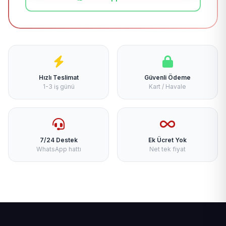
Hızlı Teslimat
Güvenli Ödeme
1-3 iş günü
Kart / Havale
7/24 Destek
Ek Ücret Yok
WhatsApp hattı
Net tek fiyat