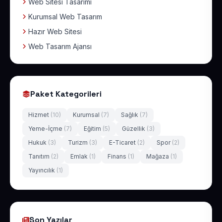
Web Sitesi Tasarımı
Kurumsal Web Tasarım
Hazır Web Sitesi
Web Tasarım Ajansı
Paket Kategorileri
Hizmet
(10)
Kurumsal
(7)
Sağlık
(7)
Yeme-İçme
(7)
Eğitim
(5)
Güzellik
(3)
Hukuk
(3)
Turizm
(3)
E-Ticaret
(2)
Spor
(2)
Tanıtım
(2)
Emlak
(1)
Finans
(1)
Mağaza
(1)
Yayıncılık
(1)
Son Yazılar