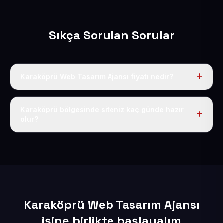
Sıkça Sorulan Sorular
Karaköprü Web Tasarım Ajansı fiyatı nedir?
Tek fiyat uygulanır: yıllık 50 USD + KDV. Bu bedele alan
adı, hosting, SSL ve temel SEO da dahildir.
Karaköprü bölgesinde siteniz kaç günde hazır
olur?
İçerikleriniz elimize geçtikten sonra siteniz 1-3 iş günü
içerisinde yayına alınır.
Karaköprü Web Tasarım Ajansı
işine birlikte başlayalım