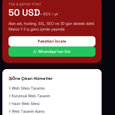
TEK & ŞEFFAF FIYAT
50 USD
+ KDV / yıl
Alan adı, hosting, SSL, SEO ve 30 gün destek dahil.
Siteniz 1-3 iş günü içinde yayında.
Paketleri İncele
WhatsApp'tan Sor
Öne Çıkan Hizmetler
Web Sitesi Tasarımı
Kurumsal Web Tasarım
Hazır Web Sitesi
Web Tasarım Ajansı