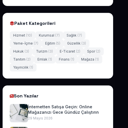
Paket Kategorileri
Hizmet
(10)
Kurumsal
(7)
Sağlık
(7)
Yeme-İçme
(7)
Eğitim
(5)
Güzellik
(3)
Hukuk
(3)
Turizm
(3)
E-Ticaret
(2)
Spor
(2)
Tanıtım
(2)
Emlak
(1)
Finans
(1)
Mağaza
(1)
Yayıncılık
(1)
Son Yazılar
İnternetten Satışa Geçin: Online
Mağazanızı Gece Gündüz Çalıştırın
29 Mayıs 2026