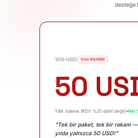
desteğe h
100 USD
%50 İNDİRİM
50 US
Yıllık ödeme (KDV %20 dahil değil)
Her 
"Tek bir paket, tek bir rakam —
yılda yalnızca 50 USD!"