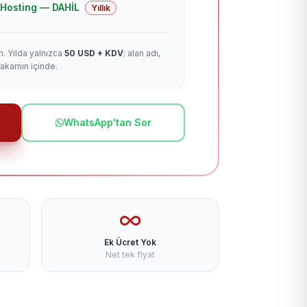
 + Hosting — DAHİL
Yıllık
m. Yılda yalnızca
50 USD + KDV
; alan adı,
rakamın içinde.
WhatsApp'tan Sor
Ek Ücret Yok
Net tek fiyat