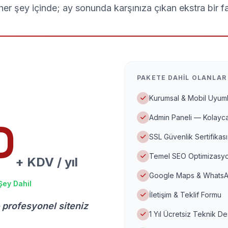
er şey içinde; ay sonunda karşınıza çıkan ekstra bir f
PAKETE DAHIL OLANLAR
Kurumsal & Mobil Uyuml
Admin Paneli — Kolayca
D
SSL Güvenlik Sertifikası
Temel SEO Optimizasyo
+ KDV / yıl
Google Maps & WhatsA
Şey Dahil
İletişim & Teklif Formu
 profesyonel siteniz
1 Yıl Ücretsiz Teknik D