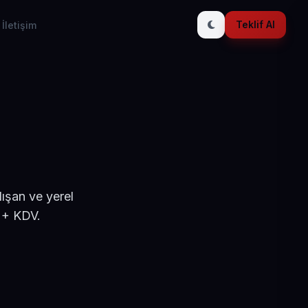
Teklif Al
İletişim
ışan ve yerel
 + KDV.