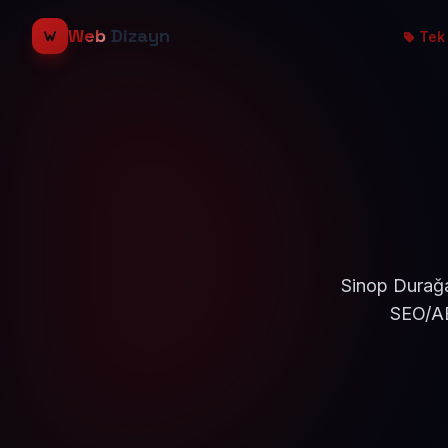
Web
Dizayn
Tek 
Sinop Durağa
SEO/AE