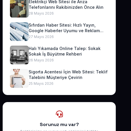
Elektrikçi Web Sitesi ile Arıza
Telefonlarını Rakibinizden Önce Alın
28 Mayıs 2026
Sıfırdan Haber Sitesi: Hızlı Yayın,
Google Haberler Uyumu ve Reklam
Geliri
27 Mayıs 2026
Halı Yıkamada Online Talep: Sokak
Sokak İş Büyütme Rehberi
26 Mayıs 2026
Sigorta Acentesi İçin Web Sitesi: Teklif
Talebini Müşteriye Çevirin
25 Mayıs 2026
Sorunuz mu var?