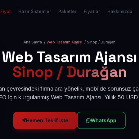
Fiyat
Hazır Sistemler
Paketler
Fiyatlar
Hakkımızda
Ana Sayfa
/
Web Tasarım Ajansı
/
Sinop / Durağan
Web Tasarım Ajansı
Sinop / Durağan
n çevresindeki firmalara yönelik, mobilde sorunsuz çal
O için kurgulanmış Web Tasarım Ajansı. Yıllık 50 USD
Hemen Teklif İste
WhatsApp