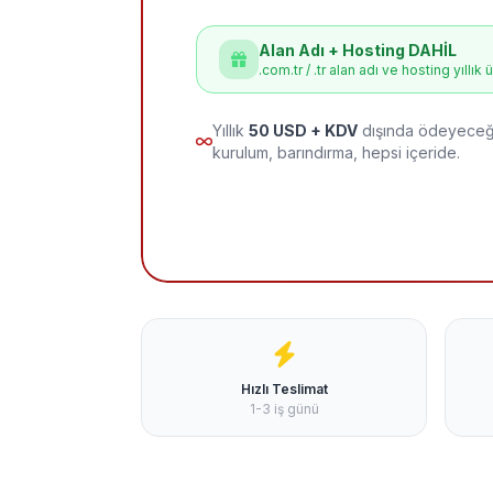
Alan Adı + Hosting DAHİL
.com.tr / .tr alan adı ve hosting yıllık 
Yıllık
50 USD + KDV
dışında ödeyeceği
kurulum, barındırma, hepsi içeride.
Hızlı Teslimat
1-3 iş günü