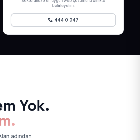
Sektörünüze en uygun web çözümünü birlikte
belirleyelim.
444 0 947
em Yok.
ım.
 Alan adından