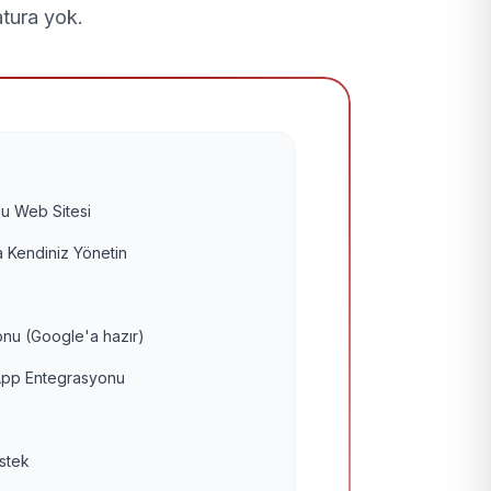
atura yok.
u Web Sitesi
 Kendiniz Yönetin
nu (Google'a hazır)
pp Entegrasyonu
estek