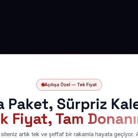
Açılışa Özel — Tek Fiyat
a Paket, Sürpriz Kal
k Fiyat, Tam Donan
siteniz artık tek ve şeffaf bir rakamla hayata geçiyor.