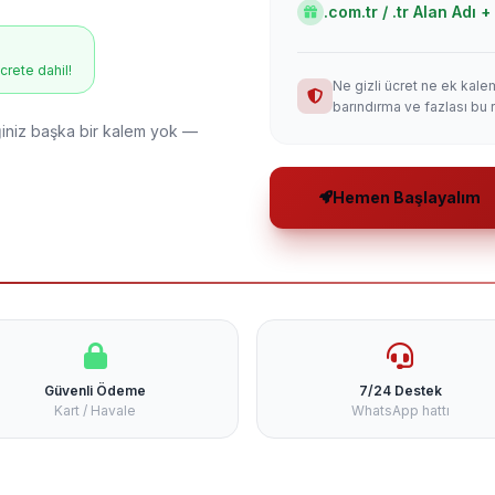
.com.tr / .tr Alan Adı
ücrete dahil!
Ne gizli ücret ne ek kale
barındırma ve fazlası bu 
niz başka bir kalem yok —
Hemen Başlayalım
Güvenli Ödeme
7/24 Destek
Kart / Havale
WhatsApp hattı