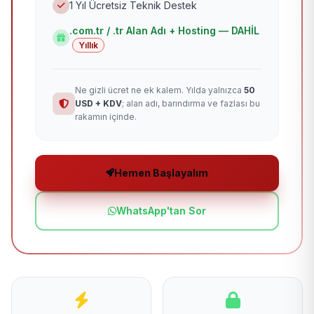
1 Yıl Ücretsiz Teknik Destek
.com.tr / .tr Alan Adı + Hosting — DAHİL
Yıllık
Ne gizli ücret ne ek kalem. Yılda yalnızca
50
USD + KDV
; alan adı, barındırma ve fazlası bu
rakamın içinde.
Hemen Başlayalım
WhatsApp'tan Sor