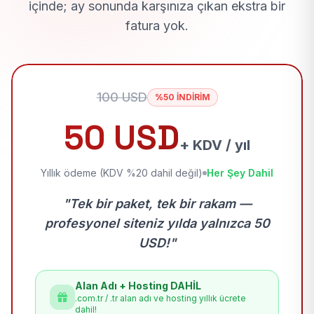
içinde; ay sonunda karşınıza çıkan ekstra bir
fatura yok.
100 USD
%50 İNDİRİM
50 USD
+ KDV / yıl
Yıllık ödeme (KDV %20 dahil değil)
Her Şey Dahil
"Tek bir paket, tek bir rakam —
profesyonel siteniz yılda yalnızca 50
USD!"
Alan Adı + Hosting DAHİL
.com.tr / .tr alan adı ve hosting yıllık ücrete
dahil!