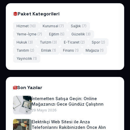
Paket Kategorileri
Hizmet
(10)
Kurumsal
(7)
Sağlık
(7)
Yeme-İçme
(7)
Eğitim
(5)
Güzellik
(3)
Hukuk
(3)
Turizm
(3)
E-Ticaret
(2)
Spor
(2)
Tanıtım
(2)
Emlak
(1)
Finans
(1)
Mağaza
(1)
Yayıncılık
(1)
Son Yazılar
İnternetten Satışa Geçin: Online
Mağazanızı Gece Gündüz Çalıştırın
29 Mayıs 2026
Elektrikçi Web Sitesi ile Arıza
Telefonlarını Rakibinizden Önce Alın