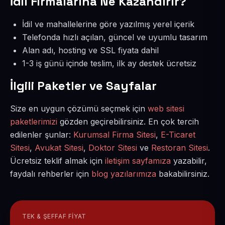
İdil Firmalarına Ne Kazandırır?
İdil ve mahallelerine göre yazılmış yerel içerik
Telefonda hızlı açılan, güncel ve uyumlu tasarım
Alan adı, hosting ve SSL fiyata dahil
1-3 iş günü içinde teslim, ilk ay destek ücretsiz
İlgili Paketler ve Sayfalar
Size en uygun çözümü seçmek için
web sitesi
paketlerimizi
gözden geçirebilirsiniz. En çok tercih
edilenler şunlar:
Kurumsal Firma Sitesi
,
E-Ticaret
Sitesi
,
Avukat Sitesi
,
Doktor Sitesi
ve
Restoran Sitesi
.
Ücretsiz teklif almak için
iletişim sayfamıza
yazabilir,
faydalı rehberler için
blog yazılarımıza
bakabilirsiniz.
TEK & ŞEFFAF FIYAT