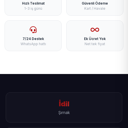
Hızlı Teslimat
Güvenli Ödeme
1-3 iş günü
Kart / Havale
7/24 Destek
Ek Ücret Yok
WhatsApp hattı
Net tek fiyat
İdil
Şırnak