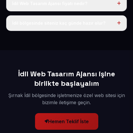
İdil Web Tasarım Ajansı fiyatı nedir?
Tek fiyat uygulanır: yıllık 50 USD + KDV. Bu bedele alan
adı, hosting, SSL ve temel SEO da dahildir.
İdil bölgesinde siteniz kaç günde hazır olur?
İçerikleriniz elimize geçtikten sonra siteniz 1-3 iş günü
içerisinde yayına alınır.
İdil Web Tasarım Ajansı işine
birlikte başlayalım
Şırnak İdil bölgesinde işletmenize özel web sitesi için
bizimle iletişime geçin.
Hemen Teklif İste