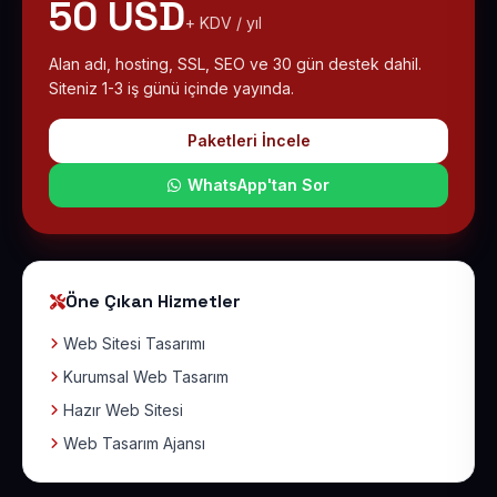
50 USD
+ KDV / yıl
Alan adı, hosting, SSL, SEO ve 30 gün destek dahil.
Siteniz 1-3 iş günü içinde yayında.
Paketleri İncele
WhatsApp'tan Sor
Öne Çıkan Hizmetler
Web Sitesi Tasarımı
Kurumsal Web Tasarım
Hazır Web Sitesi
Web Tasarım Ajansı