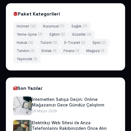
Paket Kategorileri
Hizmet
(10)
Kurumsal
(7)
Sağlık
(7)
Yeme-İçme
(7)
Eğitim
(5)
Güzellik
(3)
Hukuk
(3)
Turizm
(3)
E-Ticaret
(2)
Spor
(2)
Tanıtım
(2)
Emlak
(1)
Finans
(1)
Mağaza
(1)
Yayıncılık
(1)
Son Yazılar
İnternetten Satışa Geçin: Online
Mağazanızı Gece Gündüz Çalıştırın
29 Mayıs 2026
Elektrikçi Web Sitesi ile Arıza
Telefonlarını Rakibinizden Önce Alın