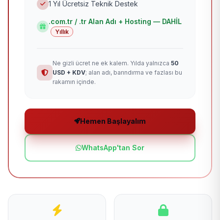
1 Yıl Ücretsiz Teknik Destek
.com.tr / .tr Alan Adı + Hosting — DAHİL
Yıllık
Ne gizli ücret ne ek kalem. Yılda yalnızca
50
USD + KDV
; alan adı, barındırma ve fazlası bu
rakamın içinde.
Hemen Başlayalım
WhatsApp'tan Sor