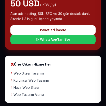
50 USD
+ KDV / yıl
Alan adı, hosting, SSL, SEO ve 30 gün destek dahil.
Siteniz 1-3 iş günü içinde yayında.
Paketleri İncele
WhatsApp'tan Sor
Öne Çıkan Hizmetler
Web Sitesi Tasarımı
Kurumsal Web Tasarım
Hazır Web Sitesi
Web Tasarım Ajansı