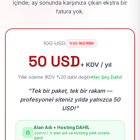
içinde; ay sonunda karşınıza çıkan ekstra bir
fatura yok.
100 USD
%50 İNDİRİM
50 USD
+ KDV / yıl
Yıllık ödeme (KDV %20 dahil değil)
Her Şey Dahil
"Tek bir paket, tek bir rakam —
profesyonel siteniz yılda yalnızca 50
USD!"
Alan Adı + Hosting DAHİL
.com.tr / .tr alan adı ve hosting yıllık ücrete
dahil!