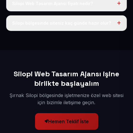
Silopi Web Tasarım Ajansı fiyatı nedir?
Tek fiyat uygulanır: yıllık 50 USD + KDV. Bu bedele alan
adı, hosting, SSL ve temel SEO da dahildir.
Silopi bölgesinde siteniz kaç günde hazır olur?
İçerikleriniz elimize geçtikten sonra siteniz 1-3 iş günü
içerisinde yayına alınır.
Silopi Web Tasarım Ajansı işine
birlikte başlayalım
Şırnak Silopi bölgesinde işletmenize özel web sitesi
için bizimle iletişime geçin.
Hemen Teklif İste