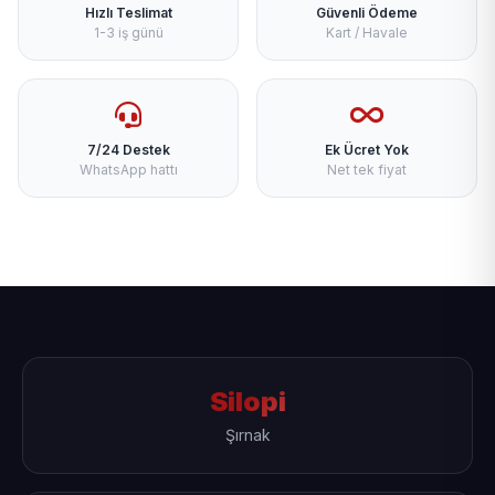
Hızlı Teslimat
Güvenli Ödeme
1-3 iş günü
Kart / Havale
7/24 Destek
Ek Ücret Yok
WhatsApp hattı
Net tek fiyat
Silopi
Şırnak