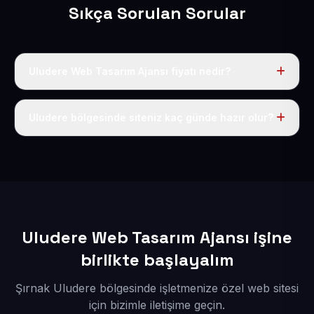
Sıkça Sorulan Sorular
Uludere Web Tasarım Ajansı fiyatı nedir?
Tek fiyat uygulanır: yıllık 50 USD + KDV. Bu bedele alan
adı, hosting, SSL ve temel SEO da dahildir.
Uludere bölgesinde siteniz kaç günde hazır olur?
İçerikleriniz elimize geçtikten sonra siteniz 1-3 iş günü
içerisinde yayına alınır.
Uludere Web Tasarım Ajansı işine
birlikte başlayalım
Şırnak Uludere bölgesinde işletmenize özel web sitesi
için bizimle iletişime geçin.