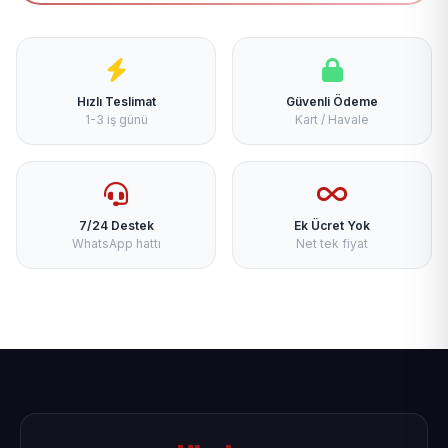
Hızlı Teslimat
Güvenli Ödeme
1-3 iş günü
Kart / Havale
7/24 Destek
Ek Ücret Yok
WhatsApp hattı
Net tek fiyat