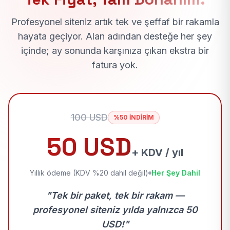
Profesyonel siteniz artık tek ve şeffaf bir rakamla
hayata geçiyor. Alan adından desteğe her şey
içinde; ay sonunda karşınıza çıkan ekstra bir
fatura yok.
100 USD
%50 İNDİRİM
50 USD
+ KDV / yıl
Yıllık ödeme (KDV %20 dahil değil)
Her Şey Dahil
"Tek bir paket, tek bir rakam —
profesyonel siteniz yılda yalnızca 50
USD!"