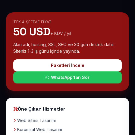
TEK & ŞEFFAF FIYAT
50 USD
+ KDV / yıl
Alan adı, hosting, SSL, SEO ve 30 gün destek dahil.
Siteniz 1-3 iş günü içinde yayında.
Paketleri İncele
WhatsApp'tan Sor
Öne Çıkan Hizmetler
Web Sitesi Tasarımı
Kurumsal Web Tasarım