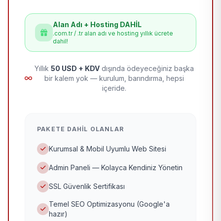
Alan Adı + Hosting DAHİL
.com.tr / .tr alan adı ve hosting yıllık ücrete
dahil!
Yıllık
50 USD + KDV
dışında ödeyeceğiniz başka
bir kalem yok — kurulum, barındırma, hepsi
içeride.
PAKETE DAHIL OLANLAR
Kurumsal & Mobil Uyumlu Web Sitesi
Admin Paneli — Kolayca Kendiniz Yönetin
SSL Güvenlik Sertifikası
Temel SEO Optimizasyonu (Google'a
hazır)