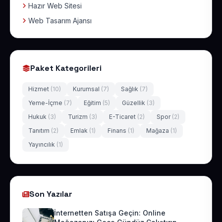
Hazır Web Sitesi
Web Tasarım Ajansı
Paket Kategorileri
Hizmet
(10)
Kurumsal
(7)
Sağlık
(7)
Yeme-İçme
(7)
Eğitim
(5)
Güzellik
(3)
Hukuk
(3)
Turizm
(3)
E-Ticaret
(2)
Spor
(2)
Tanıtım
(2)
Emlak
(1)
Finans
(1)
Mağaza
(1)
Yayıncılık
(1)
Son Yazılar
İnternetten Satışa Geçin: Online