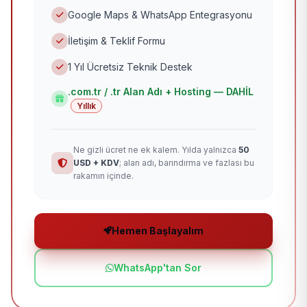
Google Maps & WhatsApp Entegrasyonu
İletişim & Teklif Formu
1 Yıl Ücretsiz Teknik Destek
.com.tr / .tr Alan Adı + Hosting — DAHİL
Yıllık
Ne gizli ücret ne ek kalem. Yılda yalnızca
50
USD + KDV
; alan adı, barındırma ve fazlası bu
rakamın içinde.
Hemen Başlayalım
WhatsApp'tan Sor