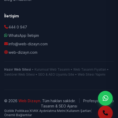
İletişim
444 0 947
WhatsApp İletişim
info@web-dizayn.com
web-dizayn.com
Hazır Web Sitesi
• Kurumsal Web Tasarım • Web Tasarım Fiyatları •
Sektörel Web Sitesi • SEO & AEO Uyumlu Site • Web Sitesi Yapımı
© 2026
Web Dizayn
. Tüm hakları saklıdır.
|
Profesyonel Web
Tasarım & SEO Ajansı
Gizlilik Politikası
|
KVKK Aydınlatma Metni
|
Kullanım Şartları
|
Önemli Bağlantılar