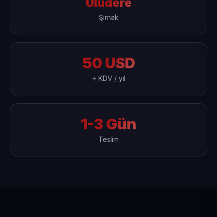
Uludere
Şırnak
50 USD
+ KDV / yıl
1-3 Gün
Teslim