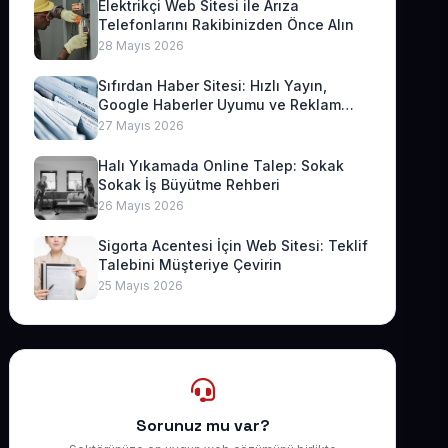
Elektrikçi Web Sitesi ile Arıza
Telefonlarını Rakibinizden Önce Alın
28 Mayıs 2026
Sıfırdan Haber Sitesi: Hızlı Yayın,
Google Haberler Uyumu ve Reklam
Geliri
27 Mayıs 2026
Halı Yıkamada Online Talep: Sokak
Sokak İş Büyütme Rehberi
26 Mayıs 2026
Sigorta Acentesi İçin Web Sitesi: Teklif
Talebini Müşteriye Çevirin
25 Mayıs 2026
Sorunuz mu var?