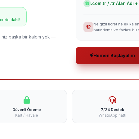
.com.tr / .tr Alan Adı
ücrete dahil!
Ne gizli ücret ne ek kale
barındırma ve fazlası bu 
niz başka bir kalem yok —
Hemen Başlayalım
Güvenli Ödeme
7/24 Destek
Kart / Havale
WhatsApp hattı