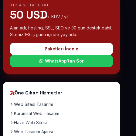
TEK & ŞEFFAF FIYAT
50 USD
+ KDV / yıl
Alan adı, hosting, SSL, SEO ve 30 gün destek dahil.
Siteniz 1-3 iş günü içinde yayında.
Paketleri İncele
WhatsApp'tan Sor
Öne Çıkan Hizmetler
Web Sitesi Tasarımı
Kurumsal Web Tasarım
Hazır Web Sitesi
Web Tasarım Ajansı