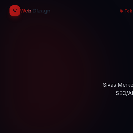
Web
Dizayn
Tek 
Sivas Merkez
SEO/AE