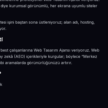
ın diye kurumsal görünümlü, her ekrana uyumlu siteler
esi işini baştan sona üstleniyoruz; alan adı, hosting,
yor.
i
erbest çalışanlarına Web Tasarım Ajansı veriyoruz. Web
y zekâ (AEO) içerikleriyle kurgular; böylece “Merkez
ibi aramalarda görünürlüğünüzü artırır.
?
ik