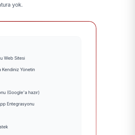
atura yok.
u Web Sitesi
 Kendiniz Yönetin
nu (Google'a hazır)
pp Entegrasyonu
estek