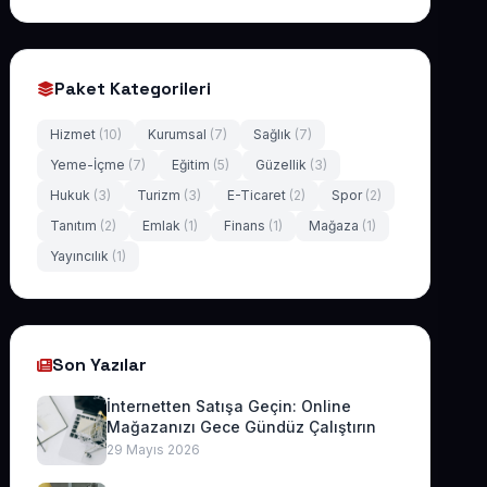
Paket Kategorileri
Hizmet
(10)
Kurumsal
(7)
Sağlık
(7)
Yeme-İçme
(7)
Eğitim
(5)
Güzellik
(3)
Hukuk
(3)
Turizm
(3)
E-Ticaret
(2)
Spor
(2)
Tanıtım
(2)
Emlak
(1)
Finans
(1)
Mağaza
(1)
Yayıncılık
(1)
Son Yazılar
İnternetten Satışa Geçin: Online
Mağazanızı Gece Gündüz Çalıştırın
29 Mayıs 2026