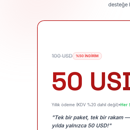
desteğe h
100 USD
%50 İNDİRİM
50 US
Yıllık ödeme (KDV %20 dahil değil)
Her 
"Tek bir paket, tek bir rakam —
yılda yalnızca 50 USD!"