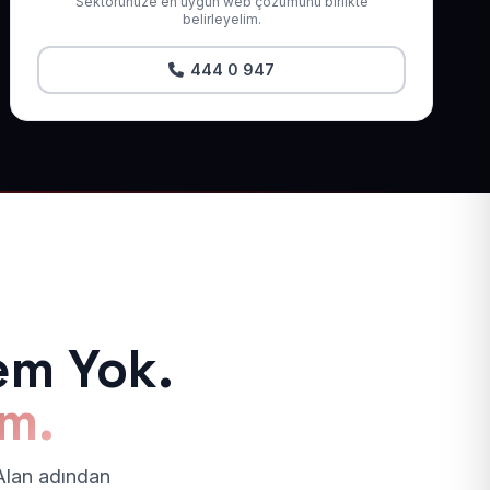
Sektörünüze en uygun web çözümünü birlikte
belirleyelim.
444 0 947
em Yok.
ım.
 Alan adından