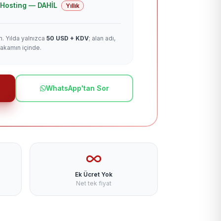
 + Hosting — DAHİL
Yıllık
m. Yılda yalnızca
50 USD + KDV
; alan adı,
rakamın içinde.
WhatsApp'tan Sor
Ek Ücret Yok
Net tek fiyat