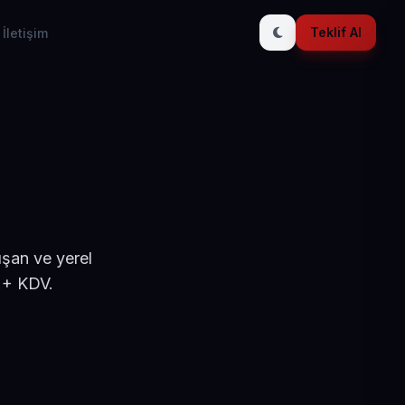
Teklif Al
İletişim
ışan ve yerel
 + KDV.