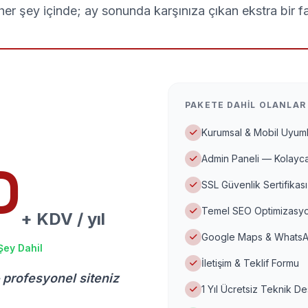
er şey içinde; ay sonunda karşınıza çıkan ekstra bir f
PAKETE DAHIL OLANLAR
Kurumsal & Mobil Uyuml
Admin Paneli — Kolayca
D
SSL Güvenlik Sertifikası
Temel SEO Optimizasyo
+ KDV / yıl
Google Maps & WhatsA
Şey Dahil
İletişim & Teklif Formu
 profesyonel siteniz
1 Yıl Ücretsiz Teknik D