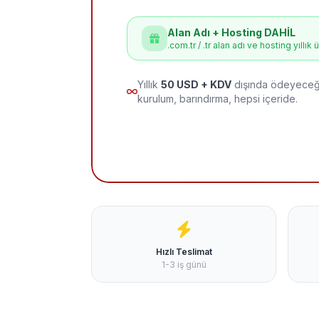
Alan Adı + Hosting DAHİL
.com.tr / .tr alan adı ve hosting yıllık 
Yıllık
50 USD + KDV
dışında ödeyeceği
kurulum, barındırma, hepsi içeride.
Hızlı Teslimat
1-3 iş günü