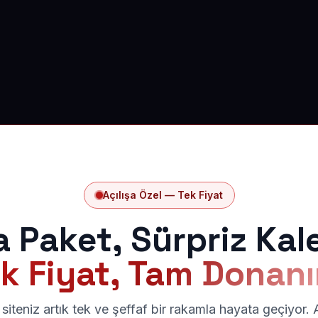
Açılışa Özel — Tek Fiyat
a Paket, Sürpriz Kal
k Fiyat, Tam Donan
siteniz artık tek ve şeffaf bir rakamla hayata geçiyor.