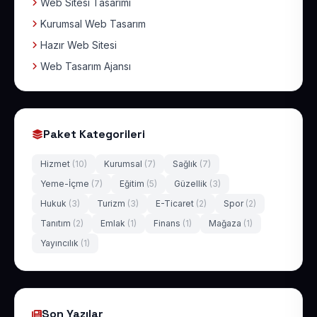
Web Sitesi Tasarımı
Kurumsal Web Tasarım
Hazır Web Sitesi
Web Tasarım Ajansı
Paket Kategorileri
Hizmet
(10)
Kurumsal
(7)
Sağlık
(7)
Yeme-İçme
(7)
Eğitim
(5)
Güzellik
(3)
Hukuk
(3)
Turizm
(3)
E-Ticaret
(2)
Spor
(2)
Tanıtım
(2)
Emlak
(1)
Finans
(1)
Mağaza
(1)
Yayıncılık
(1)
Son Yazılar