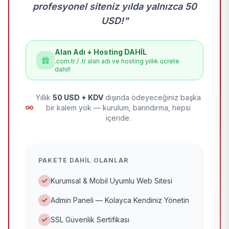
profesyonel siteniz yılda yalnızca 50
USD!"
Alan Adı + Hosting DAHİL
.com.tr / .tr alan adı ve hosting yıllık ücrete
dahil!
Yıllık
50 USD + KDV
dışında ödeyeceğiniz başka
bir kalem yok — kurulum, barındırma, hepsi
içeride.
PAKETE DAHIL OLANLAR
Kurumsal & Mobil Uyumlu Web Sitesi
Admin Paneli — Kolayca Kendiniz Yönetin
SSL Güvenlik Sertifikası