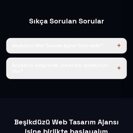
Sıkça Sorulan Sorular
Beşikdüzü Web Tasarım Ajansı fiyatı nedir?
Tek fiyat uygulanır: yıllık 50 USD + KDV. Bu bedele alan
adı, hosting, SSL ve temel SEO da dahildir.
Beşikdüzü bölgesinde siteniz kaç günde hazır
olur?
İçerikleriniz elimize geçtikten sonra siteniz 1-3 iş günü
içerisinde yayına alınır.
Beşikdüzü Web Tasarım Ajansı
işine birlikte başlayalım