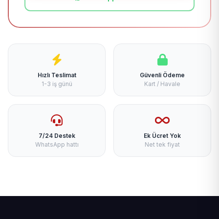
Hızlı Teslimat
Güvenli Ödeme
1-3 iş günü
Kart / Havale
7/24 Destek
Ek Ücret Yok
WhatsApp hattı
Net tek fiyat