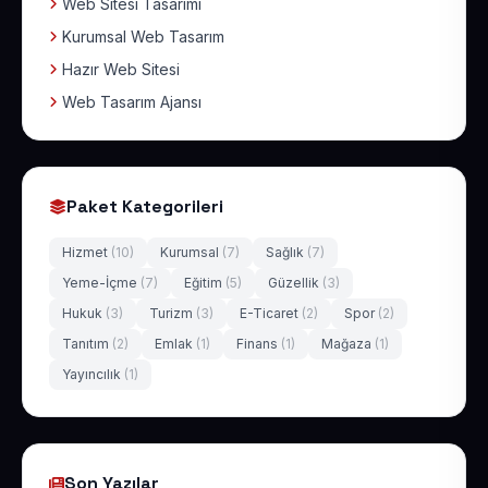
Web Sitesi Tasarımı
Kurumsal Web Tasarım
Hazır Web Sitesi
Web Tasarım Ajansı
Paket Kategorileri
Hizmet
(10)
Kurumsal
(7)
Sağlık
(7)
Yeme-İçme
(7)
Eğitim
(5)
Güzellik
(3)
Hukuk
(3)
Turizm
(3)
E-Ticaret
(2)
Spor
(2)
Tanıtım
(2)
Emlak
(1)
Finans
(1)
Mağaza
(1)
Yayıncılık
(1)
Son Yazılar