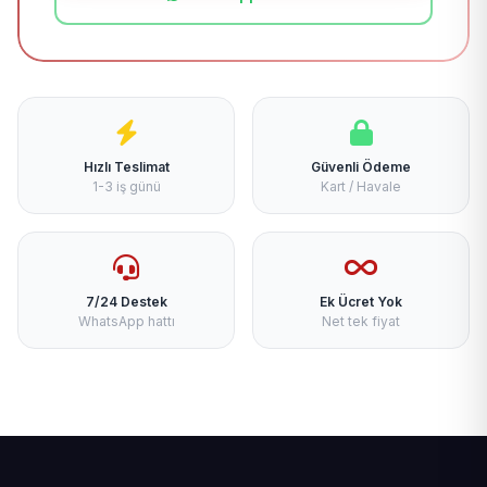
Hızlı Teslimat
Güvenli Ödeme
1-3 iş günü
Kart / Havale
7/24 Destek
Ek Ücret Yok
WhatsApp hattı
Net tek fiyat