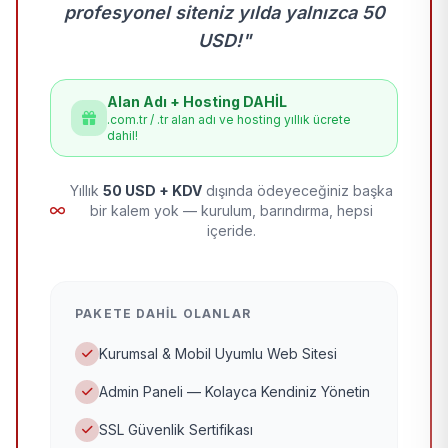
profesyonel siteniz yılda yalnızca 50
USD!"
Alan Adı + Hosting DAHİL
.com.tr / .tr alan adı ve hosting yıllık ücrete
dahil!
Yıllık
50 USD + KDV
dışında ödeyeceğiniz başka
bir kalem yok — kurulum, barındırma, hepsi
içeride.
PAKETE DAHIL OLANLAR
Kurumsal & Mobil Uyumlu Web Sitesi
Admin Paneli — Kolayca Kendiniz Yönetin
SSL Güvenlik Sertifikası