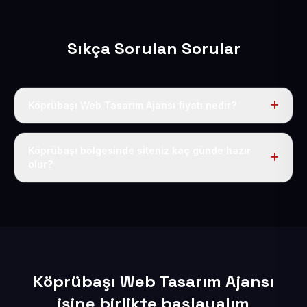
Sıkça Sorulan Sorular
Köprübaşı Web Tasarım Ajansı fiyatı nedir?
Tek fiyat uygulanır: yıllık 50 USD + KDV. Bu bedele alan
adı, hosting, SSL ve temel SEO da dahildir.
Köprübaşı bölgesinde siteniz kaç günde hazır
olur?
İçerikleriniz elimize geçtikten sonra siteniz 1-3 iş günü
içerisinde yayına alınır.
Köprübaşı Web Tasarım Ajansı
işine birlikte başlayalım