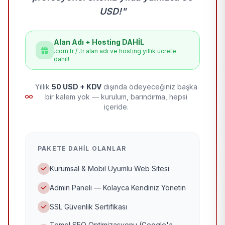
USD!"
Alan Adı + Hosting DAHİL
.com.tr / .tr alan adı ve hosting yıllık ücrete
dahil!
Yıllık
50 USD + KDV
dışında ödeyeceğiniz başka
bir kalem yok — kurulum, barındırma, hepsi
içeride.
PAKETE DAHIL OLANLAR
Kurumsal & Mobil Uyumlu Web Sitesi
Admin Paneli — Kolayca Kendiniz Yönetin
SSL Güvenlik Sertifikası
Temel SEO Optimizasyonu (Google'a