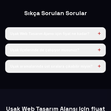
Sıkça Sorulan Sorular
Uşak Web Tasarım Ajansı için fiyat ne kadar?
Uşak dahil Türkiye’nin her yerinde geçerli yıllık tek
fiyatımız 50 USD + KDV’dir. Alan adı, hosting, SSL ve
Uşak ilçelerinde de çalışıyor musunuz?
temel SEO bu fiyatın içindedir.
Elbette; Uşak iline bağlı bütün ilçelere uzaktan ve
eksiksiz şekilde hizmet sunuyoruz.
Uşak aramalarında üst sıralara çıkabilir miyim?
Sitenizi Uşak odaklı yerel SEO ve AEO içerikleriyle
kuruyoruz; böylece bölgesel aramalarda daha kolay
bulunur hale gelirsiniz.
Uşak Web Tasarım Ajansı için fiyat