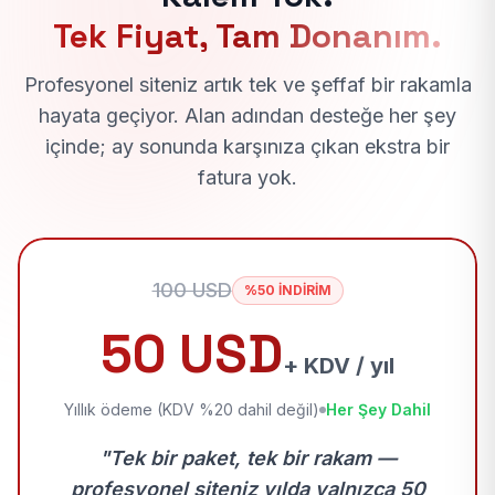
Tek Fiyat, Tam Donanım.
Profesyonel siteniz artık tek ve şeffaf bir rakamla
hayata geçiyor. Alan adından desteğe her şey
içinde; ay sonunda karşınıza çıkan ekstra bir
fatura yok.
100 USD
%50 İNDİRİM
50 USD
+ KDV / yıl
Yıllık ödeme (KDV %20 dahil değil)
Her Şey Dahil
"Tek bir paket, tek bir rakam —
profesyonel siteniz yılda yalnızca 50