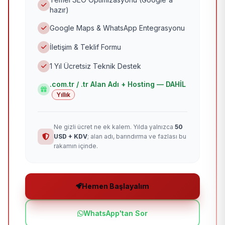
hazır)
Google Maps & WhatsApp Entegrasyonu
İletişim & Teklif Formu
1 Yıl Ücretsiz Teknik Destek
.com.tr / .tr Alan Adı + Hosting — DAHİL
Yıllık
Ne gizli ücret ne ek kalem. Yılda yalnızca
50
USD + KDV
; alan adı, barındırma ve fazlası bu
rakamın içinde.
Hemen Başlayalım
WhatsApp'tan Sor