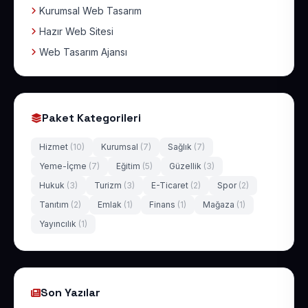
Kurumsal Web Tasarım
Hazır Web Sitesi
Web Tasarım Ajansı
Paket Kategorileri
Hizmet
(10)
Kurumsal
(7)
Sağlık
(7)
Yeme-İçme
(7)
Eğitim
(5)
Güzellik
(3)
Hukuk
(3)
Turizm
(3)
E-Ticaret
(2)
Spor
(2)
Tanıtım
(2)
Emlak
(1)
Finans
(1)
Mağaza
(1)
Yayıncılık
(1)
Son Yazılar