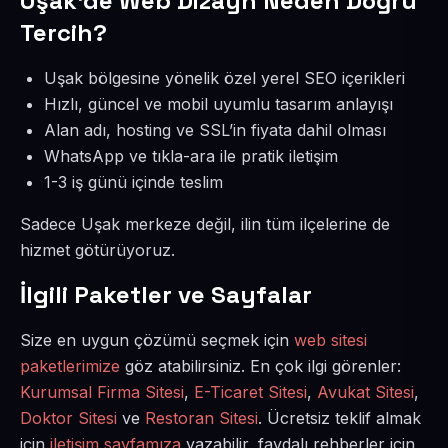
Uşak’de Web Dizayn Neden Doğru
Tercih?
Uşak bölgesine yönelik özel yerel SEO içerikleri
Hızlı, güncel ve mobil uyumlu tasarım anlayışı
Alan adı, hosting ve SSL’in fiyata dahil olması
WhatsApp ve tıkla-ara ile pratik iletişim
1-3 iş günü içinde teslim
Sadece Uşak merkeze değil, ilin tüm ilçelerine de
hizmet götürüyoruz.
İlgili Paketler ve Sayfalar
Size en uygun çözümü seçmek için
web sitesi
paketlerimize
göz atabilirsiniz. En çok ilgi görenler:
Kurumsal Firma Sitesi
,
E-Ticaret Sitesi
,
Avukat Sitesi
,
Doktor Sitesi
ve
Restoran Sitesi
. Ücretsiz teklif almak
için
iletişim sayfamıza
yazabilir, faydalı rehberler için