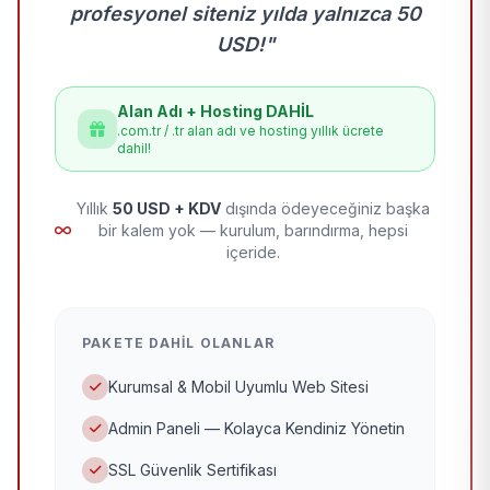
profesyonel siteniz yılda yalnızca 50
USD!"
Alan Adı + Hosting DAHİL
.com.tr / .tr alan adı ve hosting yıllık ücrete
dahil!
Yıllık
50 USD + KDV
dışında ödeyeceğiniz başka
bir kalem yok — kurulum, barındırma, hepsi
içeride.
PAKETE DAHIL OLANLAR
Kurumsal & Mobil Uyumlu Web Sitesi
Admin Paneli — Kolayca Kendiniz Yönetin
SSL Güvenlik Sertifikası