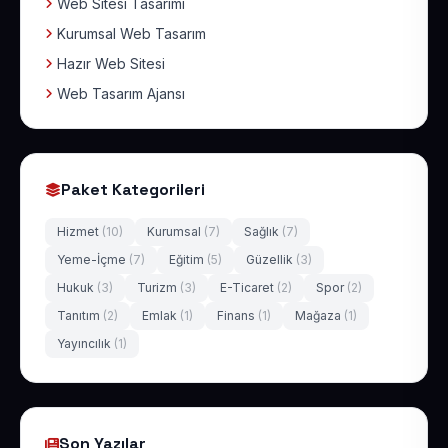
Web Sitesi Tasarımı
Kurumsal Web Tasarım
Hazır Web Sitesi
Web Tasarım Ajansı
Paket Kategorileri
Hizmet
(10)
Kurumsal
(7)
Sağlık
(7)
Yeme-İçme
(7)
Eğitim
(5)
Güzellik
(3)
Hukuk
(3)
Turizm
(3)
E-Ticaret
(2)
Spor
(2)
Tanıtım
(2)
Emlak
(1)
Finans
(1)
Mağaza
(1)
Yayıncılık
(1)
Son Yazılar