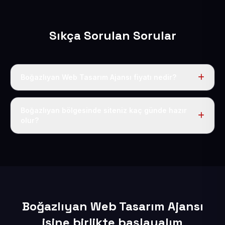
Sıkça Sorulan Sorular
Boğazlıyan Web Tasarım Ajansı fiyatı nedir?
Tek fiyat uygulanır: yıllık 50 USD + KDV. Bu bedele alan
adı, hosting, SSL ve temel SEO da dahildir.
Boğazlıyan bölgesinde siteniz kaç günde hazır
olur?
İçerikleriniz elimize geçtikten sonra siteniz 1-3 iş günü
içerisinde yayına alınır.
Boğazlıyan Web Tasarım Ajansı
işine birlikte başlayalım