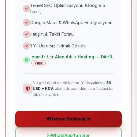
Temel SEO Optimizasyonu (Google'a
hazır)
Google Maps & WhatsApp Entegrasyonu
İletişim & Teklif Formu
1 Yıl Ücretsiz Teknik Destek
.com.tr / .tr Alan Adı + Hosting — DAHİL
Yıllık
Ne gizli ücret ne ek kalem. Yılda yalnızca
50
USD + KDV
; alan adı, barındırma ve fazlası bu
rakamın içinde.
Hemen Başlayalım
WhatsApp'tan Sor