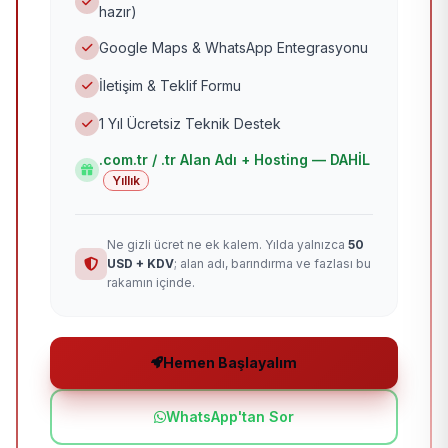
hazır)
Google Maps & WhatsApp Entegrasyonu
İletişim & Teklif Formu
1 Yıl Ücretsiz Teknik Destek
.com.tr / .tr Alan Adı + Hosting — DAHİL
Yıllık
Ne gizli ücret ne ek kalem. Yılda yalnızca
50
USD + KDV
; alan adı, barındırma ve fazlası bu
rakamın içinde.
Hemen Başlayalım
WhatsApp'tan Sor