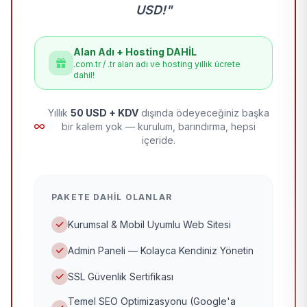
USD!"
Alan Adı + Hosting DAHİL
.com.tr / .tr alan adı ve hosting yıllık ücrete
dahil!
Yıllık
50 USD + KDV
dışında ödeyeceğiniz başka
bir kalem yok — kurulum, barındırma, hepsi
içeride.
PAKETE DAHIL OLANLAR
Kurumsal & Mobil Uyumlu Web Sitesi
Admin Paneli — Kolayca Kendiniz Yönetin
SSL Güvenlik Sertifikası
Temel SEO Optimizasyonu (Google'a