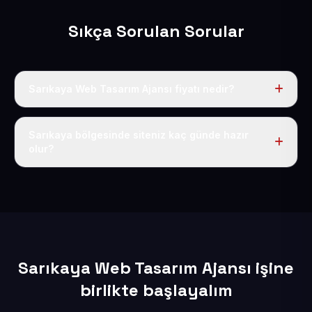
Sıkça Sorulan Sorular
Sarıkaya Web Tasarım Ajansı fiyatı nedir?
Tek fiyat uygulanır: yıllık 50 USD + KDV. Bu bedele alan
adı, hosting, SSL ve temel SEO da dahildir.
Sarıkaya bölgesinde siteniz kaç günde hazır
olur?
İçerikleriniz elimize geçtikten sonra siteniz 1-3 iş günü
içerisinde yayına alınır.
Sarıkaya Web Tasarım Ajansı işine
birlikte başlayalım