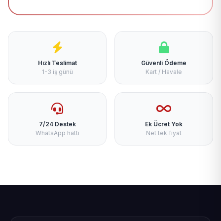
Hızlı Teslimat
Güvenli Ödeme
1-3 iş günü
Kart / Havale
7/24 Destek
Ek Ücret Yok
WhatsApp hattı
Net tek fiyat