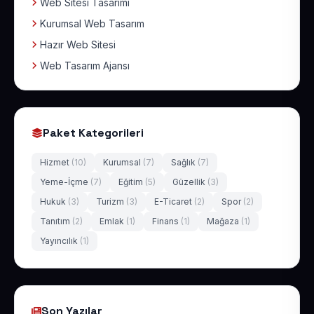
Web Sitesi Tasarımı
Kurumsal Web Tasarım
Hazır Web Sitesi
Web Tasarım Ajansı
Paket Kategorileri
Hizmet
(10)
Kurumsal
(7)
Sağlık
(7)
Yeme-İçme
(7)
Eğitim
(5)
Güzellik
(3)
Hukuk
(3)
Turizm
(3)
E-Ticaret
(2)
Spor
(2)
Tanıtım
(2)
Emlak
(1)
Finans
(1)
Mağaza
(1)
Yayıncılık
(1)
Son Yazılar