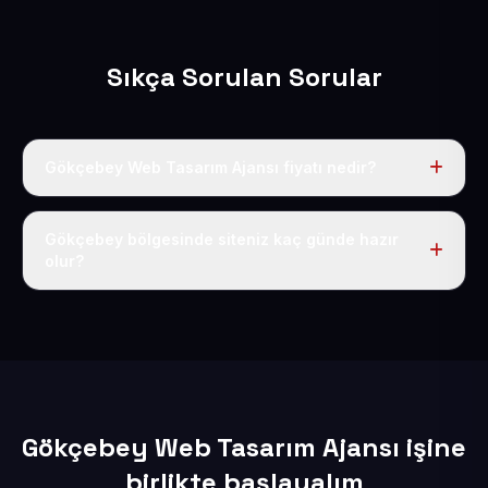
Sıkça Sorulan Sorular
Gökçebey Web Tasarım Ajansı fiyatı nedir?
Tek fiyat uygulanır: yıllık 50 USD + KDV. Bu bedele alan
adı, hosting, SSL ve temel SEO da dahildir.
Gökçebey bölgesinde siteniz kaç günde hazır
olur?
İçerikleriniz elimize geçtikten sonra siteniz 1-3 iş günü
içerisinde yayına alınır.
Gökçebey Web Tasarım Ajansı işine
birlikte başlayalım