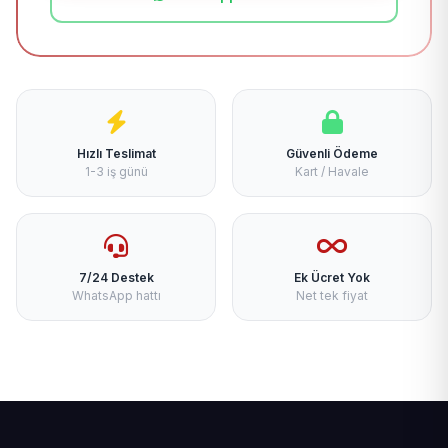
Hızlı Teslimat
Güvenli Ödeme
1-3 iş günü
Kart / Havale
7/24 Destek
Ek Ücret Yok
WhatsApp hattı
Net tek fiyat