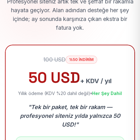
Profesyonel siteniz artık tek ve şeffaf bir rakamla
hayata geçiyor. Alan adından desteğe her şey
içinde; ay sonunda karşınıza çıkan ekstra bir
fatura yok.
100 USD
%50 İNDİRİM
50 USD
+ KDV / yıl
Yıllık ödeme (KDV %20 dahil değil)
Her Şey Dahil
"Tek bir paket, tek bir rakam —
profesyonel siteniz yılda yalnızca 50
USD!"