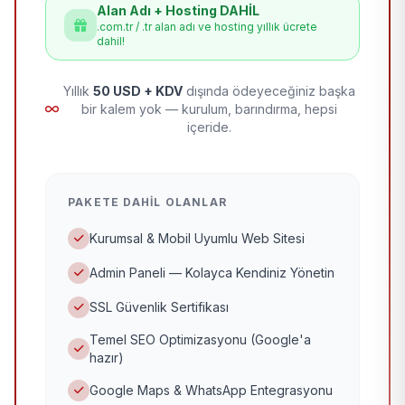
Alan Adı + Hosting DAHİL
.com.tr / .tr alan adı ve hosting yıllık ücrete
dahil!
Yıllık
50 USD + KDV
dışında ödeyeceğiniz başka
bir kalem yok — kurulum, barındırma, hepsi
içeride.
PAKETE DAHIL OLANLAR
Kurumsal & Mobil Uyumlu Web Sitesi
Admin Paneli — Kolayca Kendiniz Yönetin
SSL Güvenlik Sertifikası
Temel SEO Optimizasyonu (Google'a
hazır)
Google Maps & WhatsApp Entegrasyonu