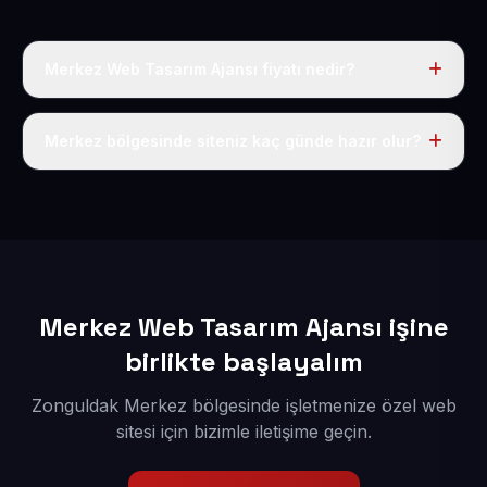
Merkez Web Tasarım Ajansı fiyatı nedir?
Tek fiyat uygulanır: yıllık 50 USD + KDV. Bu bedele alan
adı, hosting, SSL ve temel SEO da dahildir.
Merkez bölgesinde siteniz kaç günde hazır olur?
İçerikleriniz elimize geçtikten sonra siteniz 1-3 iş günü
içerisinde yayına alınır.
Merkez Web Tasarım Ajansı işine
birlikte başlayalım
Zonguldak Merkez bölgesinde işletmenize özel web
sitesi için bizimle iletişime geçin.