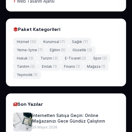
Web Tasarım Ajansı
Paket Kategorileri
Hizmet
(10)
Kurumsal
(7)
Sağlık
(7)
Yeme-İçme
(7)
Eğitim
(5)
Güzellik
(3)
Hukuk
(3)
Turizm
(3)
E-Ticaret
(2)
Spor
(2)
Tanıtım
(2)
Emlak
(1)
Finans
(1)
Mağaza
(1)
Yayıncılık
(1)
Son Yazılar
İnternetten Satışa Geçin: Online
Mağazanızı Gece Gündüz Çalıştırın
29 Mayıs 2026