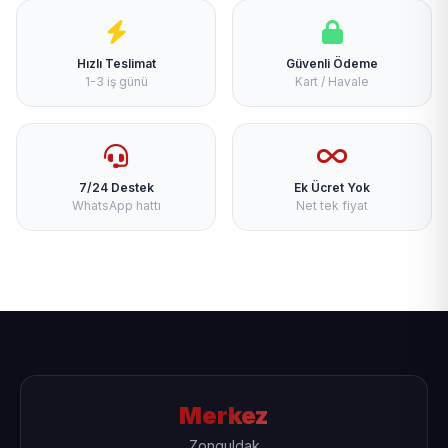
Hızlı Teslimat
Güvenli Ödeme
1-3 iş günü
Kart / Havale
7/24 Destek
Ek Ücret Yok
WhatsApp hattı
Net tek fiyat
Merkez
Zonguldak