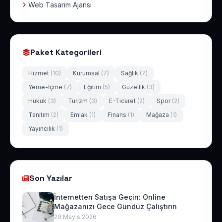
Web Tasarım Ajansı
Paket Kategorileri
Hizmet
(10)
Kurumsal
(7)
Sağlık
(7)
Yeme-İçme
(7)
Eğitim
(5)
Güzellik
(3)
Hukuk
(3)
Turizm
(3)
E-Ticaret
(2)
Spor
(2)
Tanıtım
(2)
Emlak
(1)
Finans
(1)
Mağaza
(1)
Yayıncılık
(1)
Son Yazılar
İnternetten Satışa Geçin: Online
Mağazanızı Gece Gündüz Çalıştırın
29 Mayıs 2026