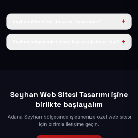
Seyhan Web Sitesi Tasarımı fiyatı nedir?
Tek fiyat uygulanır: yıllık 50 USD + KDV. Bu bedele alan
adı, hosting, SSL ve temel SEO da dahildir.
Seyhan bölgesinde siteniz kaç günde hazır olur?
İçerikleriniz elimize geçtikten sonra siteniz 1-3 iş günü
içerisinde yayına alınır.
Seyhan Web Sitesi Tasarımı işine
birlikte başlayalım
Adana Seyhan bölgesinde işletmenize özel web sitesi
için bizimle iletişime geçin.