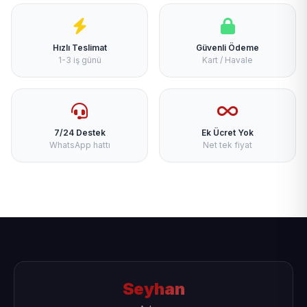
Hızlı Teslimat
Güvenli Ödeme
1-3 iş günü
Kart / Havale
7/24 Destek
Ek Ücret Yok
WhatsApp hattı
Net tek fiyat
Seyhan