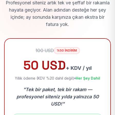
Profesyonel siteniz artık tek ve şeffaf bir rakamla
hayata geçiyor. Alan adından desteğe her şey
içinde; ay sonunda karşınıza çıkan ekstra bir
fatura yok.
100 USD
%50 İNDİRİM
50 USD
+ KDV / yıl
Yıllık ödeme (KDV %20 dahil değil)
Her Şey Dahil
"Tek bir paket, tek bir rakam —
profesyonel siteniz yılda yalnızca 50
USD!"