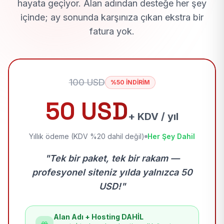
hayata geçiyor. Alan adından desteğe her şey
içinde; ay sonunda karşınıza çıkan ekstra bir
fatura yok.
100 USD
%50 İNDİRİM
50 USD
+ KDV / yıl
Yıllık ödeme (KDV %20 dahil değil)
Her Şey Dahil
"Tek bir paket, tek bir rakam —
profesyonel siteniz yılda yalnızca 50
USD!"
Alan Adı + Hosting DAHİL