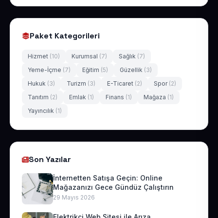
Paket Kategorileri
Hizmet
(10)
Kurumsal
(7)
Sağlık
(7)
Yeme-İçme
(7)
Eğitim
(5)
Güzellik
(3)
Hukuk
(3)
Turizm
(3)
E-Ticaret
(2)
Spor
(2)
Tanıtım
(2)
Emlak
(1)
Finans
(1)
Mağaza
(1)
Yayıncılık
(1)
Son Yazılar
İnternetten Satışa Geçin: Online
Mağazanızı Gece Gündüz Çalıştırın
29 Mayıs 2026
Elektrikçi Web Sitesi ile Arıza