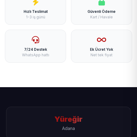
Hızlı Teslimat
Güvenli Ödeme
1-3 iş günü
Kart / Havale
7/24 Destek
Ek Ücret Yok
WhatsApp hattı
Net tek fiyat
Yüreğir
Adana