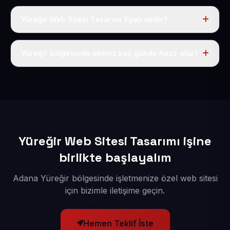
Yüreğir Web Sitesi Tasarımı fiyatı nedir?
Tek fiyat uygulanır: yıllık 50 USD + KDV. Bu bedele alan
adı, hosting, SSL ve temel SEO da dahildir.
Yüreğir bölgesinde siteniz kaç günde hazır olur?
İçerikleriniz elimize geçtikten sonra siteniz 1-3 iş günü
içerisinde yayına alınır.
Yüreğir Web Sitesi Tasarımı işine
birlikte başlayalım
Adana Yüreğir bölgesinde işletmenize özel web sitesi
için bizimle iletişime geçin.
Hemen Teklif İste