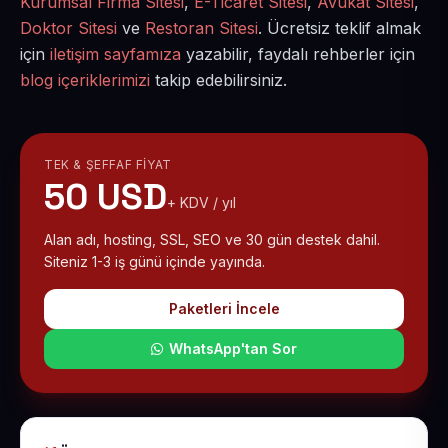
Kurumsal Firma Sitesi
,
E-Ticaret Sitesi
,
Avukat Sitesi
,
Doktor Sitesi
ve
Restoran Sitesi
. Ücretsiz teklif almak
için
iletişim sayfamıza
yazabilir, faydalı rehberler için
blog içeriklerimizi
takip edebilirsiniz.
TEK & ŞEFFAF FIYAT
50 USD
+ KDV / yıl
Alan adı, hosting, SSL, SEO ve 30 gün destek dahil.
Siteniz 1-3 iş günü içinde yayında.
Paketleri İncele
WhatsApp'tan Sor