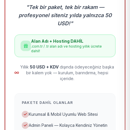
"Tek bir paket, tek bir rakam —
profesyonel siteniz yılda yalnızca 50
USD!"
Alan Adı + Hosting DAHİL
.com.tr / .tr alan adı ve hosting yıllık ücrete
dahil!
Yıllık
50 USD + KDV
dışında ödeyeceğiniz başka
bir kalem yok — kurulum, barındırma, hepsi
içeride.
PAKETE DAHIL OLANLAR
Kurumsal & Mobil Uyumlu Web Sitesi
Admin Paneli — Kolayca Kendiniz Yönetin