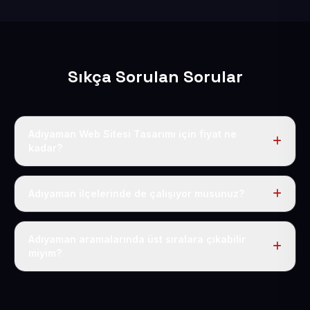
Sıkça Sorulan Sorular
Adıyaman Web Sitesi Tasarımı için fiyat ne
kadar?
Adıyaman dahil Türkiye’nin her yerinde geçerli yıllık tek
fiyatımız 50 USD + KDV’dir. Alan adı, hosting, SSL ve
Adıyaman ilçelerinde de çalışıyor musunuz?
temel SEO bu fiyatın içindedir.
Elbette; Adıyaman iline bağlı bütün ilçelere uzaktan ve
eksiksiz şekilde hizmet sunuyoruz.
Adıyaman aramalarında üst sıralara çıkabilir
miyim?
Sitenizi Adıyaman odaklı yerel SEO ve AEO içerikleriyle
kuruyoruz; böylece bölgesel aramalarda daha kolay
bulunur hale gelirsiniz.