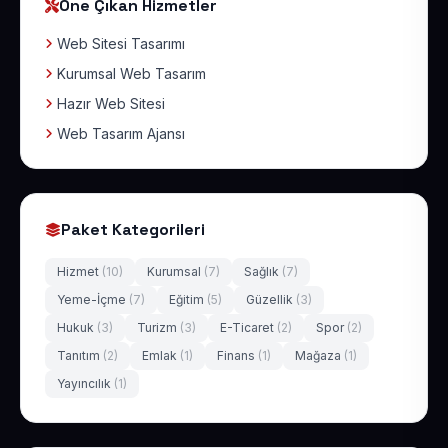
Öne Çıkan Hizmetler
Web Sitesi Tasarımı
Kurumsal Web Tasarım
Hazır Web Sitesi
Web Tasarım Ajansı
Paket Kategorileri
Hizmet
(10)
Kurumsal
(7)
Sağlık
(7)
Yeme-İçme
(7)
Eğitim
(5)
Güzellik
(3)
Hukuk
(3)
Turizm
(3)
E-Ticaret
(2)
Spor
(2)
Tanıtım
(2)
Emlak
(1)
Finans
(1)
Mağaza
(1)
Yayıncılık
(1)