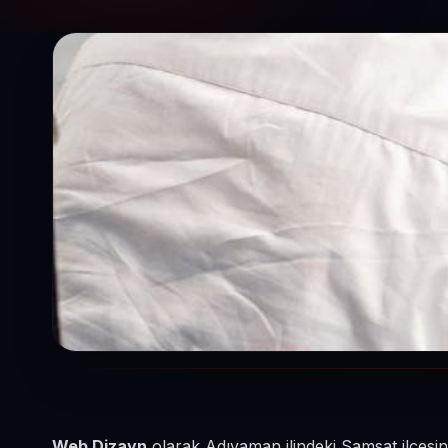
Web Dizayn
olarak Adıyaman ilindeki Samsat ilçesin