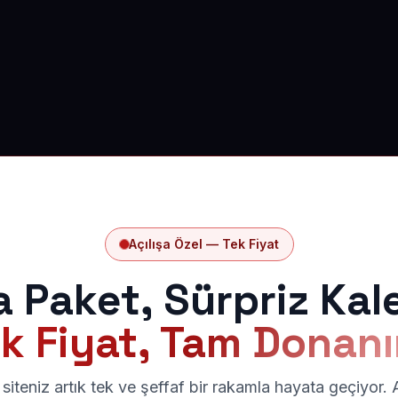
Açılışa Özel — Tek Fiyat
a Paket, Sürpriz Kal
k Fiyat, Tam Donan
siteniz artık tek ve şeffaf bir rakamla hayata geçiyor.