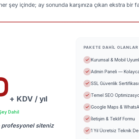
er şey içinde; ay sonunda karşınıza çıkan ekstra bir f
PAKETE DAHIL OLANLAR
Kurumsal & Mobil Uyuml
Admin Paneli — Kolayca
D
SSL Güvenlik Sertifikası
Temel SEO Optimizasyo
+ KDV / yıl
Google Maps & WhatsA
Şey Dahil
İletişim & Teklif Formu
 profesyonel siteniz
1 Yıl Ücretsiz Teknik D