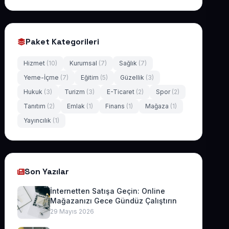
Paket Kategorileri
Hizmet
(10)
Kurumsal
(7)
Sağlık
(7)
Yeme-İçme
(7)
Eğitim
(5)
Güzellik
(3)
Hukuk
(3)
Turizm
(3)
E-Ticaret
(2)
Spor
(2)
Tanıtım
(2)
Emlak
(1)
Finans
(1)
Mağaza
(1)
Yayıncılık
(1)
Son Yazılar
İnternetten Satışa Geçin: Online
Mağazanızı Gece Gündüz Çalıştırın
29 Mayıs 2026