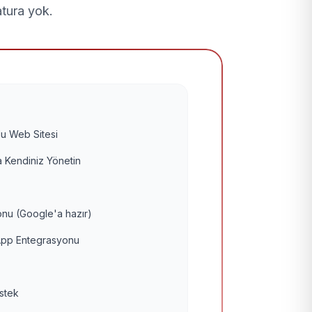
atura yok.
u Web Sitesi
 Kendiniz Yönetin
nu (Google'a hazır)
pp Entegrasyonu
estek