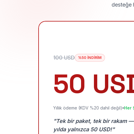
desteğe h
100 USD
%50 İNDİRİM
50 US
Yıllık ödeme (KDV %20 dahil değil)
Her 
"Tek bir paket, tek bir rakam —
yılda yalnızca 50 USD!"