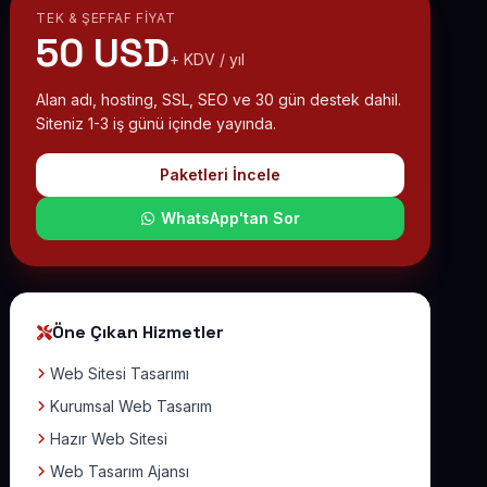
TEK & ŞEFFAF FIYAT
50 USD
+ KDV / yıl
Alan adı, hosting, SSL, SEO ve 30 gün destek dahil.
Siteniz 1-3 iş günü içinde yayında.
Paketleri İncele
WhatsApp'tan Sor
Öne Çıkan Hizmetler
Web Sitesi Tasarımı
Kurumsal Web Tasarım
Hazır Web Sitesi
Web Tasarım Ajansı