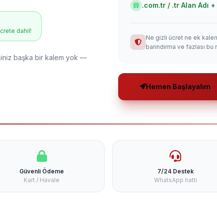
.com.tr / .tr Alan Adı
ücrete dahil!
Ne gizli ücret ne ek kale
barındırma ve fazlası bu 
niz başka bir kalem yok —
Hemen Başlayalım
Güvenli Ödeme
7/24 Destek
Kart / Havale
WhatsApp hattı