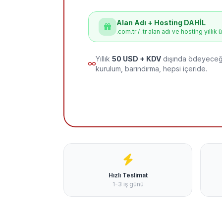
Alan Adı + Hosting DAHİL
.com.tr / .tr alan adı ve hosting yıllık 
Yıllık
50 USD + KDV
dışında ödeyeceği
kurulum, barındırma, hepsi içeride.
Hızlı Teslimat
1-3 iş günü