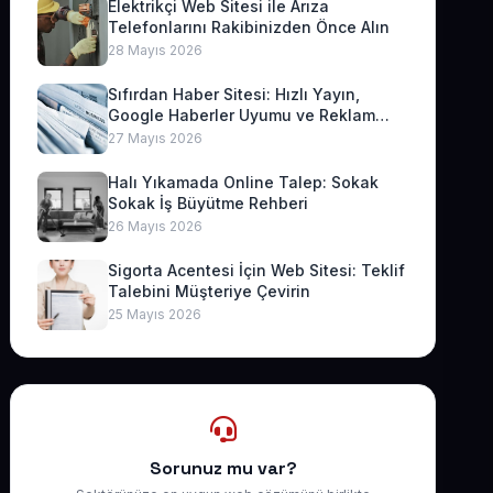
Elektrikçi Web Sitesi ile Arıza
Telefonlarını Rakibinizden Önce Alın
28 Mayıs 2026
Sıfırdan Haber Sitesi: Hızlı Yayın,
Google Haberler Uyumu ve Reklam
Geliri
27 Mayıs 2026
Halı Yıkamada Online Talep: Sokak
Sokak İş Büyütme Rehberi
26 Mayıs 2026
Sigorta Acentesi İçin Web Sitesi: Teklif
Talebini Müşteriye Çevirin
25 Mayıs 2026
Sorunuz mu var?