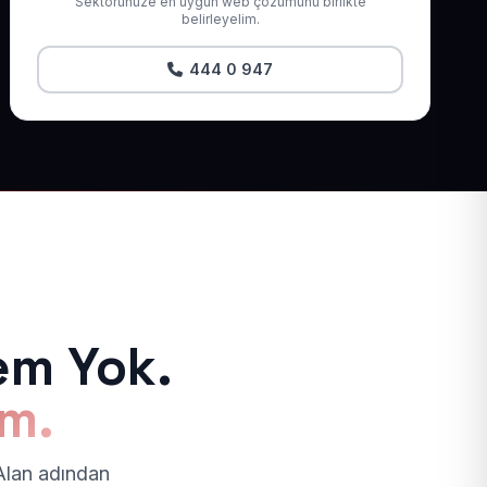
Sektörünüze en uygun web çözümünü birlikte
belirleyelim.
444 0 947
em Yok.
ım.
 Alan adından