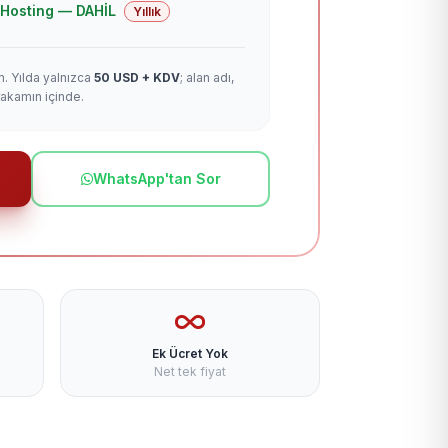
 + Hosting — DAHİL
Yıllık
m. Yılda yalnızca
50 USD + KDV
; alan adı,
rakamın içinde.
WhatsApp'tan Sor
Ek Ücret Yok
Net tek fiyat