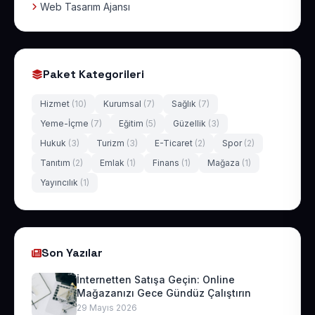
Web Tasarım Ajansı
Paket Kategorileri
Hizmet
(10)
Kurumsal
(7)
Sağlık
(7)
Yeme-İçme
(7)
Eğitim
(5)
Güzellik
(3)
Hukuk
(3)
Turizm
(3)
E-Ticaret
(2)
Spor
(2)
Tanıtım
(2)
Emlak
(1)
Finans
(1)
Mağaza
(1)
Yayıncılık
(1)
Son Yazılar
İnternetten Satışa Geçin: Online
Mağazanızı Gece Gündüz Çalıştırın
29 Mayıs 2026