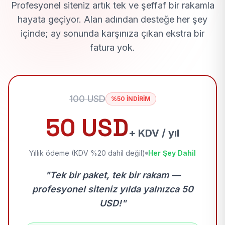
Profesyonel siteniz artık tek ve şeffaf bir rakamla
hayata geçiyor. Alan adından desteğe her şey
içinde; ay sonunda karşınıza çıkan ekstra bir
fatura yok.
100 USD
%50 İNDİRİM
50 USD
+ KDV / yıl
Yıllık ödeme (KDV %20 dahil değil)
Her Şey Dahil
"Tek bir paket, tek bir rakam —
profesyonel siteniz yılda yalnızca 50
USD!"