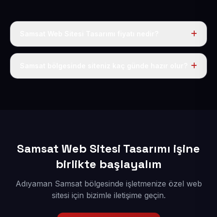
Samsat Web Sitesi Tasarımı fiyatı nedir?
Tek fiyat uygulanır: yıllık 50 USD + KDV. Bu bedele alan
adı, hosting, SSL ve temel SEO da dahildir.
Samsat bölgesinde siteniz kaç günde hazır olur?
İçerikleriniz elimize geçtikten sonra siteniz 1-3 iş günü
içerisinde yayına alınır.
Samsat Web Sitesi Tasarımı işine
birlikte başlayalım
Adıyaman Samsat bölgesinde işletmenize özel web
sitesi için bizimle iletişime geçin.