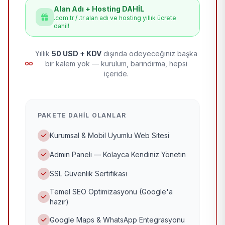
Alan Adı + Hosting DAHİL
.com.tr / .tr alan adı ve hosting yıllık ücrete
dahil!
Yıllık
50 USD + KDV
dışında ödeyeceğiniz başka
bir kalem yok — kurulum, barındırma, hepsi
içeride.
PAKETE DAHIL OLANLAR
Kurumsal & Mobil Uyumlu Web Sitesi
Admin Paneli — Kolayca Kendiniz Yönetin
SSL Güvenlik Sertifikası
Temel SEO Optimizasyonu (Google'a
hazır)
Google Maps & WhatsApp Entegrasyonu