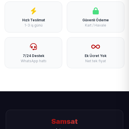
Hızlı Teslimat
Güvenli Ödeme
1-3 iş günü
Kart / Havale
7/24 Destek
Ek Ücret Yok
WhatsApp hattı
Net tek fiyat
Samsat