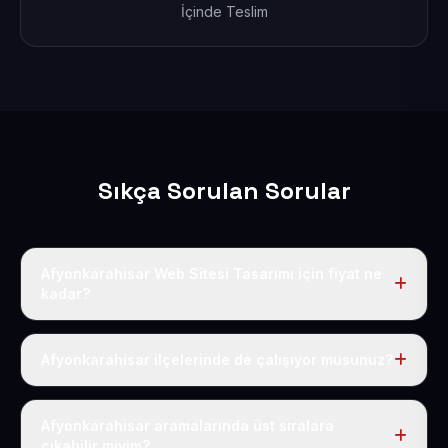
İçinde Teslim
Sıkça Sorulan Sorular
Afyonkarahisar Web Sitesi Tasarımı için fiyat ne
kadar?
Afyonkarahisar dahil Türkiye’nin her yerinde geçerli
yıllık tek fiyatımız 50 USD + KDV’dir. Alan adı, hosting,
Afyonkarahisar ilçelerinde de çalışıyor musunuz?
SSL ve temel SEO bu fiyatın içindedir.
Elbette; Afyonkarahisar iline bağlı bütün ilçelere
uzaktan ve eksiksiz şekilde hizmet sunuyoruz.
Afyonkarahisar aramalarında üst sıralara
çıkabilir miyim?