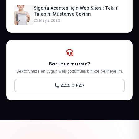
Sigorta Acentesi İçin Web Sitesi: Teklif
Talebini Müşteriye Çevirin
25 Mayıs 2026
Sorunuz mu var?
Sektörünüze en uygun web çözümünü birlikte belirleyelim.
444 0 947