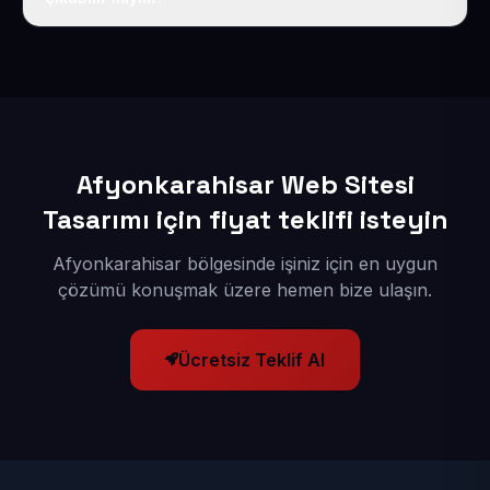
Sitenizi Afyonkarahisar odaklı yerel SEO ve AEO
içerikleriyle kuruyoruz; böylece bölgesel aramalarda
daha kolay bulunur hale gelirsiniz.
Afyonkarahisar Web Sitesi
Tasarımı için fiyat teklifi isteyin
Afyonkarahisar bölgesinde işiniz için en uygun
çözümü konuşmak üzere hemen bize ulaşın.
Ücretsiz Teklif Al