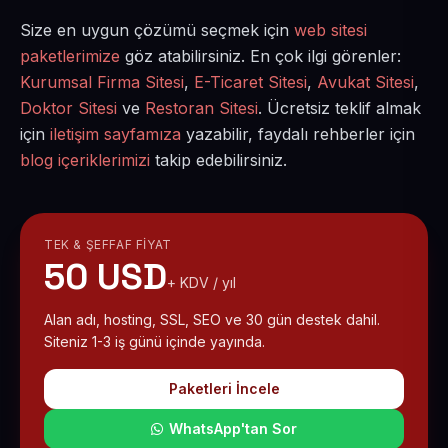
Size en uygun çözümü seçmek için
web sitesi
paketlerimize
göz atabilirsiniz. En çok ilgi görenler:
Kurumsal Firma Sitesi
,
E-Ticaret Sitesi
,
Avukat Sitesi
,
Doktor Sitesi
ve
Restoran Sitesi
. Ücretsiz teklif almak
için
iletişim sayfamıza
yazabilir, faydalı rehberler için
blog içeriklerimizi
takip edebilirsiniz.
TEK & ŞEFFAF FIYAT
50 USD
+ KDV / yıl
Alan adı, hosting, SSL, SEO ve 30 gün destek dahil.
Siteniz 1-3 iş günü içinde yayında.
Paketleri İncele
WhatsApp'tan Sor