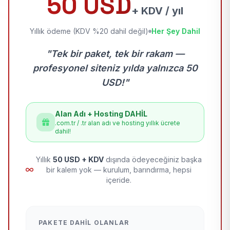
50 USD
+ KDV / yıl
Yıllık ödeme (KDV %20 dahil değil)
Her Şey Dahil
"Tek bir paket, tek bir rakam —
profesyonel siteniz yılda yalnızca 50
USD!"
Alan Adı + Hosting DAHİL
.com.tr / .tr alan adı ve hosting yıllık ücrete
dahil!
Yıllık
50 USD + KDV
dışında ödeyeceğiniz başka
bir kalem yok — kurulum, barındırma, hepsi
içeride.
PAKETE DAHIL OLANLAR