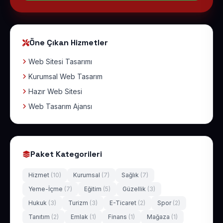
Öne Çıkan Hizmetler
Web Sitesi Tasarımı
Kurumsal Web Tasarım
Hazır Web Sitesi
Web Tasarım Ajansı
Paket Kategorileri
Hizmet
(10)
Kurumsal
(7)
Sağlık
(7)
Yeme-İçme
(7)
Eğitim
(5)
Güzellik
(3)
Hukuk
(3)
Turizm
(3)
E-Ticaret
(2)
Spor
(2)
Tanıtım
(2)
Emlak
(1)
Finans
(1)
Mağaza
(1)