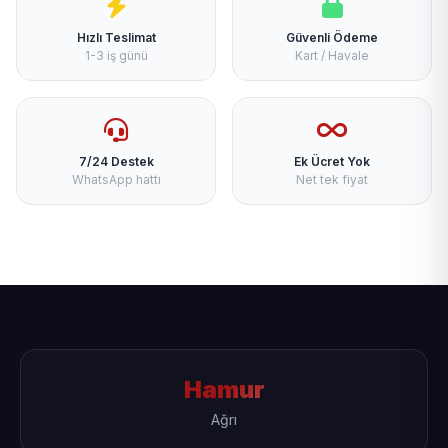
Hızlı Teslimat
Güvenli Ödeme
1-3 iş günü
Kart / Havale
7/24 Destek
Ek Ücret Yok
WhatsApp hattı
Net tek fiyat
Hamur
Ağrı