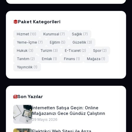
Paket Kategorileri
Hizmet
(10)
Kurumsal
(7)
Sağlık
(7)
Yeme-İçme
(7)
Eğitim
(5)
Güzellik
(3)
Hukuk
(3)
Turizm
(3)
E-Ticaret
(2)
Spor
(2)
Tanıtım
(2)
Emlak
(1)
Finans
(1)
Mağaza
(1)
Yayıncılık
(1)
Son Yazılar
İnternetten Satışa Geçin: Online
Mağazanızı Gece Gündüz Çalıştırın
29 Mayıs 2026
Elektrikçi Web Sitesi ile Arıza