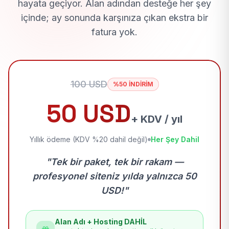
hayata geçiyor. Alan adından desteğe her şey
içinde; ay sonunda karşınıza çıkan ekstra bir
fatura yok.
100 USD
%50 İNDİRİM
50 USD
+ KDV / yıl
Yıllık ödeme (KDV %20 dahil değil)
Her Şey Dahil
"Tek bir paket, tek bir rakam —
profesyonel siteniz yılda yalnızca 50
USD!"
Alan Adı + Hosting DAHİL