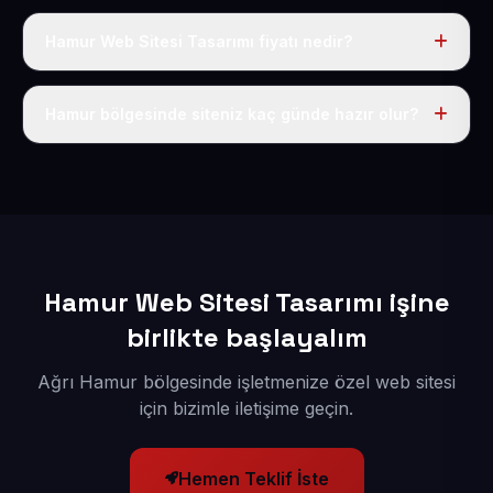
Hamur Web Sitesi Tasarımı fiyatı nedir?
Tek fiyat uygulanır: yıllık 50 USD + KDV. Bu bedele alan
adı, hosting, SSL ve temel SEO da dahildir.
Hamur bölgesinde siteniz kaç günde hazır olur?
İçerikleriniz elimize geçtikten sonra siteniz 1-3 iş günü
içerisinde yayına alınır.
Hamur Web Sitesi Tasarımı işine
birlikte başlayalım
Ağrı Hamur bölgesinde işletmenize özel web sitesi
için bizimle iletişime geçin.
Hemen Teklif İste