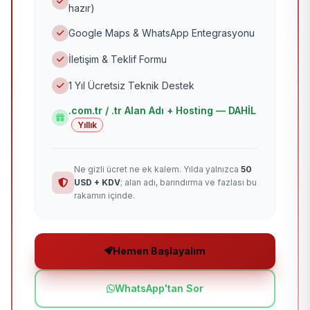
hazır)
Google Maps & WhatsApp Entegrasyonu
İletişim & Teklif Formu
1 Yıl Ücretsiz Teknik Destek
.com.tr / .tr Alan Adı + Hosting — DAHİL
Yıllık
Ne gizli ücret ne ek kalem. Yılda yalnızca
50
USD + KDV
; alan adı, barındırma ve fazlası bu
rakamın içinde.
Hemen Başlayalım
WhatsApp'tan Sor