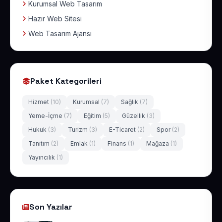
Kurumsal Web Tasarım
Hazır Web Sitesi
Web Tasarım Ajansı
Paket Kategorileri
Hizmet
(10)
Kurumsal
(7)
Sağlık
(7)
Yeme-İçme
(7)
Eğitim
(5)
Güzellik
(3)
Hukuk
(3)
Turizm
(3)
E-Ticaret
(2)
Spor
(2)
Tanıtım
(2)
Emlak
(1)
Finans
(1)
Mağaza
(1)
Yayıncılık
(1)
Son Yazılar