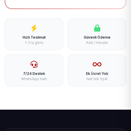
Hızlı Teslimat
Güvenli Ödeme
1-3 iş günü
Kart / Havale
7/24 Destek
Ek Ücret Yok
WhatsApp hattı
Net tek fiyat