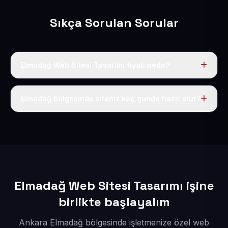
Sıkça Sorulan Sorular
Elmadağ Web Sitesi Tasarımı fiyatı nedir?
Tek fiyat uygulanır: yıllık 50 USD + KDV. Bu bedele alan
adı, hosting, SSL ve temel SEO da dahildir.
Elmadağ bölgesinde siteniz kaç günde hazır olur?
İçerikleriniz elimize geçtikten sonra siteniz 1-3 iş günü
içerisinde yayına alınır.
Elmadağ Web Sitesi Tasarımı işine
birlikte başlayalım
Ankara Elmadağ bölgesinde işletmenize özel web