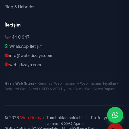
Blog & Haberler
İletişim
444 0 947
WhatsApp İletişim
info@web-dizayn.com
web-dizayn.com
Hazır Web Sitesi
• Kurumsal Web Tasarım • Web Tasarım Fiyatları •
Sektörel Web Sitesi • SEO & AEO Uyumlu Site • Web Sitesi Yapımı
© 2026
Web Dizayn
. Tüm hakları saklıdır.
|
Profesyonel Web
Tasarım & SEO Ajansı
Gizlilik Politikası
|
KVKK Aydınlatma Metni
|
Kullanım Şartları
|