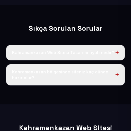
Sıkça Sorulan Sorular
Kahramankazan Web Sitesi Tasarımı fiyatı nedir?
Tek fiyat uygulanır: yıllık 50 USD + KDV. Bu bedele alan
adı, hosting, SSL ve temel SEO da dahildir.
Kahramankazan bölgesinde siteniz kaç günde
hazır olur?
İçerikleriniz elimize geçtikten sonra siteniz 1-3 iş günü
içerisinde yayına alınır.
Kahramankazan Web Sitesi