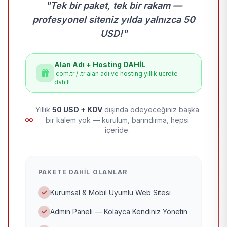
"Tek bir paket, tek bir rakam —
profesyonel siteniz yılda yalnızca 50
USD!"
Alan Adı + Hosting DAHİL
.com.tr / .tr alan adı ve hosting yıllık ücrete
dahil!
Yıllık
50 USD + KDV
dışında ödeyeceğiniz başka
bir kalem yok — kurulum, barındırma, hepsi
içeride.
PAKETE DAHIL OLANLAR
Kurumsal & Mobil Uyumlu Web Sitesi
Admin Paneli — Kolayca Kendiniz Yönetin