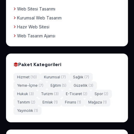
Web Sitesi Tasarımı
Kurumsal Web Tasarım
Hazır Web Sitesi
Web Tasarım Ajansı
Paket Kategorileri
Hizmet
(10)
Kurumsal
(7)
Sağlık
(7)
Yeme-İçme
(7)
Eğitim
(5)
Güzellik
(3)
Hukuk
(3)
Turizm
(3)
E-Ticaret
(2)
Spor
(2)
Tanıtım
(2)
Emlak
(1)
Finans
(1)
Mağaza
(1)
Yayıncılık
(1)