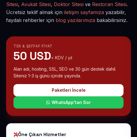
Sitesi
,
Avukat Sitesi
,
Doktor Sitesi
ve
Restoran Sitesi
.
Ücretsiz teklif almak için
iletişim sayfamıza
yazabilir,
faydalı rehberler için
blog yazılarımıza
bakabilirsiniz.
TEK & ŞEFFAF FIYAT
50 USD
+ KDV / yıl
Alan adı, hosting, SSL, SEO ve 30 gün destek dahil.
Siteniz 1-3 iş günü içinde yayında.
Paketleri İncele
WhatsApp'tan Sor
Öne Çıkan Hizmetler