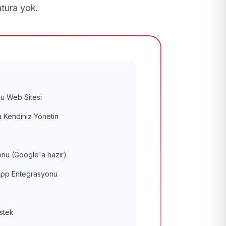
atura yok.
u Web Sitesi
 Kendiniz Yönetin
nu (Google'a hazır)
pp Entegrasyonu
estek