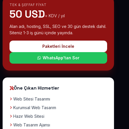
TEK & ŞEFFAF FIYAT
50 USD
+ KDV / yıl
Alan adı, hosting, SSL, SEO ve 30 gün destek dahil.
Siteniz 1-3 iş günü içinde yayında.
Paketleri İncele
WhatsApp'tan Sor
Öne Çıkan Hizmetler
Web Sitesi Tasarımı
Kurumsal Web Tasarım
Hazır Web Sitesi
Web Tasarım Ajansı