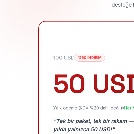
desteğe h
100 USD
%50 İNDİRİM
50 US
Yıllık ödeme (KDV %20 dahil değil)
Her 
"Tek bir paket, tek bir rakam —
yılda yalnızca 50 USD!"