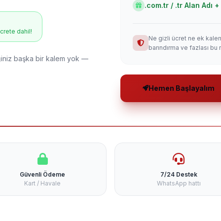
.com.tr / .tr Alan Adı
ücrete dahil!
Ne gizli ücret ne ek kale
barındırma ve fazlası bu 
niz başka bir kalem yok —
Hemen Başlayalım
Güvenli Ödeme
7/24 Destek
Kart / Havale
WhatsApp hattı