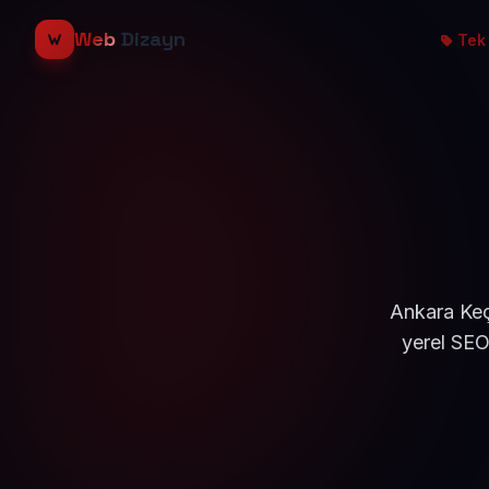
Web
Dizayn
Tek 
Ankara Keç
yerel SEO