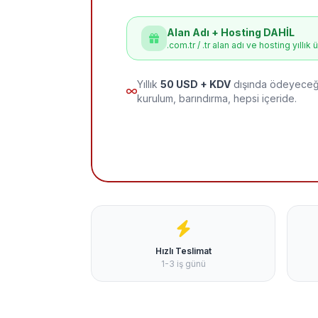
Alan Adı + Hosting DAHİL
.com.tr / .tr alan adı ve hosting yıllık 
Yıllık
50 USD + KDV
dışında ödeyeceği
kurulum, barındırma, hepsi içeride.
Hızlı Teslimat
1-3 iş günü