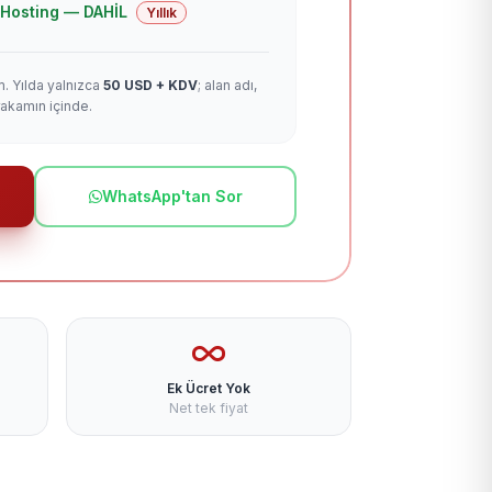
 + Hosting — DAHİL
Yıllık
m. Yılda yalnızca
50 USD + KDV
; alan adı,
rakamın içinde.
WhatsApp'tan Sor
Ek Ücret Yok
Net tek fiyat