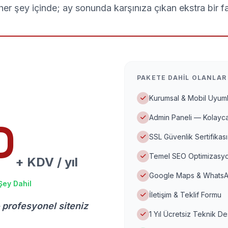
er şey içinde; ay sonunda karşınıza çıkan ekstra bir f
PAKETE DAHIL OLANLAR
Kurumsal & Mobil Uyuml
Admin Paneli — Kolayca
D
SSL Güvenlik Sertifikası
Temel SEO Optimizasyo
+ KDV / yıl
Google Maps & WhatsA
Şey Dahil
İletişim & Teklif Formu
 profesyonel siteniz
1 Yıl Ücretsiz Teknik D