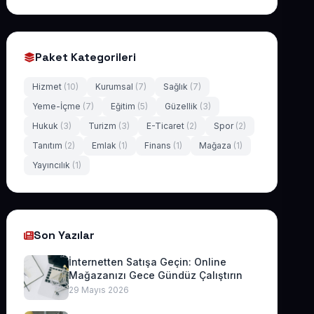
Paket Kategorileri
Hizmet
(10)
Kurumsal
(7)
Sağlık
(7)
Yeme-İçme
(7)
Eğitim
(5)
Güzellik
(3)
Hukuk
(3)
Turizm
(3)
E-Ticaret
(2)
Spor
(2)
Tanıtım
(2)
Emlak
(1)
Finans
(1)
Mağaza
(1)
Yayıncılık
(1)
Son Yazılar
İnternetten Satışa Geçin: Online
Mağazanızı Gece Gündüz Çalıştırın
29 Mayıs 2026