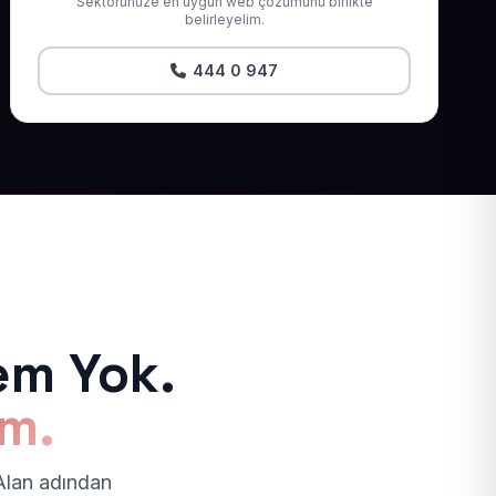
Sektörünüze en uygun web çözümünü birlikte
belirleyelim.
444 0 947
em Yok.
ım.
 Alan adından