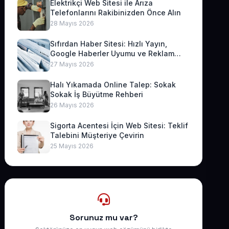
Elektrikçi Web Sitesi ile Arıza
Telefonlarını Rakibinizden Önce Alın
28 Mayıs 2026
Sıfırdan Haber Sitesi: Hızlı Yayın,
Google Haberler Uyumu ve Reklam
Geliri
27 Mayıs 2026
Halı Yıkamada Online Talep: Sokak
Sokak İş Büyütme Rehberi
26 Mayıs 2026
Sigorta Acentesi İçin Web Sitesi: Teklif
Talebini Müşteriye Çevirin
25 Mayıs 2026
Sorunuz mu var?