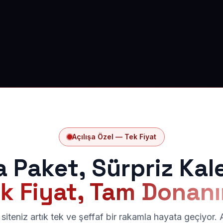
Açılışa Özel — Tek Fiyat
a Paket, Sürpriz Kal
k Fiyat, Tam Donan
siteniz artık tek ve şeffaf bir rakamla hayata geçiyor.