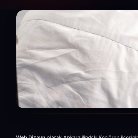
Web Dizayn
olarak Ankara ilindeki Keçiören ilçesini