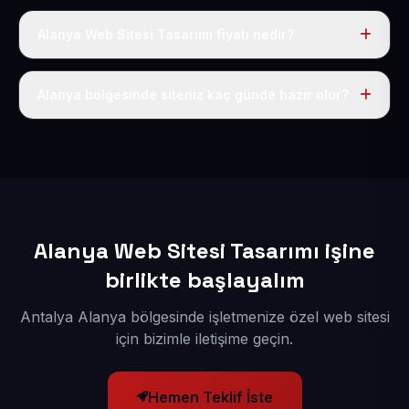
Alanya Web Sitesi Tasarımı fiyatı nedir?
Tek fiyat uygulanır: yıllık 50 USD + KDV. Bu bedele alan
adı, hosting, SSL ve temel SEO da dahildir.
Alanya bölgesinde siteniz kaç günde hazır olur?
İçerikleriniz elimize geçtikten sonra siteniz 1-3 iş günü
içerisinde yayına alınır.
Alanya Web Sitesi Tasarımı işine
birlikte başlayalım
Antalya Alanya bölgesinde işletmenize özel web sitesi
için bizimle iletişime geçin.
Hemen Teklif İste