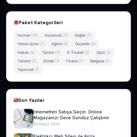
Paket Kategorileri
Hizmet
(10)
Kurumsal
(7)
Sağlık
(7)
Yeme-İçme
(7)
Eğitim
(5)
Güzellik
(3)
Hukuk
(3)
Turizm
(3)
E-Ticaret
(2)
Spor
(2)
Tanıtım
(2)
Emlak
(1)
Finans
(1)
Mağaza
(1)
Yayıncılık
(1)
Son Yazılar
İnternetten Satışa Geçin: Online
Mağazanızı Gece Gündüz Çalıştırın
29 Mayıs 2026
Elektrikçi Web Sitesi ile Arıza