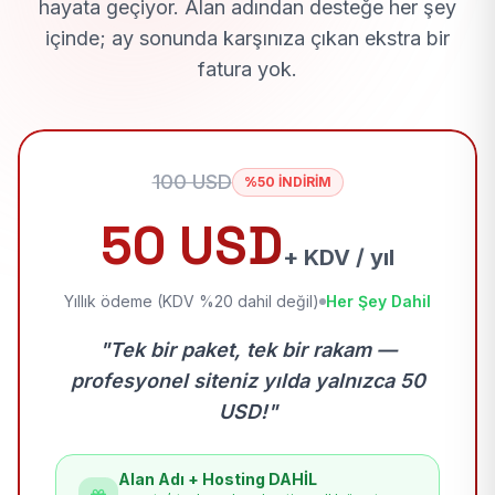
hayata geçiyor. Alan adından desteğe her şey
içinde; ay sonunda karşınıza çıkan ekstra bir
fatura yok.
100 USD
%50 İNDİRİM
50 USD
+ KDV / yıl
Yıllık ödeme (KDV %20 dahil değil)
Her Şey Dahil
"Tek bir paket, tek bir rakam —
profesyonel siteniz yılda yalnızca 50
USD!"
Alan Adı + Hosting DAHİL