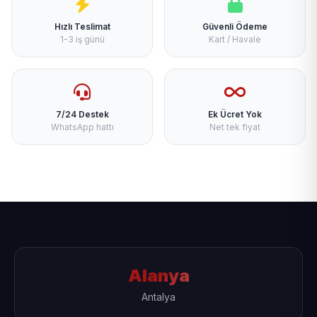
Hızlı Teslimat
Güvenli Ödeme
1-3 iş günü
Kart / Havale
7/24 Destek
Ek Ücret Yok
WhatsApp hattı
Net tek fiyat
Alanya
Antalya