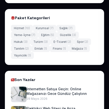
Paket Kategorileri
Hizmet
(10)
Kurumsal
(7)
Sağlık
(7)
Yeme-İçme
(7)
Eğitim
(5)
Güzellik
(3)
Hukuk
(3)
Turizm
(3)
E-Ticaret
(2)
Spor
(2)
Tanıtım
(2)
Emlak
(1)
Finans
(1)
Mağaza
(1)
Yayıncılık
(1)
Son Yazılar
İnternetten Satışa Geçin: Online
Mağazanızı Gece Gündüz Çalıştırın
29 Mayıs 2026
Elektrikçi Web Sitesi ile Arıza