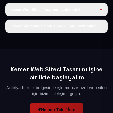
Kemer Web Sitesi Tasarımı fiyatı nedir?
Tek fiyat uygulanır: yıllık 50 USD + KDV. Bu bedele alan
adı, hosting, SSL ve temel SEO da dahildir.
Kemer bölgesinde siteniz kaç günde hazır olur?
İçerikleriniz elimize geçtikten sonra siteniz 1-3 iş günü
içerisinde yayına alınır.
Kemer Web Sitesi Tasarımı işine
birlikte başlayalım
Antalya Kemer bölgesinde işletmenize özel web sitesi
için bizimle iletişime geçin.
Hemen Teklif İste