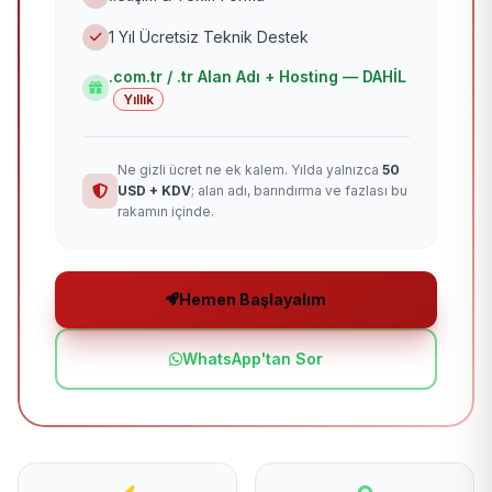
1 Yıl Ücretsiz Teknik Destek
.com.tr / .tr Alan Adı + Hosting — DAHİL
Yıllık
Ne gizli ücret ne ek kalem. Yılda yalnızca
50
USD + KDV
; alan adı, barındırma ve fazlası bu
rakamın içinde.
Hemen Başlayalım
WhatsApp'tan Sor