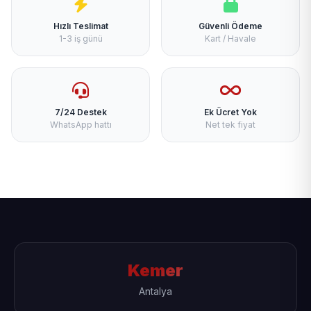
Hızlı Teslimat
Güvenli Ödeme
1-3 iş günü
Kart / Havale
7/24 Destek
Ek Ücret Yok
WhatsApp hattı
Net tek fiyat
Kemer
Antalya