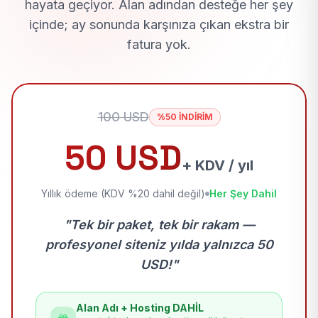
hayata geçiyor. Alan adından desteğe her şey
içinde; ay sonunda karşınıza çıkan ekstra bir
fatura yok.
100 USD
%50 İNDİRİM
50 USD
+ KDV / yıl
Yıllık ödeme (KDV %20 dahil değil)
Her Şey Dahil
"Tek bir paket, tek bir rakam —
profesyonel siteniz yılda yalnızca 50
USD!"
Alan Adı + Hosting DAHİL