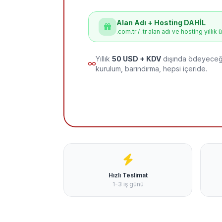
Alan Adı + Hosting DAHİL
.com.tr / .tr alan adı ve hosting yıllık 
Yıllık
50 USD + KDV
dışında ödeyeceği
kurulum, barındırma, hepsi içeride.
Hızlı Teslimat
1-3 iş günü