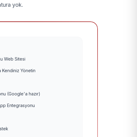
atura yok.
u Web Sitesi
 Kendiniz Yönetin
nu (Google'a hazır)
pp Entegrasyonu
estek