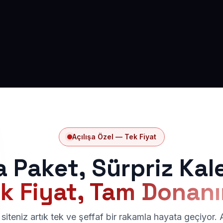
Açılışa Özel — Tek Fiyat
a Paket, Sürpriz Kal
k Fiyat, Tam Donan
siteniz artık tek ve şeffaf bir rakamla hayata geçiyor.