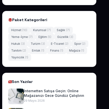
Paket Kategorileri
Hizmet
(10)
Kurumsal
(7)
Sağlık
(7)
Yeme-İçme
(7)
Eğitim
(5)
Güzellik
(3)
Hukuk
(3)
Turizm
(3)
E-Ticaret
(2)
Spor
(2)
Tanıtım
(2)
Emlak
(1)
Finans
(1)
Mağaza
(1)
Yayıncılık
(1)
Son Yazılar
İnternetten Satışa Geçin: Online
Mağazanızı Gece Gündüz Çalıştırın
29 Mayıs 2026