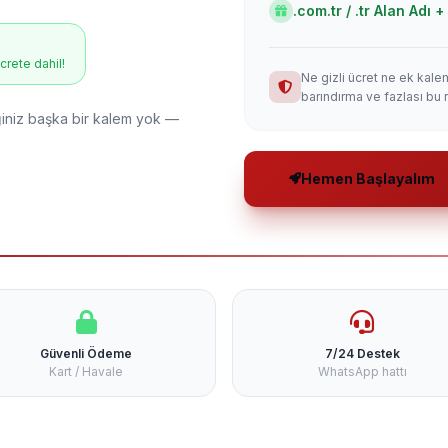
.com.tr / .tr Alan Adı
ücrete dahil!
Ne gizli ücret ne ek kale
barındırma ve fazlası bu 
niz başka bir kalem yok —
Hemen Başlayalım
Güvenli Ödeme
7/24 Destek
Kart / Havale
WhatsApp hattı