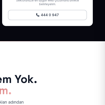
Sektörünüze en uygun web çözümünü birlikte
belirleyelim.
444 0 947
em Yok.
ım.
 Alan adından