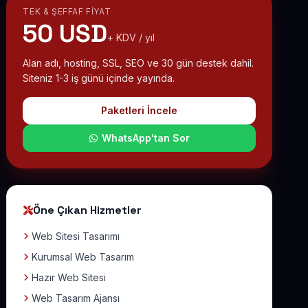
TEK & ŞEFFAF FIYAT
50 USD
+ KDV / yıl
Alan adı, hosting, SSL, SEO ve 30 gün destek dahil.
Siteniz 1-3 iş günü içinde yayında.
Paketleri İncele
WhatsApp'tan Sor
Öne Çıkan Hizmetler
Web Sitesi Tasarımı
Kurumsal Web Tasarım
Hazır Web Sitesi
Web Tasarım Ajansı