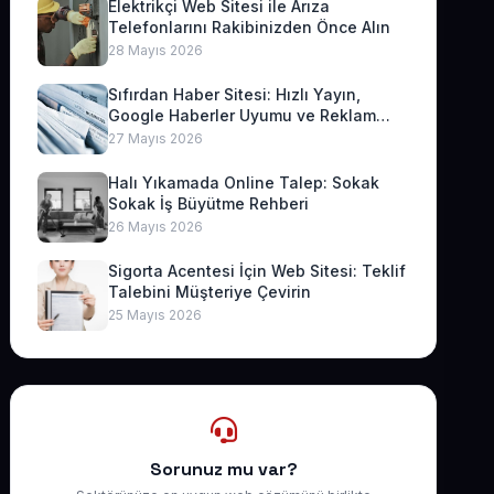
Elektrikçi Web Sitesi ile Arıza
Telefonlarını Rakibinizden Önce Alın
28 Mayıs 2026
Sıfırdan Haber Sitesi: Hızlı Yayın,
Google Haberler Uyumu ve Reklam
Geliri
27 Mayıs 2026
Halı Yıkamada Online Talep: Sokak
Sokak İş Büyütme Rehberi
26 Mayıs 2026
Sigorta Acentesi İçin Web Sitesi: Teklif
Talebini Müşteriye Çevirin
25 Mayıs 2026
Sorunuz mu var?