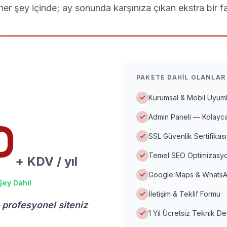
er şey içinde; ay sonunda karşınıza çıkan ekstra bir f
PAKETE DAHIL OLANLAR
Kurumsal & Mobil Uyuml
Admin Paneli — Kolayca
D
SSL Güvenlik Sertifikası
Temel SEO Optimizasyo
+ KDV / yıl
Google Maps & WhatsA
Şey Dahil
İletişim & Teklif Formu
 profesyonel siteniz
1 Yıl Ücretsiz Teknik D