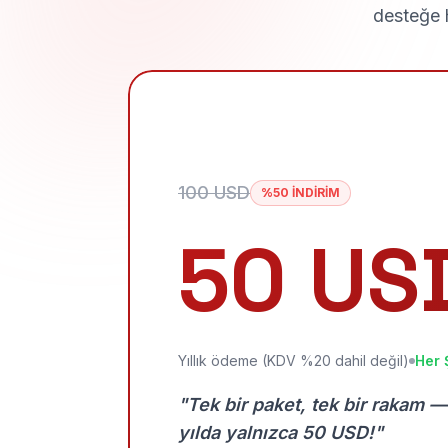
desteğe h
100 USD
%50 İNDİRİM
50 US
Yıllık ödeme (KDV %20 dahil değil)
Her 
"Tek bir paket, tek bir rakam —
yılda yalnızca 50 USD!"