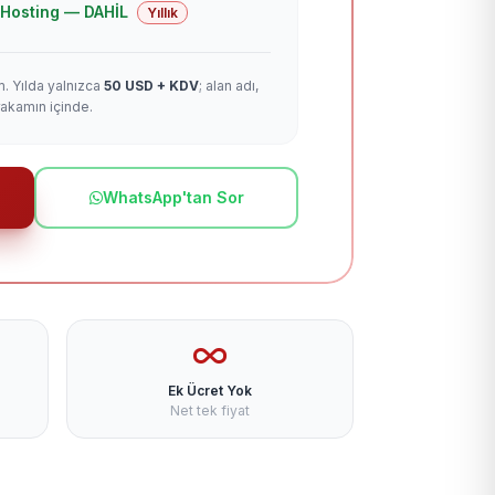
 + Hosting — DAHİL
Yıllık
m. Yılda yalnızca
50 USD + KDV
; alan adı,
rakamın içinde.
WhatsApp'tan Sor
Ek Ücret Yok
Net tek fiyat