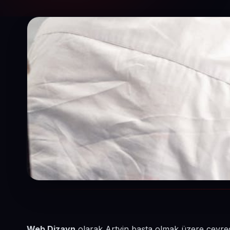
Web Dizayn
olarak Artvin başta olmak üzere çevrede