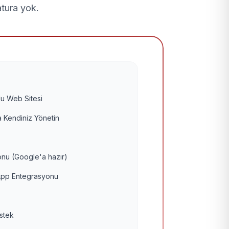
atura yok.
u Web Sitesi
 Kendiniz Yönetin
nu (Google'a hazır)
pp Entegrasyonu
estek