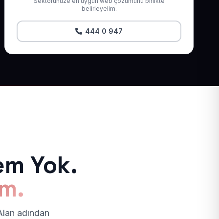
Sektörünüze en uygun web çözümünü birlikte
belirleyelim.
444 0 947
em Yok.
ım.
 Alan adından