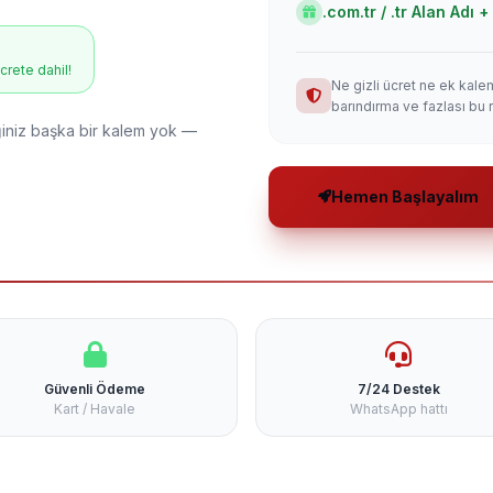
.com.tr / .tr Alan Adı
ücrete dahil!
Ne gizli ücret ne ek kale
barındırma ve fazlası bu 
niz başka bir kalem yok —
Hemen Başlayalım
Güvenli Ödeme
7/24 Destek
Kart / Havale
WhatsApp hattı