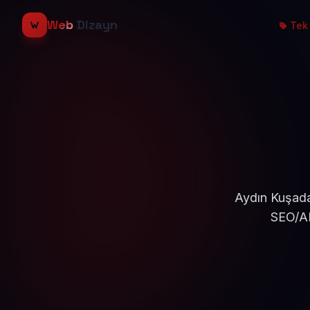
Web
Dizayn
Tek 
Aydın Kuşadas
SEO/AE