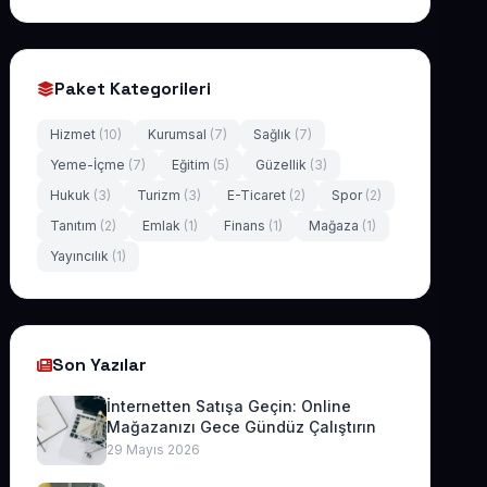
Paket Kategorileri
Hizmet
(10)
Kurumsal
(7)
Sağlık
(7)
Yeme-İçme
(7)
Eğitim
(5)
Güzellik
(3)
Hukuk
(3)
Turizm
(3)
E-Ticaret
(2)
Spor
(2)
Tanıtım
(2)
Emlak
(1)
Finans
(1)
Mağaza
(1)
Yayıncılık
(1)
Son Yazılar
İnternetten Satışa Geçin: Online
Mağazanızı Gece Gündüz Çalıştırın
29 Mayıs 2026