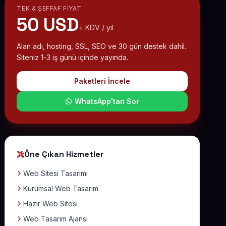
TEK & ŞEFFAF FIYAT
50 USD
+ KDV / yıl
Alan adı, hosting, SSL, SEO ve 30 gün destek dahil.
Siteniz 1-3 iş günü içinde yayında.
Paketleri İncele
WhatsApp'tan Sor
Öne Çıkan Hizmetler
Web Sitesi Tasarımı
Kurumsal Web Tasarım
Hazır Web Sitesi
Web Tasarım Ajansı