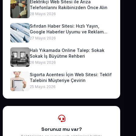
Elektrikçi Web Sitesi ile Arıza
Telefonlarını Rakibinizden Önce Alın
28 Mayıs 2026
Sıfırdan Haber Sitesi: Hızlı Yayın,
Google Haberler Uyumu ve Reklam
Geliri
27 Mayıs 2026
Halı Yıkamada Online Talep: Sokak
Sokak İş Büyütme Rehberi
26 Mayıs 2026
Sigorta Acentesi İçin Web Sitesi: Teklif
Talebini Müşteriye Çevirin
25 Mayıs 2026
Sorunuz mu var?