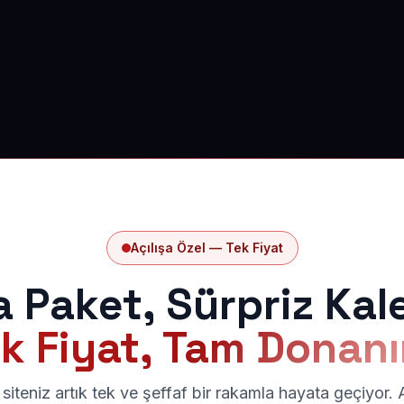
Açılışa Özel — Tek Fiyat
a Paket, Sürpriz Kal
k Fiyat, Tam Donan
siteniz artık tek ve şeffaf bir rakamla hayata geçiyor.