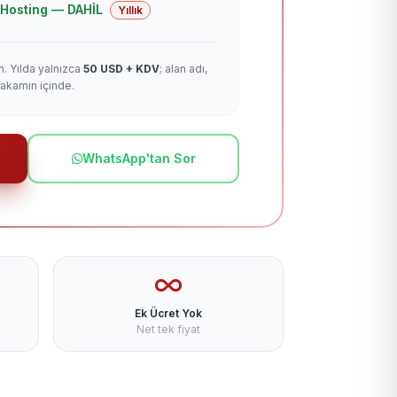
 + Hosting — DAHİL
Yıllık
m. Yılda yalnızca
50 USD + KDV
; alan adı,
rakamın içinde.
WhatsApp'tan Sor
Ek Ücret Yok
Net tek fiyat