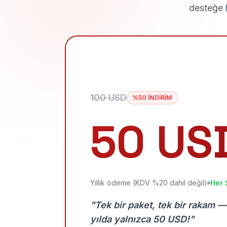
desteğe h
100 USD
%50 İNDİRİM
50 US
Yıllık ödeme (KDV %20 dahil değil)
Her 
"Tek bir paket, tek bir rakam —
yılda yalnızca 50 USD!"