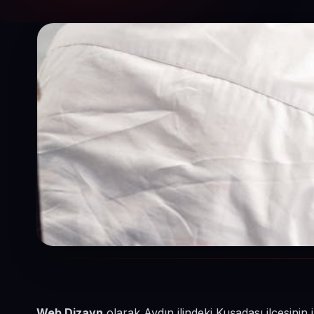
Web Dizayn
olarak Aydın ilindeki Kuşadası ilçesinin