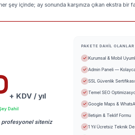
er şey içinde; ay sonunda karşınıza çıkan ekstra bir f
PAKETE DAHIL OLANLAR
Kurumsal & Mobil Uyuml
Admin Paneli — Kolayca
D
SSL Güvenlik Sertifikası
Temel SEO Optimizasyo
+ KDV / yıl
Google Maps & WhatsA
Şey Dahil
İletişim & Teklif Formu
 profesyonel siteniz
1 Yıl Ücretsiz Teknik D