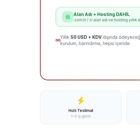
Alan Adı + Hosting DAHİL
.com.tr / .tr alan adı ve hosting yıllık 
Yıllık
50 USD + KDV
dışında ödeyeceği
kurulum, barındırma, hepsi içeride.
Hızlı Teslimat
1-3 iş günü