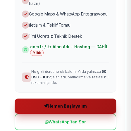
hazır)
Google Maps & WhatsApp Entegrasyonu
İletişim & Teklif Formu
1 Yıl Ücretsiz Teknik Destek
.com.tr / .tr Alan Adı + Hosting — DAHİL
Yıllık
Ne gizli ücret ne ek kalem. Yılda yalnızca
50
USD + KDV
; alan adı, barındırma ve fazlası bu
rakamın içinde.
Hemen Başlayalım
WhatsApp'tan Sor