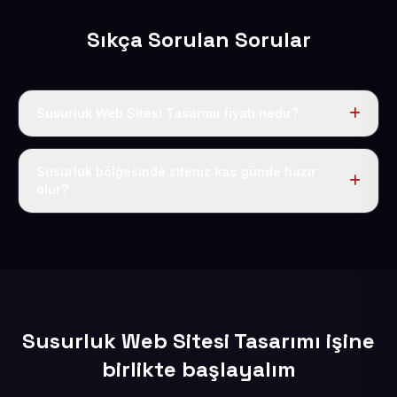
Sıkça Sorulan Sorular
Susurluk Web Sitesi Tasarımı fiyatı nedir?
Tek fiyat uygulanır: yıllık 50 USD + KDV. Bu bedele alan
adı, hosting, SSL ve temel SEO da dahildir.
Susurluk bölgesinde siteniz kaç günde hazır
olur?
İçerikleriniz elimize geçtikten sonra siteniz 1-3 iş günü
içerisinde yayına alınır.
Susurluk Web Sitesi Tasarımı işine
birlikte başlayalım