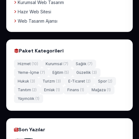
Kurumsal Web Tasarım
Hazır Web Sitesi
Web Tasarım Ajansı
Paket Kategorileri
Hizmet
(10)
Kurumsal
(7)
Sağlık
(7)
Yeme-İçme
(7)
Eğitim
(5)
Güzellik
(3)
Hukuk
(3)
Turizm
(3)
E-Ticaret
(2)
Spor
(2)
Tanıtım
(2)
Emlak
(1)
Finans
(1)
Mağaza
(1)
Yayıncılık
(1)
Son Yazılar