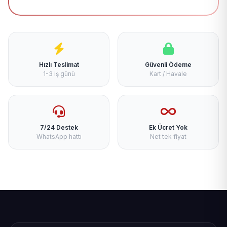
Hızlı Teslimat
Güvenli Ödeme
1-3 iş günü
Kart / Havale
7/24 Destek
Ek Ücret Yok
WhatsApp hattı
Net tek fiyat