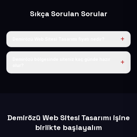
Sıkça Sorulan Sorular
Demirözü Web Sitesi Tasarımı fiyatı nedir?
Tek fiyat uygulanır: yıllık 50 USD + KDV. Bu bedele alan
adı, hosting, SSL ve temel SEO da dahildir.
Demirözü bölgesinde siteniz kaç günde hazır
olur?
İçerikleriniz elimize geçtikten sonra siteniz 1-3 iş günü
içerisinde yayına alınır.
Demirözü Web Sitesi Tasarımı işine
birlikte başlayalım