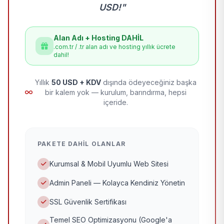
USD!"
Alan Adı + Hosting DAHİL
.com.tr / .tr alan adı ve hosting yıllık ücrete
dahil!
Yıllık
50 USD + KDV
dışında ödeyeceğiniz başka
bir kalem yok — kurulum, barındırma, hepsi
içeride.
PAKETE DAHIL OLANLAR
Kurumsal & Mobil Uyumlu Web Sitesi
Admin Paneli — Kolayca Kendiniz Yönetin
SSL Güvenlik Sertifikası
Temel SEO Optimizasyonu (Google'a