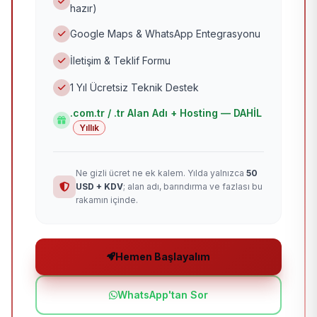
hazır)
Google Maps & WhatsApp Entegrasyonu
İletişim & Teklif Formu
1 Yıl Ücretsiz Teknik Destek
.com.tr / .tr Alan Adı + Hosting — DAHİL
Yıllık
Ne gizli ücret ne ek kalem. Yılda yalnızca
50
USD + KDV
; alan adı, barındırma ve fazlası bu
rakamın içinde.
Hemen Başlayalım
WhatsApp'tan Sor