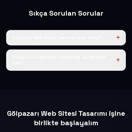
Sıkça Sorulan Sorular
Gölpazarı Web Sitesi Tasarımı fiyatı nedir?
Tek fiyat uygulanır: yıllık 50 USD + KDV. Bu bedele alan
adı, hosting, SSL ve temel SEO da dahildir.
Gölpazarı bölgesinde siteniz kaç günde hazır
olur?
İçerikleriniz elimize geçtikten sonra siteniz 1-3 iş günü
içerisinde yayına alınır.
Gölpazarı Web Sitesi Tasarımı işine
birlikte başlayalım