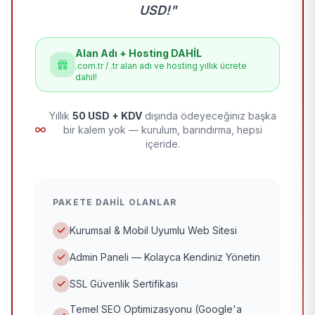
USD!"
Alan Adı + Hosting DAHİL
.com.tr / .tr alan adı ve hosting yıllık ücrete
dahil!
Yıllık
50 USD + KDV
dışında ödeyeceğiniz başka
bir kalem yok — kurulum, barındırma, hepsi
içeride.
PAKETE DAHIL OLANLAR
Kurumsal & Mobil Uyumlu Web Sitesi
Admin Paneli — Kolayca Kendiniz Yönetin
SSL Güvenlik Sertifikası
Temel SEO Optimizasyonu (Google'a