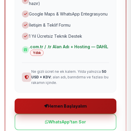
hazır)
Google Maps & WhatsApp Entegrasyonu
İletişim & Teklif Formu
1 Yıl Ücretsiz Teknik Destek
.com.tr / .tr Alan Adı + Hosting — DAHİL
Yıllık
Ne gizli ücret ne ek kalem. Yılda yalnızca
50
USD + KDV
; alan adı, barındırma ve fazlası bu
rakamın içinde.
Hemen Başlayalım
WhatsApp'tan Sor