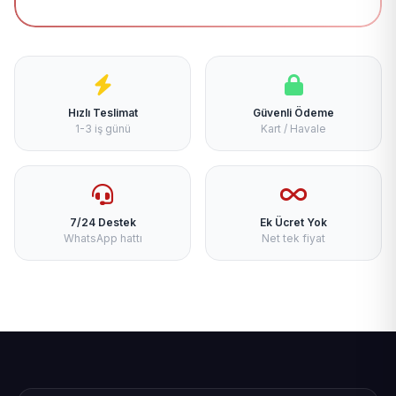
Hızlı Teslimat
Güvenli Ödeme
1-3 iş günü
Kart / Havale
7/24 Destek
Ek Ücret Yok
WhatsApp hattı
Net tek fiyat