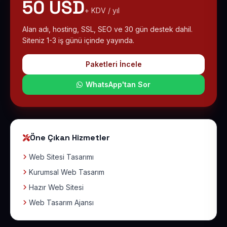
50 USD
+ KDV / yıl
Alan adı, hosting, SSL, SEO ve 30 gün destek dahil.
Siteniz 1-3 iş günü içinde yayında.
Paketleri İncele
WhatsApp'tan Sor
Öne Çıkan Hizmetler
Web Sitesi Tasarımı
Kurumsal Web Tasarım
Hazır Web Sitesi
Web Tasarım Ajansı