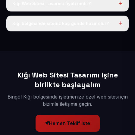
Kiğı Web Sitesi Tasarımı fiyatı nedir?
Tek fiyat uygulanır: yıllık 50 USD + KDV. Bu bedele alan
adı, hosting, SSL ve temel SEO da dahildir.
Kiğı bölgesinde siteniz kaç günde hazır olur?
İçerikleriniz elimize geçtikten sonra siteniz 1-3 iş günü
içerisinde yayına alınır.
Kiğı Web Sitesi Tasarımı işine
birlikte başlayalım
Bingöl Kiğı bölgesinde işletmenize özel web sitesi için
bizimle iletişime geçin.
Hemen Teklif İste