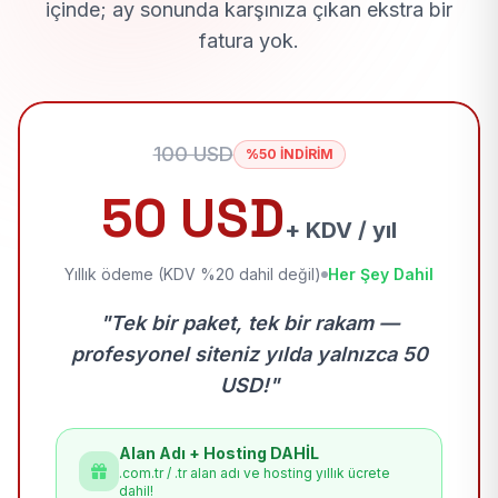
içinde; ay sonunda karşınıza çıkan ekstra bir
fatura yok.
100 USD
%50 İNDİRİM
50 USD
+ KDV / yıl
Yıllık ödeme (KDV %20 dahil değil)
Her Şey Dahil
"Tek bir paket, tek bir rakam —
profesyonel siteniz yılda yalnızca 50
USD!"
Alan Adı + Hosting DAHİL
.com.tr / .tr alan adı ve hosting yıllık ücrete
dahil!