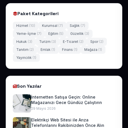
Paket Kategorileri
Hizmet
(10)
Kurumsal
(7)
Sağlık
(7)
Yeme-İçme
(7)
Eğitim
(5)
Güzellik
(3)
Hukuk
(3)
Turizm
(3)
E-Ticaret
(2)
Spor
(2)
Tanıtım
(2)
Emlak
(1)
Finans
(1)
Mağaza
(1)
Yayıncılık
(1)
Son Yazılar
İnternetten Satışa Geçin: Online
Mağazanızı Gece Gündüz Çalıştırın
29 Mayıs 2026
Elektrikçi Web Sitesi ile Arıza
Telefonlarını Rakibinizden Önce Alın