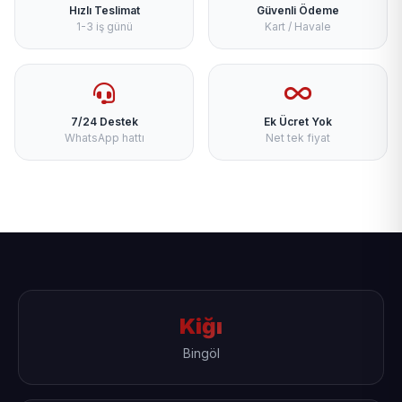
Hızlı Teslimat
Güvenli Ödeme
1-3 iş günü
Kart / Havale
7/24 Destek
Ek Ücret Yok
WhatsApp hattı
Net tek fiyat
Kiğı
Bingöl