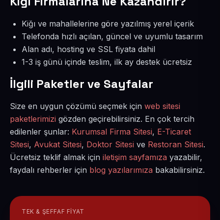
Kiğı Firmalarına Ne Kazandırır?
Kiğı ve mahallelerine göre yazılmış yerel içerik
Telefonda hızlı açılan, güncel ve uyumlu tasarım
Alan adı, hosting ve SSL fiyata dahil
1-3 iş günü içinde teslim, ilk ay destek ücretsiz
İlgili Paketler ve Sayfalar
Size en uygun çözümü seçmek için
web sitesi
paketlerimizi
gözden geçirebilirsiniz. En çok tercih
edilenler şunlar:
Kurumsal Firma Sitesi
,
E-Ticaret
Sitesi
,
Avukat Sitesi
,
Doktor Sitesi
ve
Restoran Sitesi
.
Ücretsiz teklif almak için
iletişim sayfamıza
yazabilir,
faydalı rehberler için
blog yazılarımıza
bakabilirsiniz.
TEK & ŞEFFAF FIYAT