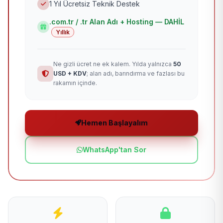
1 Yıl Ücretsiz Teknik Destek
.com.tr / .tr Alan Adı + Hosting — DAHİL
Yıllık
Ne gizli ücret ne ek kalem. Yılda yalnızca
50
USD + KDV
; alan adı, barındırma ve fazlası bu
rakamın içinde.
Hemen Başlayalım
WhatsApp'tan Sor