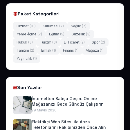
Paket Kategorileri
Hizmet
(10)
Kurumsal
(7)
Sağlık
(7)
Yeme-İçme
(7)
Eğitim
(5)
Güzellik
(3)
Hukuk
(3)
Turizm
(3)
E-Ticaret
(2)
Spor
(2)
Tanıtım
(2)
Emlak
(1)
Finans
(1)
Mağaza
(1)
Yayıncılık
(1)
Son Yazılar
İnternetten Satışa Geçin: Online
Mağazanızı Gece Gündüz Çalıştırın
29 Mayıs 2026
Elektrikçi Web Sitesi ile Arıza
Telefonlarını Rakibinizden Önce Alın