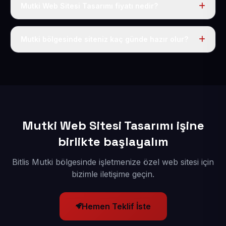
Mutki Web Sitesi Tasarımı fiyatı nedir?
Tek fiyat uygulanır: yıllık 50 USD + KDV. Bu bedele alan
adı, hosting, SSL ve temel SEO da dahildir.
Mutki bölgesinde siteniz kaç günde hazır olur?
İçerikleriniz elimize geçtikten sonra siteniz 1-3 iş günü
içerisinde yayına alınır.
Mutki Web Sitesi Tasarımı işine
birlikte başlayalım
Bitlis Mutki bölgesinde işletmenize özel web sitesi için
bizimle iletişime geçin.
Hemen Teklif İste