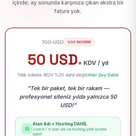
içinde; ay sonunda karşınıza çıkan ekstra bir
fatura yok.
100 USD
%50 İNDİRİM
50 USD
+ KDV / yıl
Yıllık ödeme (KDV %20 dahil değil)
Her Şey Dahil
"Tek bir paket, tek bir rakam —
profesyonel siteniz yılda yalnızca 50
USD!"
Alan Adı + Hosting DAHİL
.com.tr / .tr alan adı ve hosting yıllık ücrete
dahil!