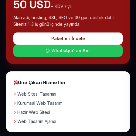
50 USD
+ KDV / yıl
Alan adı, hosting, SSL, SEO ve 30 gün destek dahil.
Siteniz 1-3 iş günü içinde yayında.
Paketleri İncele
WhatsApp'tan Sor
Öne Çıkan Hizmetler
Web Sitesi Tasarımı
Kurumsal Web Tasarım
Hazır Web Sitesi
Web Tasarım Ajansı