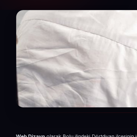
Web Dizayn
olarak Bolu ilindeki Dörtdivan ilçesinin