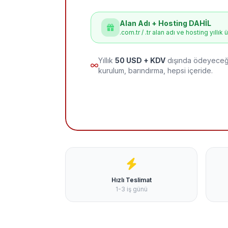
Alan Adı + Hosting DAHİL
.com.tr / .tr alan adı ve hosting yıllık 
Yıllık
50 USD + KDV
dışında ödeyeceği
kurulum, barındırma, hepsi içeride.
Hızlı Teslimat
1-3 iş günü