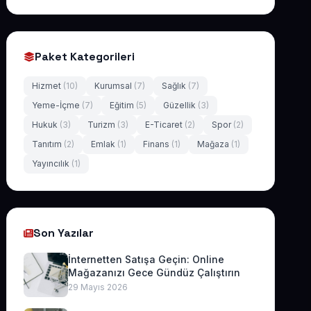
Paket Kategorileri
Hizmet
(10)
Kurumsal
(7)
Sağlık
(7)
Yeme-İçme
(7)
Eğitim
(5)
Güzellik
(3)
Hukuk
(3)
Turizm
(3)
E-Ticaret
(2)
Spor
(2)
Tanıtım
(2)
Emlak
(1)
Finans
(1)
Mağaza
(1)
Yayıncılık
(1)
Son Yazılar
İnternetten Satışa Geçin: Online
Mağazanızı Gece Gündüz Çalıştırın
29 Mayıs 2026