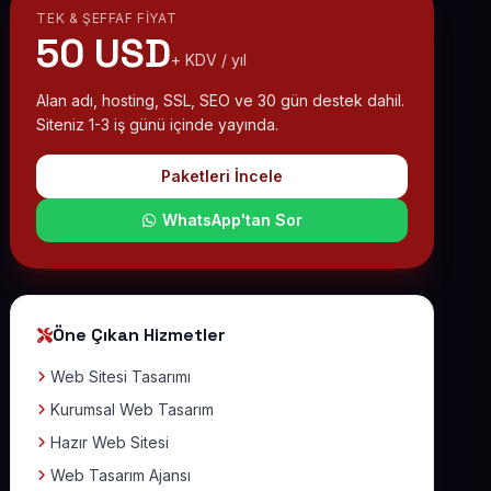
TEK & ŞEFFAF FIYAT
50 USD
+ KDV / yıl
Alan adı, hosting, SSL, SEO ve 30 gün destek dahil.
Siteniz 1-3 iş günü içinde yayında.
Paketleri İncele
WhatsApp'tan Sor
Öne Çıkan Hizmetler
Web Sitesi Tasarımı
Kurumsal Web Tasarım
Hazır Web Sitesi
Web Tasarım Ajansı