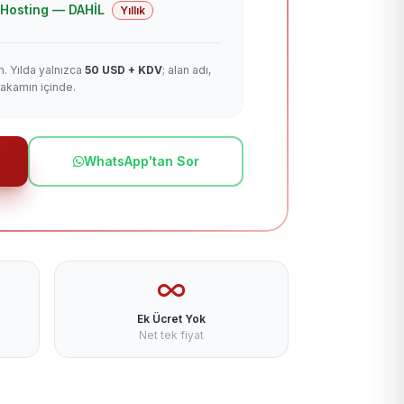
 + Hosting — DAHİL
Yıllık
m. Yılda yalnızca
50 USD + KDV
; alan adı,
rakamın içinde.
WhatsApp'tan Sor
Ek Ücret Yok
Net tek fiyat