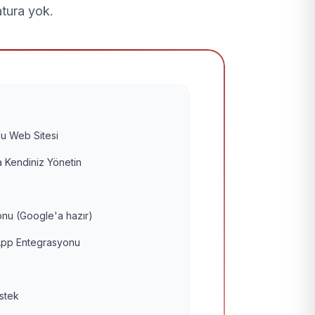
atura yok.
u Web Sitesi
 Kendiniz Yönetin
nu (Google'a hazır)
pp Entegrasyonu
estek