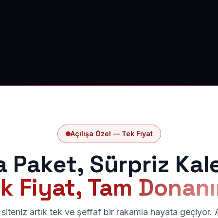
Açılışa Özel — Tek Fiyat
a Paket, Sürpriz Kal
k Fiyat, Tam Donan
siteniz artık tek ve şeffaf bir rakamla hayata geçiyor.