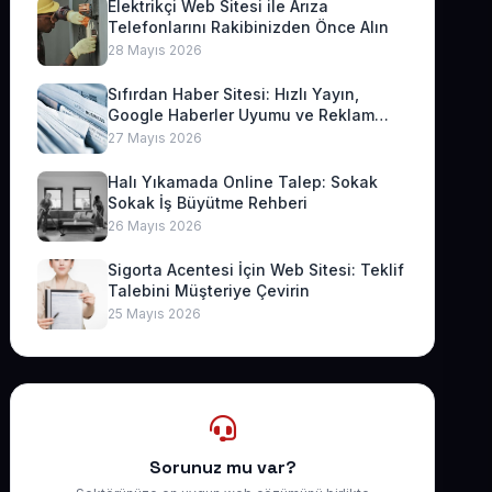
Elektrikçi Web Sitesi ile Arıza
Telefonlarını Rakibinizden Önce Alın
28 Mayıs 2026
Sıfırdan Haber Sitesi: Hızlı Yayın,
Google Haberler Uyumu ve Reklam
Geliri
27 Mayıs 2026
Halı Yıkamada Online Talep: Sokak
Sokak İş Büyütme Rehberi
26 Mayıs 2026
Sigorta Acentesi İçin Web Sitesi: Teklif
Talebini Müşteriye Çevirin
25 Mayıs 2026
Sorunuz mu var?