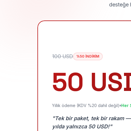
desteğe h
100 USD
%50 İNDİRİM
50 US
Yıllık ödeme (KDV %20 dahil değil)
Her 
"Tek bir paket, tek bir rakam —
yılda yalnızca 50 USD!"