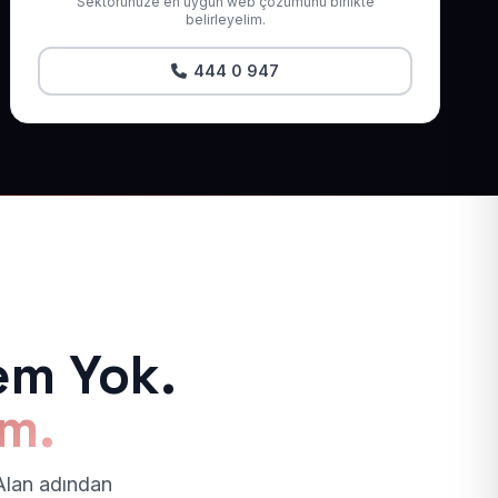
Sektörünüze en uygun web çözümünü birlikte
belirleyelim.
444 0 947
em Yok.
ım.
 Alan adından