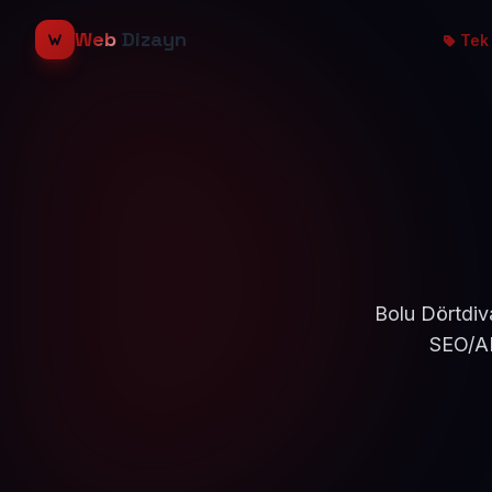
Web
Dizayn
Tek 
Bolu Dörtdiv
SEO/AE