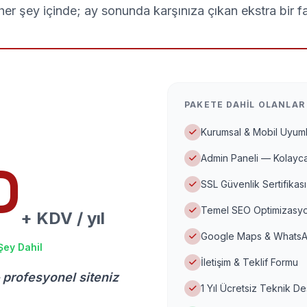
er şey içinde; ay sonunda karşınıza çıkan ekstra bir f
PAKETE DAHIL OLANLAR
Kurumsal & Mobil Uyuml
Admin Paneli — Kolayca
D
SSL Güvenlik Sertifikası
Temel SEO Optimizasyo
+ KDV / yıl
Google Maps & WhatsA
Şey Dahil
İletişim & Teklif Formu
 profesyonel siteniz
1 Yıl Ücretsiz Teknik D