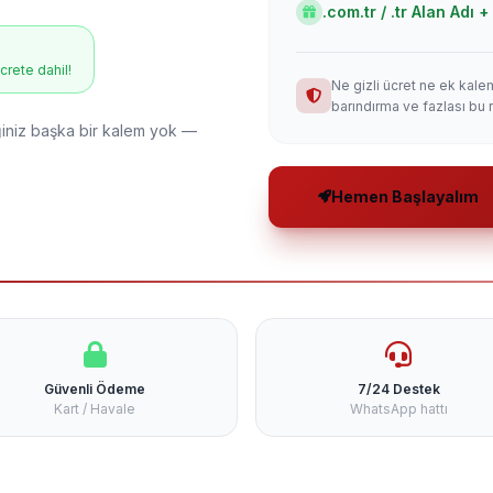
.com.tr / .tr Alan Adı
ücrete dahil!
Ne gizli ücret ne ek kale
barındırma ve fazlası bu 
niz başka bir kalem yok —
Hemen Başlayalım
Güvenli Ödeme
7/24 Destek
Kart / Havale
WhatsApp hattı