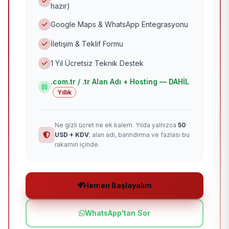
hazır)
Google Maps & WhatsApp Entegrasyonu
İletişim & Teklif Formu
1 Yıl Ücretsiz Teknik Destek
.com.tr / .tr Alan Adı + Hosting — DAHİL
Yıllık
Ne gizli ücret ne ek kalem. Yılda yalnızca
50
USD + KDV
; alan adı, barındırma ve fazlası bu
rakamın içinde.
Hemen Başlayalım
WhatsApp'tan Sor