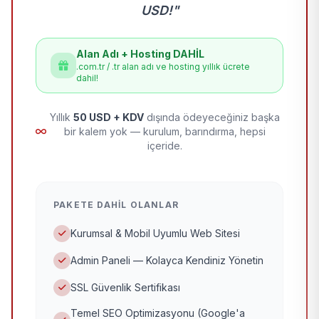
USD!"
Alan Adı + Hosting DAHİL
.com.tr / .tr alan adı ve hosting yıllık ücrete
dahil!
Yıllık
50 USD + KDV
dışında ödeyeceğiniz başka
bir kalem yok — kurulum, barındırma, hepsi
içeride.
PAKETE DAHIL OLANLAR
Kurumsal & Mobil Uyumlu Web Sitesi
Admin Paneli — Kolayca Kendiniz Yönetin
SSL Güvenlik Sertifikası
Temel SEO Optimizasyonu (Google'a