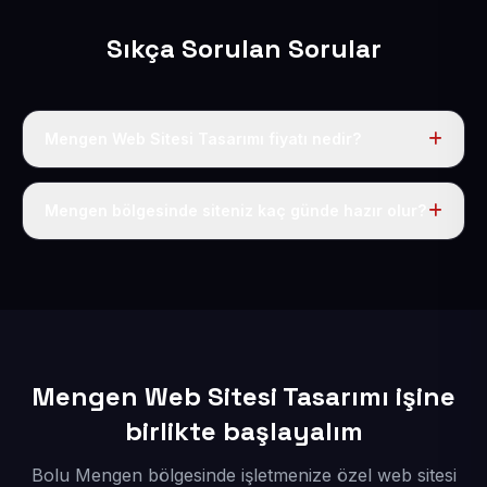
Sıkça Sorulan Sorular
Mengen Web Sitesi Tasarımı fiyatı nedir?
Tek fiyat uygulanır: yıllık 50 USD + KDV. Bu bedele alan
adı, hosting, SSL ve temel SEO da dahildir.
Mengen bölgesinde siteniz kaç günde hazır olur?
İçerikleriniz elimize geçtikten sonra siteniz 1-3 iş günü
içerisinde yayına alınır.
Mengen Web Sitesi Tasarımı işine
birlikte başlayalım
Bolu Mengen bölgesinde işletmenize özel web sitesi