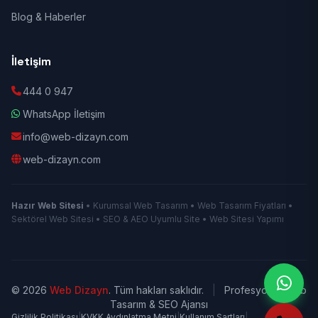
Blog & Haberler
İletişim
444 0 947
WhatsApp İletişim
info@web-dizayn.com
web-dizayn.com
Hazır Web Sitesi
• Kurumsal Web Tasarım • Web Tasarım Fiyatları •
Sektörel Web Sitesi • SEO & AEO Uyumlu Site • Web Sitesi Yapımı
© 2026
Web Dizayn
. Tüm hakları saklıdır.
|
Profesyonel Web
Tasarım & SEO Ajansı
Gizlilik Politikası
|
KVKK Aydınlatma Metni
|
Kullanım Şartları
|