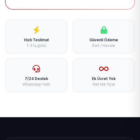
Hızlı Teslimat
Güvenli Ödeme
1-3 iş günü
Kart / Havale
7/24 Destek
Ek Ücret Yok
WhatsApp hattı
Net tek fiyat