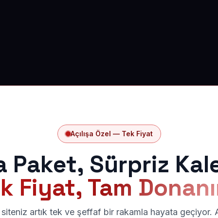
Açılışa Özel — Tek Fiyat
a Paket, Sürpriz Kal
k Fiyat, Tam Donan
siteniz artık tek ve şeffaf bir rakamla hayata geçiyor.