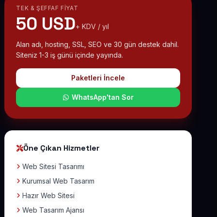
TEK & ŞEFFAF FIYAT
50 USD
+ KDV / yıl
Alan adı, hosting, SSL, SEO ve 30 gün destek dahil.
Siteniz 1-3 iş günü içinde yayında.
Paketleri İncele
WhatsApp'tan Sor
Öne Çıkan Hizmetler
Web Sitesi Tasarımı
Kurumsal Web Tasarım
Hazır Web Sitesi
Web Tasarım Ajansı