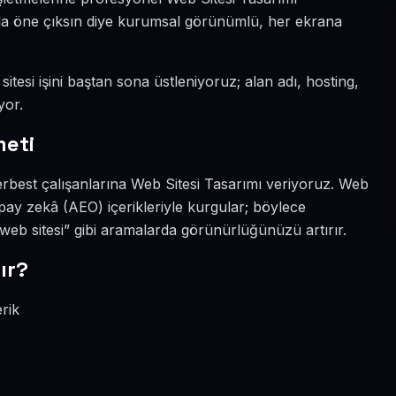
ada öne çıksın diye kurumsal görünümlü, her ekrana
tesi işini baştan sona üstleniyoruz; alan adı, hosting,
yor.
meti
rbest çalışanlarına Web Sitesi Tasarımı veriyoruz. Web
ay zekâ (AEO) içerikleriyle kurgular; böylece
b sitesi” gibi aramalarda görünürlüğünüzü artırır.
ır?
rik