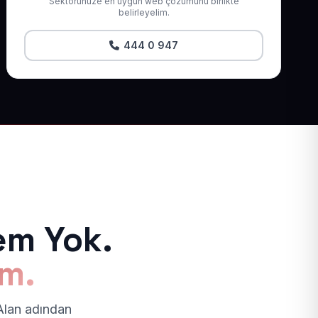
Sektörünüze en uygun web çözümünü birlikte
belirleyelim.
444 0 947
em Yok.
ım.
 Alan adından