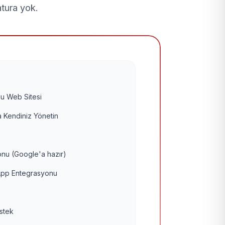
atura yok.
u Web Sitesi
 Kendiniz Yönetin
nu (Google'a hazır)
pp Entegrasyonu
estek