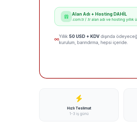
Alan Adı + Hosting DAHİL
.com.tr / .tr alan adı ve hosting yıllık 
Yıllık
50 USD + KDV
dışında ödeyeceği
kurulum, barındırma, hepsi içeride.
Hızlı Teslimat
1-3 iş günü