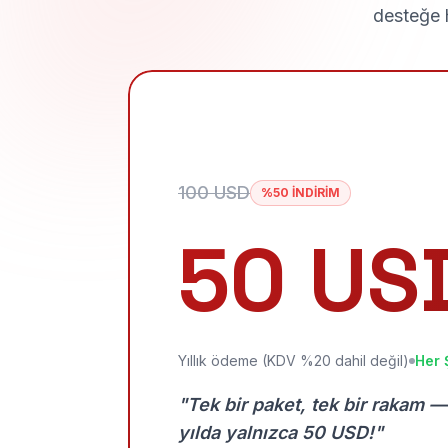
desteğe h
100 USD
%50 İNDİRİM
50 US
Yıllık ödeme (KDV %20 dahil değil)
Her 
"Tek bir paket, tek bir rakam —
yılda yalnızca 50 USD!"