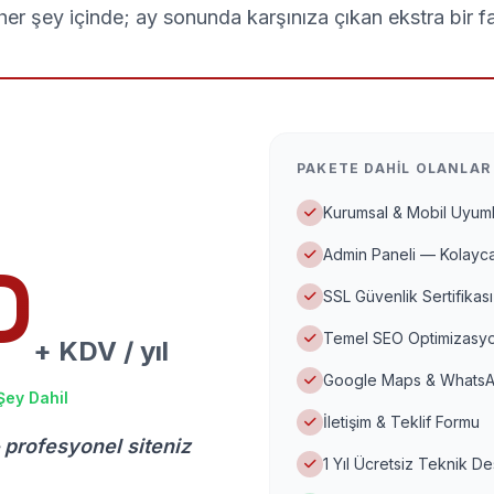
er şey içinde; ay sonunda karşınıza çıkan ekstra bir f
PAKETE DAHIL OLANLAR
Kurumsal & Mobil Uyuml
Admin Paneli — Kolayca
D
SSL Güvenlik Sertifikası
Temel SEO Optimizasyo
+ KDV / yıl
Google Maps & WhatsA
Şey Dahil
İletişim & Teklif Formu
 profesyonel siteniz
1 Yıl Ücretsiz Teknik D