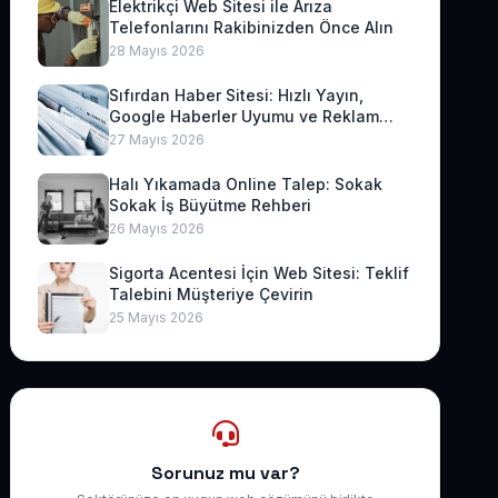
Elektrikçi Web Sitesi ile Arıza
Telefonlarını Rakibinizden Önce Alın
28 Mayıs 2026
Sıfırdan Haber Sitesi: Hızlı Yayın,
Google Haberler Uyumu ve Reklam
Geliri
27 Mayıs 2026
Halı Yıkamada Online Talep: Sokak
Sokak İş Büyütme Rehberi
26 Mayıs 2026
Sigorta Acentesi İçin Web Sitesi: Teklif
Talebini Müşteriye Çevirin
25 Mayıs 2026
Sorunuz mu var?