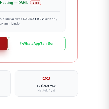
 + Hosting — DAHİL
Yıllık
m. Yılda yalnızca
50 USD + KDV
; alan adı,
rakamın içinde.
WhatsApp'tan Sor
Ek Ücret Yok
Net tek fiyat