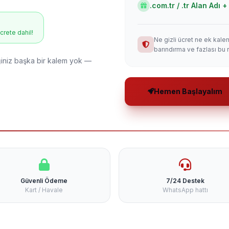
.com.tr / .tr Alan Adı
ücrete dahil!
Ne gizli ücret ne ek kale
barındırma ve fazlası bu 
niz başka bir kalem yok —
Hemen Başlayalım
Güvenli Ödeme
7/24 Destek
Kart / Havale
WhatsApp hattı