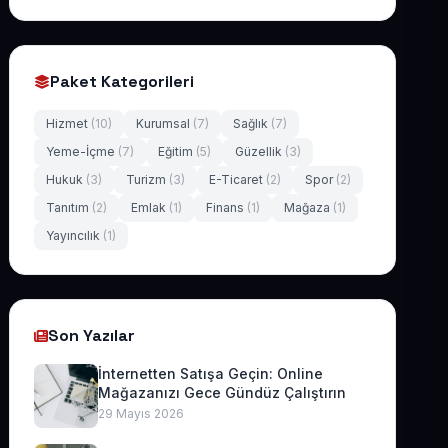
Paket Kategorileri
Hizmet
(10)
Kurumsal
(7)
Sağlık
(7)
Yeme-İçme
(7)
Eğitim
(5)
Güzellik
(3)
Hukuk
(3)
Turizm
(3)
E-Ticaret
(2)
Spor
(2)
Tanıtım
(2)
Emlak
(1)
Finans
(1)
Mağaza
(1)
Yayıncılık
(1)
Son Yazılar
İnternetten Satışa Geçin: Online
Mağazanızı Gece Gündüz Çalıştırın
29 Mayıs 2026