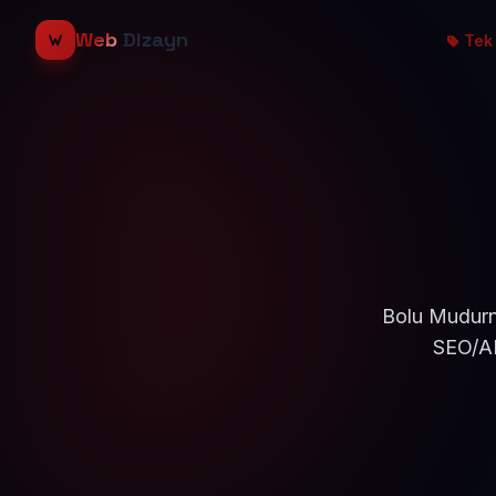
Web
Dizayn
Tek 
Bolu Mudurnu
SEO/AE