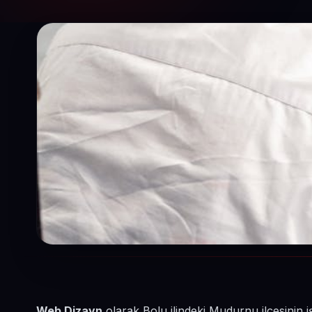
Web Dizayn
olarak Bolu ilindeki Mudurnu ilçesinin 