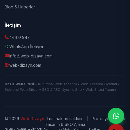
Blog & Haberler
İletişim
444 0 947
WhatsApp İletişim
info@web-dizayn.com
web-dizayn.com
Hazır Web Sitesi
• Kurumsal Web Tasarım • Web Tasarım Fiyatları •
Sektörel Web Sitesi • SEO & AEO Uyumlu Site • Web Sitesi Yapımı
© 2026
Web Dizayn
. Tüm hakları saklıdır.
|
Profesyonel Web
Tasarım & SEO Ajansı
Gizlilik Politikası
|
KVKK Aydınlatma Metni
|
Kullanım Şartları
|