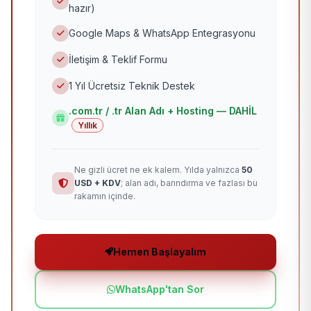
hazır)
Google Maps & WhatsApp Entegrasyonu
İletişim & Teklif Formu
1 Yıl Ücretsiz Teknik Destek
.com.tr / .tr Alan Adı + Hosting — DAHİL
Yıllık
Ne gizli ücret ne ek kalem. Yılda yalnızca
50
USD + KDV
; alan adı, barındırma ve fazlası bu
rakamın içinde.
Hemen Başlayalım
WhatsApp'tan Sor