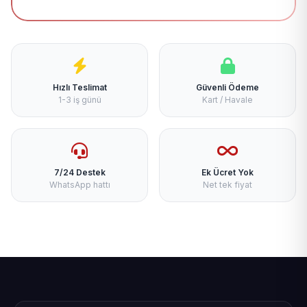
Hızlı Teslimat
Güvenli Ödeme
1-3 iş günü
Kart / Havale
7/24 Destek
Ek Ücret Yok
WhatsApp hattı
Net tek fiyat