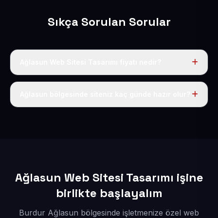
Sıkça Sorulan Sorular
Ağlasun Web Sitesi Tasarımı fiyatı nedir?
Tek fiyat uygulanır: yıllık 50 USD + KDV. Bu bedele alan
adı, hosting, SSL ve temel SEO da dahildir.
Ağlasun bölgesinde siteniz kaç günde hazır olur?
İçerikleriniz elimize geçtikten sonra siteniz 1-3 iş günü
içerisinde yayına alınır.
Ağlasun Web Sitesi Tasarımı işine
birlikte başlayalım
Burdur Ağlasun bölgesinde işletmenize özel web