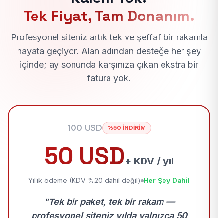
Tek Fiyat, Tam Donanım.
Profesyonel siteniz artık tek ve şeffaf bir rakamla
hayata geçiyor. Alan adından desteğe her şey
içinde; ay sonunda karşınıza çıkan ekstra bir
fatura yok.
100 USD
%50 İNDİRİM
50 USD
+ KDV / yıl
Yıllık ödeme (KDV %20 dahil değil)
Her Şey Dahil
"Tek bir paket, tek bir rakam —
profesyonel siteniz yılda yalnızca 50