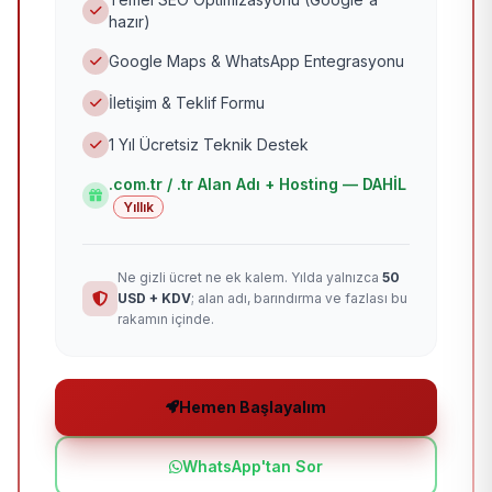
hazır)
Google Maps & WhatsApp Entegrasyonu
İletişim & Teklif Formu
1 Yıl Ücretsiz Teknik Destek
.com.tr / .tr Alan Adı + Hosting — DAHİL
Yıllık
Ne gizli ücret ne ek kalem. Yılda yalnızca
50
USD + KDV
; alan adı, barındırma ve fazlası bu
rakamın içinde.
Hemen Başlayalım
WhatsApp'tan Sor