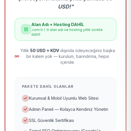
USD!"
Alan Adı + Hosting DAHİL
.com.tr / .tr alan adı ve hosting yıllık ücrete
dahil!
Yıllık
50 USD + KDV
dışında ödeyeceğiniz başka
bir kalem yok — kurulum, barındırma, hepsi
içeride.
PAKETE DAHIL OLANLAR
Kurumsal & Mobil Uyumlu Web Sitesi
Admin Paneli — Kolayca Kendiniz Yönetin
SSL Güvenlik Sertifikası
Temel SEO Optimizasyonu (Google'a