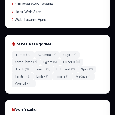
Kurumsal Web Tasarım
Hazır Web Sitesi
Web Tasarım Ajansı
Paket Kategorileri
Hizmet
(10)
Kurumsal
(7)
Sağlık
(7)
Yeme-İçme
(7)
Eğitim
(5)
Güzellik
(3)
Hukuk
(3)
Turizm
(3)
E-Ticaret
(2)
Spor
(2)
Tanıtım
(2)
Emlak
(1)
Finans
(1)
Mağaza
(1)
Yayıncılık
(1)
Son Yazılar