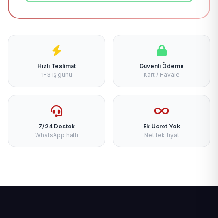
Hızlı Teslimat
Güvenli Ödeme
1-3 iş günü
Kart / Havale
7/24 Destek
Ek Ücret Yok
WhatsApp hattı
Net tek fiyat