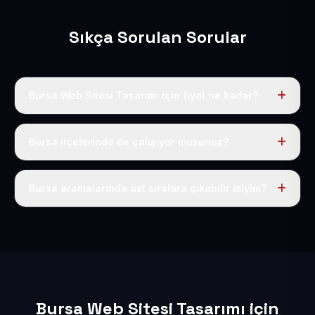
Sıkça Sorulan Sorular
Bursa Web Sitesi Tasarımı için fiyat ne kadar?
Bursa dahil Türkiye’nin her yerinde geçerli yıllık tek
fiyatımız 50 USD + KDV’dir. Alan adı, hosting, SSL ve
Bursa ilçelerinde de çalışıyor musunuz?
temel SEO bu fiyatın içindedir.
Elbette; Bursa iline bağlı bütün ilçelere uzaktan ve
eksiksiz şekilde hizmet sunuyoruz.
Bursa aramalarında üst sıralara çıkabilir miyim?
Sitenizi Bursa odaklı yerel SEO ve AEO içerikleriyle
kuruyoruz; böylece bölgesel aramalarda daha kolay
bulunur hale gelirsiniz.
Bursa Web Sitesi Tasarımı için