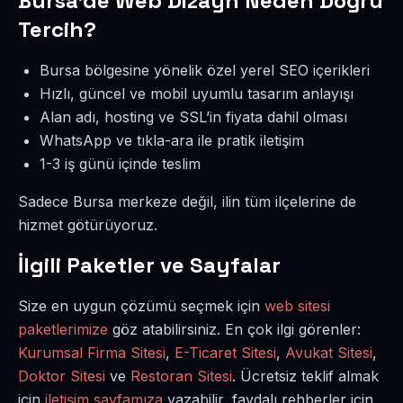
Bursa’de Web Dizayn Neden Doğru
Tercih?
Bursa bölgesine yönelik özel yerel SEO içerikleri
Hızlı, güncel ve mobil uyumlu tasarım anlayışı
Alan adı, hosting ve SSL’in fiyata dahil olması
WhatsApp ve tıkla-ara ile pratik iletişim
1-3 iş günü içinde teslim
Sadece Bursa merkeze değil, ilin tüm ilçelerine de
hizmet götürüyoruz.
İlgili Paketler ve Sayfalar
Size en uygun çözümü seçmek için
web sitesi
paketlerimize
göz atabilirsiniz. En çok ilgi görenler:
Kurumsal Firma Sitesi
,
E-Ticaret Sitesi
,
Avukat Sitesi
,
Doktor Sitesi
ve
Restoran Sitesi
. Ücretsiz teklif almak
için
iletişim sayfamıza
yazabilir, faydalı rehberler için