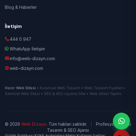
Blog & Haberler
İletişim
444 0 947
WhatsApp İletişim
info@web-dizayn.com
web-dizayn.com
Hazır Web Sitesi
• Kurumsal Web Tasarım • Web Tasarım Fiyatları •
Sektörel Web Sitesi • SEO & AEO Uyumlu Site • Web Sitesi Yapımı
© 2026
Web Dizayn
. Tüm hakları saklıdır.
|
Profesyonel Web
Tasarım & SEO Ajansı
Gizlilik Politikası
|
KVKK Aydınlatma Metni
|
Kullanım Şartları
|