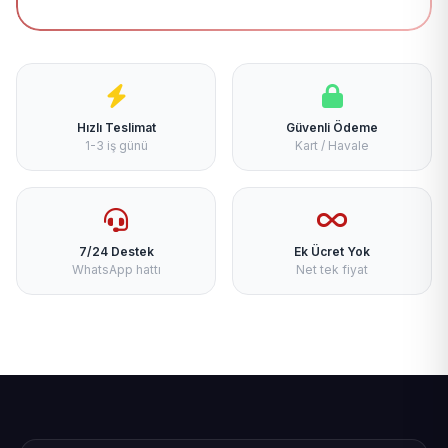
Hızlı Teslimat
Güvenli Ödeme
1-3 iş günü
Kart / Havale
7/24 Destek
Ek Ücret Yok
WhatsApp hattı
Net tek fiyat