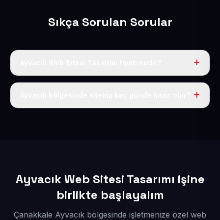
Sıkça Sorulan Sorular
Ayvacık Web Sitesi Tasarımı fiyatı nedir?
Tek fiyat uygulanır: yıllık 50 USD + KDV. Bu bedele alan
adı, hosting, SSL ve temel SEO da dahildir.
Ayvacık bölgesinde siteniz kaç günde hazır olur?
İçerikleriniz elimize geçtikten sonra siteniz 1-3 iş günü
içerisinde yayına alınır.
Ayvacık Web Sitesi Tasarımı işine
birlikte başlayalım
Çanakkale Ayvacık bölgesinde işletmenize özel web