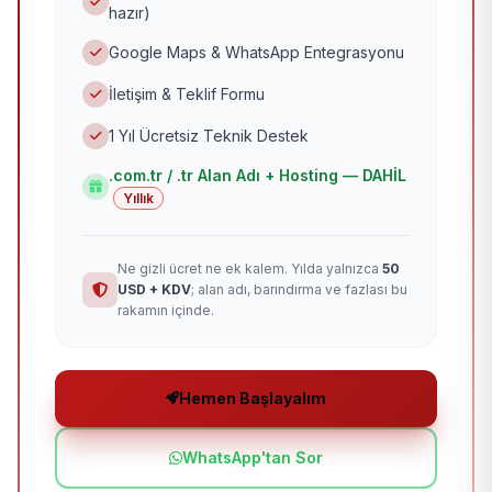
hazır)
Google Maps & WhatsApp Entegrasyonu
İletişim & Teklif Formu
1 Yıl Ücretsiz Teknik Destek
.com.tr / .tr Alan Adı + Hosting — DAHİL
Yıllık
Ne gizli ücret ne ek kalem. Yılda yalnızca
50
USD + KDV
; alan adı, barındırma ve fazlası bu
rakamın içinde.
Hemen Başlayalım
WhatsApp'tan Sor