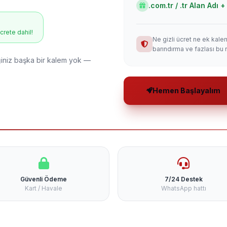
.com.tr / .tr Alan Adı
ücrete dahil!
Ne gizli ücret ne ek kale
barındırma ve fazlası bu 
niz başka bir kalem yok —
Hemen Başlayalım
Güvenli Ödeme
7/24 Destek
Kart / Havale
WhatsApp hattı