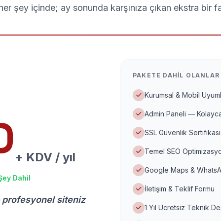
er şey içinde; ay sonunda karşınıza çıkan ekstra bir f
PAKETE DAHIL OLANLAR
Kurumsal & Mobil Uyuml
Admin Paneli — Kolayca
D
SSL Güvenlik Sertifikası
Temel SEO Optimizasyo
+ KDV / yıl
Google Maps & WhatsA
Şey Dahil
İletişim & Teklif Formu
 profesyonel siteniz
1 Yıl Ücretsiz Teknik D