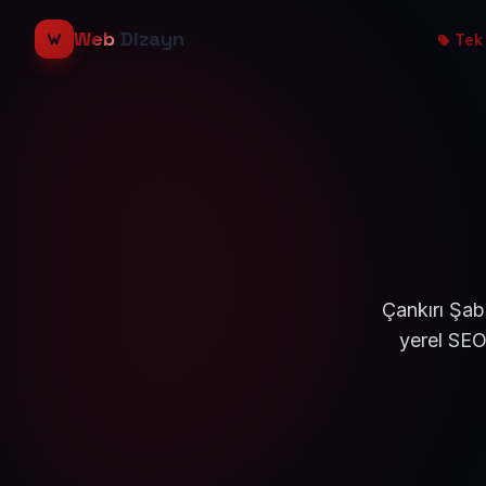
Web
Dizayn
Tek 
Çankırı Şab
yerel SEO