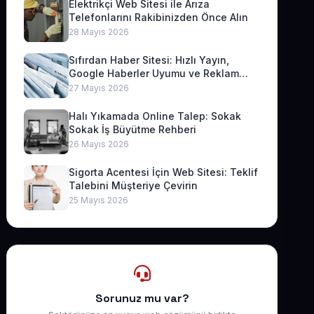
Elektrikçi Web Sitesi ile Arıza
Telefonlarını Rakibinizden Önce Alın
28 Mayıs 2026
Sıfırdan Haber Sitesi: Hızlı Yayın,
Google Haberler Uyumu ve Reklam
Geliri
27 Mayıs 2026
Halı Yıkamada Online Talep: Sokak
Sokak İş Büyütme Rehberi
26 Mayıs 2026
Sigorta Acentesi İçin Web Sitesi: Teklif
Talebini Müşteriye Çevirin
25 Mayıs 2026
Sorunuz mu var?