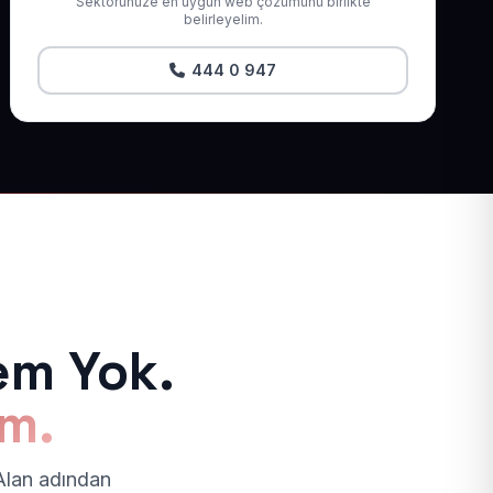
Sektörünüze en uygun web çözümünü birlikte
belirleyelim.
444 0 947
em Yok.
ım.
 Alan adından