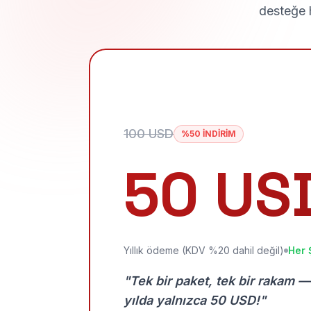
desteğe h
100 USD
%50 İNDİRİM
50 US
Yıllık ödeme (KDV %20 dahil değil)
Her 
"Tek bir paket, tek bir rakam —
yılda yalnızca 50 USD!"