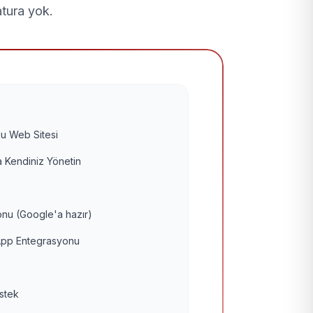
atura yok.
u Web Sitesi
 Kendiniz Yönetin
nu (Google'a hazır)
pp Entegrasyonu
estek