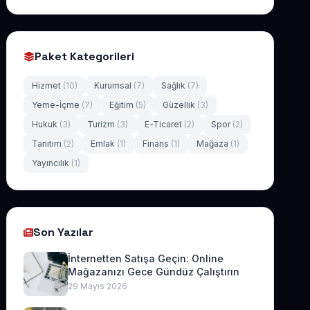
Paket Kategorileri
Hizmet
(10)
Kurumsal
(7)
Sağlık
(7)
Yeme-İçme
(7)
Eğitim
(5)
Güzellik
(3)
Hukuk
(3)
Turizm
(3)
E-Ticaret
(2)
Spor
(2)
Tanıtım
(2)
Emlak
(1)
Finans
(1)
Mağaza
(1)
Yayıncılık
(1)
Son Yazılar
İnternetten Satışa Geçin: Online
Mağazanızı Gece Gündüz Çalıştırın
29 Mayıs 2026