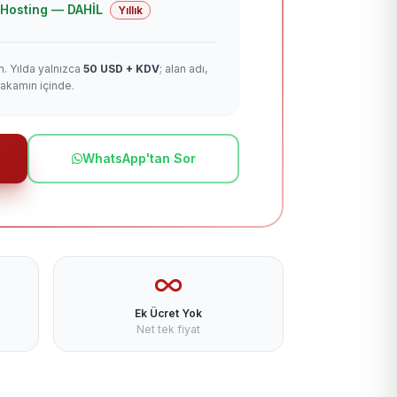
 + Hosting — DAHİL
Yıllık
m. Yılda yalnızca
50 USD + KDV
; alan adı,
rakamın içinde.
WhatsApp'tan Sor
Ek Ücret Yok
Net tek fiyat