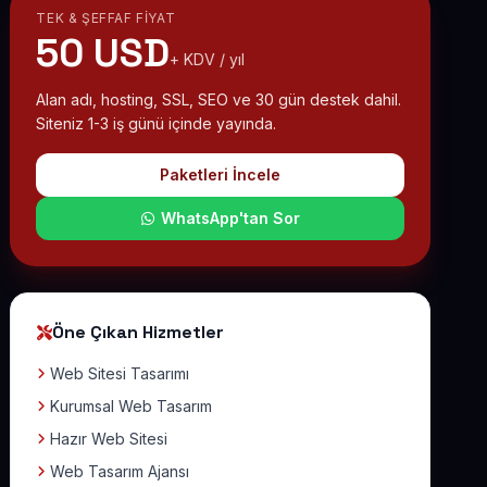
TEK & ŞEFFAF FIYAT
50 USD
+ KDV / yıl
Alan adı, hosting, SSL, SEO ve 30 gün destek dahil.
Siteniz 1-3 iş günü içinde yayında.
Paketleri İncele
WhatsApp'tan Sor
Öne Çıkan Hizmetler
Web Sitesi Tasarımı
Kurumsal Web Tasarım
Hazır Web Sitesi
Web Tasarım Ajansı