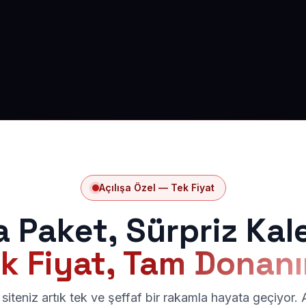
Açılışa Özel — Tek Fiyat
a Paket, Sürpriz Kal
k Fiyat, Tam Donan
siteniz artık tek ve şeffaf bir rakamla hayata geçiyor.