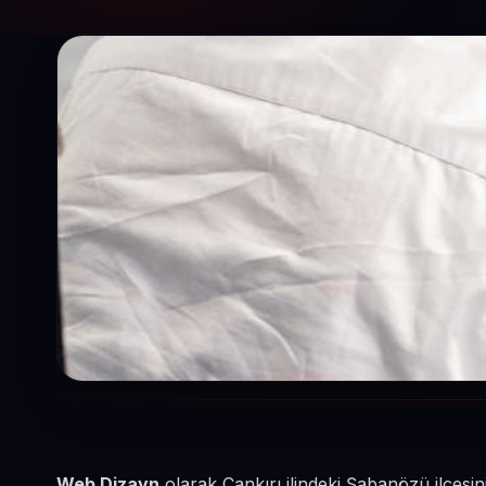
Web Dizayn
olarak Çankırı ilindeki Şabanözü ilçesin