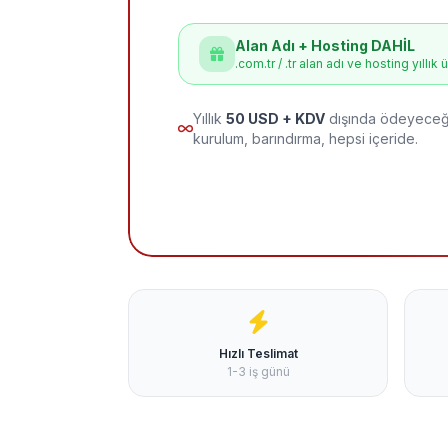
Alan Adı + Hosting DAHİL
.com.tr / .tr alan adı ve hosting yıllık 
Yıllık
50 USD + KDV
dışında ödeyeceği
kurulum, barındırma, hepsi içeride.
Hızlı Teslimat
1-3 iş günü