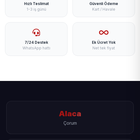
Hızlı Teslimat
Güvenli Ödeme
1-3 iş günü
Kart / Havale
7/24 Destek
Ek Ücret Yok
WhatsApp hattı
Net tek fiyat
Alaca
Çorum