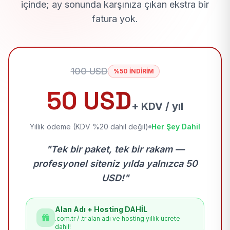
içinde; ay sonunda karşınıza çıkan ekstra bir
fatura yok.
100 USD
%50 İNDİRİM
50 USD
+ KDV / yıl
Yıllık ödeme (KDV %20 dahil değil)
Her Şey Dahil
"Tek bir paket, tek bir rakam —
profesyonel siteniz yılda yalnızca 50
USD!"
Alan Adı + Hosting DAHİL
.com.tr / .tr alan adı ve hosting yıllık ücrete
dahil!