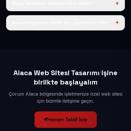
Alaca Web Sitesi Tasarımı fiyatı nedir?
Tek fiyat uygulanır: yıllık 50 USD + KDV. Bu bedele alan
adı, hosting, SSL ve temel SEO da dahildir.
Alaca bölgesinde siteniz kaç günde hazır olur?
İçerikleriniz elimize geçtikten sonra siteniz 1-3 iş günü
içerisinde yayına alınır.
Alaca Web Sitesi Tasarımı işine
birlikte başlayalım
Çorum Alaca bölgesinde işletmenize özel web sitesi
için bizimle iletişime geçin.
Hemen Teklif İste