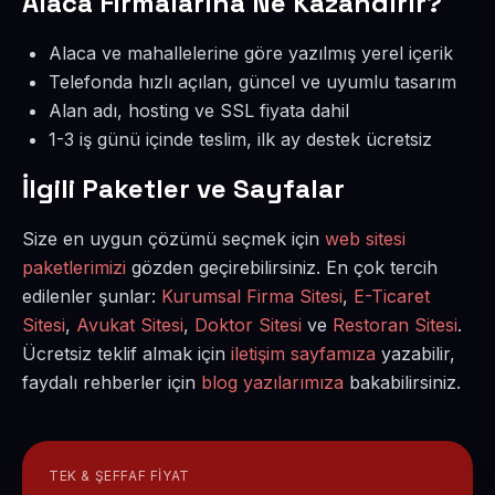
Alaca Firmalarına Ne Kazandırır?
Alaca ve mahallelerine göre yazılmış yerel içerik
Telefonda hızlı açılan, güncel ve uyumlu tasarım
Alan adı, hosting ve SSL fiyata dahil
1-3 iş günü içinde teslim, ilk ay destek ücretsiz
İlgili Paketler ve Sayfalar
Size en uygun çözümü seçmek için
web sitesi
paketlerimizi
gözden geçirebilirsiniz. En çok tercih
edilenler şunlar:
Kurumsal Firma Sitesi
,
E-Ticaret
Sitesi
,
Avukat Sitesi
,
Doktor Sitesi
ve
Restoran Sitesi
.
Ücretsiz teklif almak için
iletişim sayfamıza
yazabilir,
faydalı rehberler için
blog yazılarımıza
bakabilirsiniz.
TEK & ŞEFFAF FIYAT