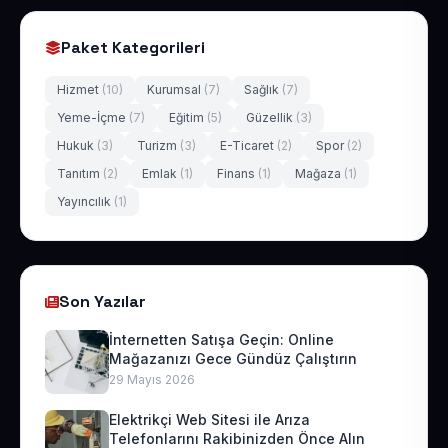
Paket Kategorileri
Hizmet
(10)
Kurumsal
(7)
Sağlık
(7)
Yeme-İçme
(7)
Eğitim
(5)
Güzellik
(3)
Hukuk
(3)
Turizm
(3)
E-Ticaret
(2)
Spor
(2)
Tanıtım
(2)
Emlak
(1)
Finans
(1)
Mağaza
(1)
Yayıncılık
(1)
Son Yazılar
İnternetten Satışa Geçin: Online
Mağazanızı Gece Gündüz Çalıştırın
29 Mayıs 2026
Elektrikçi Web Sitesi ile Arıza
Telefonlarını Rakibinizden Önce Alın