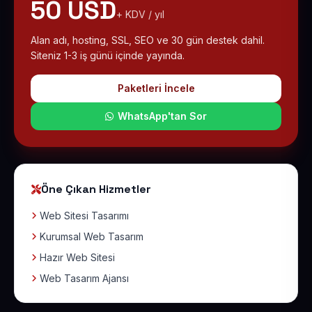
50 USD
+ KDV / yıl
Alan adı, hosting, SSL, SEO ve 30 gün destek dahil.
Siteniz 1-3 iş günü içinde yayında.
Paketleri İncele
WhatsApp'tan Sor
Öne Çıkan Hizmetler
Web Sitesi Tasarımı
Kurumsal Web Tasarım
Hazır Web Sitesi
Web Tasarım Ajansı