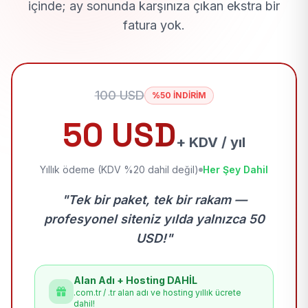
içinde; ay sonunda karşınıza çıkan ekstra bir
fatura yok.
100 USD
%50 İNDİRİM
50 USD
+ KDV / yıl
Yıllık ödeme (KDV %20 dahil değil)
Her Şey Dahil
"Tek bir paket, tek bir rakam —
profesyonel siteniz yılda yalnızca 50
USD!"
Alan Adı + Hosting DAHİL
.com.tr / .tr alan adı ve hosting yıllık ücrete
dahil!