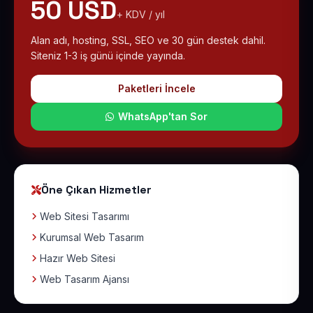
50 USD
+ KDV / yıl
Alan adı, hosting, SSL, SEO ve 30 gün destek dahil.
Siteniz 1-3 iş günü içinde yayında.
Paketleri İncele
WhatsApp'tan Sor
Öne Çıkan Hizmetler
Web Sitesi Tasarımı
Kurumsal Web Tasarım
Hazır Web Sitesi
Web Tasarım Ajansı