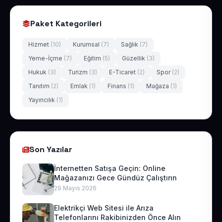
Paket Kategorileri
Hizmet
(10)
Kurumsal
(7)
Sağlık
(7)
Yeme-İçme
(7)
Eğitim
(5)
Güzellik
(3)
Hukuk
(3)
Turizm
(3)
E-Ticaret
(2)
Spor
(2)
Tanıtım
(2)
Emlak
(1)
Finans
(1)
Mağaza
(1)
Yayıncılık
(1)
Son Yazılar
İnternetten Satışa Geçin: Online
Mağazanızı Gece Gündüz Çalıştırın
29 Mayıs 2026
Elektrikçi Web Sitesi ile Arıza
Telefonlarını Rakibinizden Önce Alın