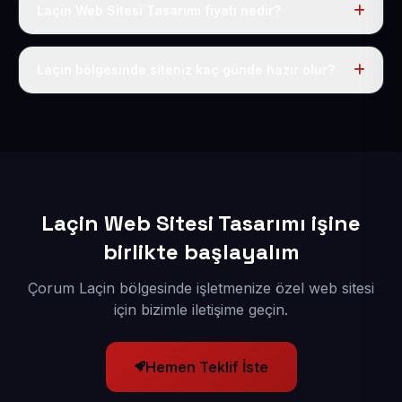
Laçin Web Sitesi Tasarımı fiyatı nedir?
Tek fiyat uygulanır: yıllık 50 USD + KDV. Bu bedele alan
adı, hosting, SSL ve temel SEO da dahildir.
Laçin bölgesinde siteniz kaç günde hazır olur?
İçerikleriniz elimize geçtikten sonra siteniz 1-3 iş günü
içerisinde yayına alınır.
Laçin Web Sitesi Tasarımı işine
birlikte başlayalım
Çorum Laçin bölgesinde işletmenize özel web sitesi
için bizimle iletişime geçin.
Hemen Teklif İste