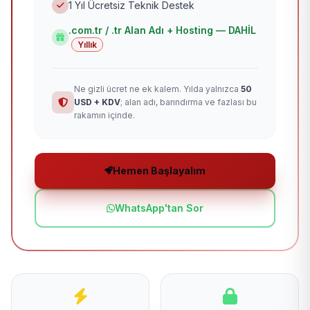
1 Yıl Ücretsiz Teknik Destek
.com.tr / .tr Alan Adı + Hosting — DAHİL
Yıllık
Ne gizli ücret ne ek kalem. Yılda yalnızca
50
USD + KDV
; alan adı, barındırma ve fazlası bu
rakamın içinde.
Hemen Başlayalım
WhatsApp'tan Sor