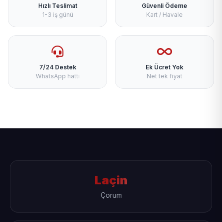
Hızlı Teslimat
Güvenli Ödeme
1-3 iş günü
Kart / Havale
7/24 Destek
Ek Ücret Yok
WhatsApp hattı
Net tek fiyat
Laçin
Çorum