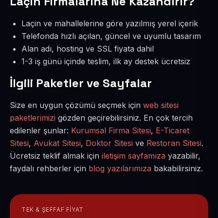
Laçin Firmalarına Ne Kazandırır?
Laçin ve mahallelerine göre yazılmış yerel içerik
Telefonda hızlı açılan, güncel ve uyumlu tasarım
Alan adı, hosting ve SSL fiyata dahil
1-3 iş günü içinde teslim, ilk ay destek ücretsiz
İlgili Paketler ve Sayfalar
Size en uygun çözümü seçmek için
web sitesi
paketlerimizi
gözden geçirebilirsiniz. En çok tercih
edilenler şunlar:
Kurumsal Firma Sitesi
,
E-Ticaret
Sitesi
,
Avukat Sitesi
,
Doktor Sitesi
ve
Restoran Sitesi
.
Ücretsiz teklif almak için
iletişim sayfamıza
yazabilir,
faydalı rehberler için
blog yazılarımıza
bakabilirsiniz.
TEK & ŞEFFAF FIYAT