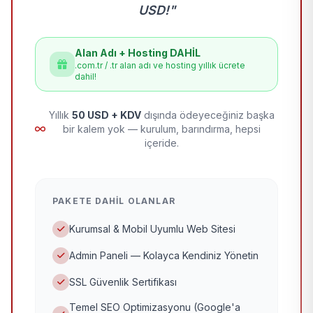
USD!"
Alan Adı + Hosting DAHİL
.com.tr / .tr alan adı ve hosting yıllık ücrete
dahil!
Yıllık
50 USD + KDV
dışında ödeyeceğiniz başka
bir kalem yok — kurulum, barındırma, hepsi
içeride.
PAKETE DAHIL OLANLAR
Kurumsal & Mobil Uyumlu Web Sitesi
Admin Paneli — Kolayca Kendiniz Yönetin
SSL Güvenlik Sertifikası
Temel SEO Optimizasyonu (Google'a