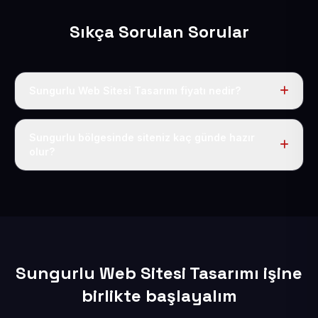
Sıkça Sorulan Sorular
Sungurlu Web Sitesi Tasarımı fiyatı nedir?
Tek fiyat uygulanır: yıllık 50 USD + KDV. Bu bedele alan
adı, hosting, SSL ve temel SEO da dahildir.
Sungurlu bölgesinde siteniz kaç günde hazır
olur?
İçerikleriniz elimize geçtikten sonra siteniz 1-3 iş günü
içerisinde yayına alınır.
Sungurlu Web Sitesi Tasarımı işine
birlikte başlayalım