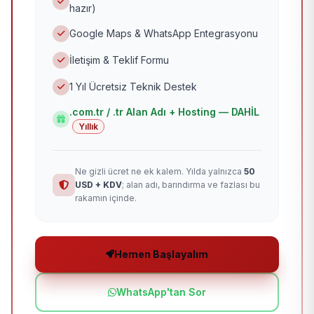
hazır)
Google Maps & WhatsApp Entegrasyonu
İletişim & Teklif Formu
1 Yıl Ücretsiz Teknik Destek
.com.tr / .tr Alan Adı + Hosting — DAHİL
Yıllık
Ne gizli ücret ne ek kalem. Yılda yalnızca
50
USD + KDV
; alan adı, barındırma ve fazlası bu
rakamın içinde.
Hemen Başlayalım
WhatsApp'tan Sor