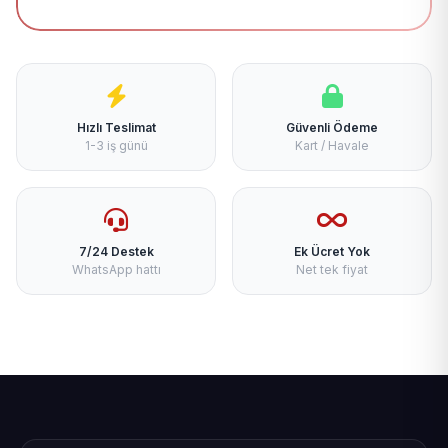
Hızlı Teslimat
Güvenli Ödeme
1-3 iş günü
Kart / Havale
7/24 Destek
Ek Ücret Yok
WhatsApp hattı
Net tek fiyat