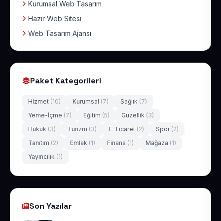
Kurumsal Web Tasarım
Hazır Web Sitesi
Web Tasarım Ajansı
Paket Kategorileri
Hizmet
(10)
Kurumsal
(7)
Sağlık
(7)
Yeme-İçme
(7)
Eğitim
(5)
Güzellik
(3)
Hukuk
(3)
Turizm
(3)
E-Ticaret
(2)
Spor
(2)
Tanıtım
(2)
Emlak
(1)
Finans
(1)
Mağaza
(1)
Yayıncılık
(1)
Son Yazılar