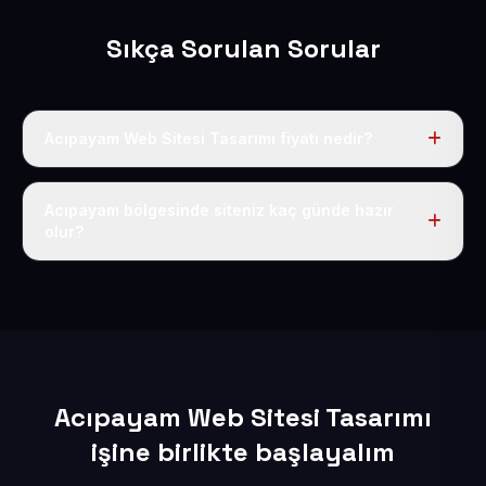
Sıkça Sorulan Sorular
Acıpayam Web Sitesi Tasarımı fiyatı nedir?
Tek fiyat uygulanır: yıllık 50 USD + KDV. Bu bedele alan
adı, hosting, SSL ve temel SEO da dahildir.
Acıpayam bölgesinde siteniz kaç günde hazır
olur?
İçerikleriniz elimize geçtikten sonra siteniz 1-3 iş günü
içerisinde yayına alınır.
Acıpayam Web Sitesi Tasarımı
işine birlikte başlayalım