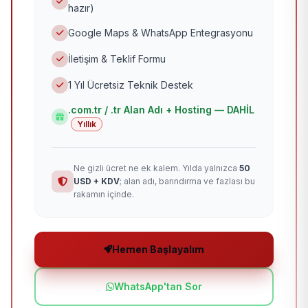
hazır)
Google Maps & WhatsApp Entegrasyonu
İletişim & Teklif Formu
1 Yıl Ücretsiz Teknik Destek
.com.tr / .tr Alan Adı + Hosting — DAHİL
Yıllık
Ne gizli ücret ne ek kalem. Yılda yalnızca
50
USD + KDV
; alan adı, barındırma ve fazlası bu
rakamın içinde.
Hemen Başlayalım
WhatsApp'tan Sor