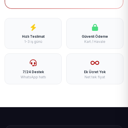
Hızlı Teslimat
Güvenli Ödeme
1-3 iş günü
Kart / Havale
7/24 Destek
Ek Ücret Yok
WhatsApp hattı
Net tek fiyat