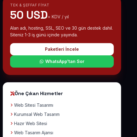
TEK & ŞEFFAF FIYAT
50 USD
+ KDV / yıl
Alan adı, hosting, SSL, SEO ve 30 gün destek dahil.
Siteniz 1-3 iş günü içinde yayında.
Paketleri İncele
WhatsApp'tan Sor
Öne Çıkan Hizmetler
Web Sitesi Tasarımı
Kurumsal Web Tasarım
Hazır Web Sitesi
Web Tasarım Ajansı