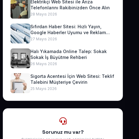
Elektrikçi Web Sitesi ile Arıza
Telefonlarını Rakibinizden Önce Alın
28 Mayıs 2026
Sıfırdan Haber Sitesi: Hızlı Yayın,
Google Haberler Uyumu ve Reklam
Geliri
27 Mayıs 2026
Halı Yıkamada Online Talep: Sokak
Sokak İş Büyütme Rehberi
26 Mayıs 2026
Sigorta Acentesi İçin Web Sitesi: Teklif
Talebini Müşteriye Çevirin
25 Mayıs 2026
Sorunuz mu var?