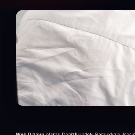
Web Dizayn
olarak Denizli ilindeki Pamukkale ilçesi