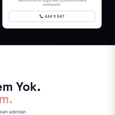
Sektörünüze en uygun web çözümünü birlikte
belirleyelim.
444 0 947
em Yok.
ım.
 Alan adından