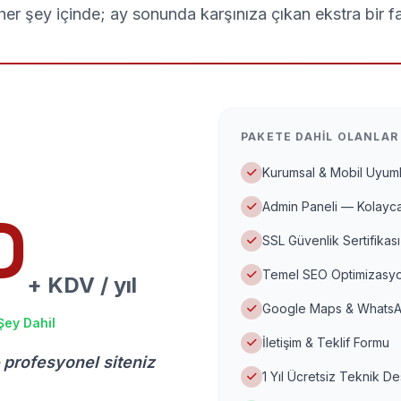
er şey içinde; ay sonunda karşınıza çıkan ekstra bir f
PAKETE DAHIL OLANLAR
Kurumsal & Mobil Uyuml
Admin Paneli — Kolayca
D
SSL Güvenlik Sertifikası
Temel SEO Optimizasyo
+ KDV / yıl
Google Maps & WhatsA
Şey Dahil
İletişim & Teklif Formu
 profesyonel siteniz
1 Yıl Ücretsiz Teknik D