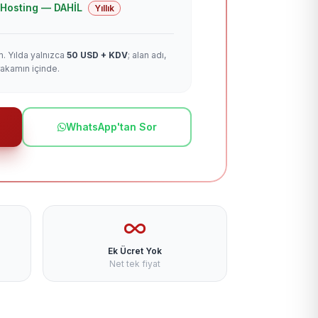
 + Hosting — DAHİL
Yıllık
m. Yılda yalnızca
50 USD + KDV
; alan adı,
rakamın içinde.
WhatsApp'tan Sor
Ek Ücret Yok
Net tek fiyat