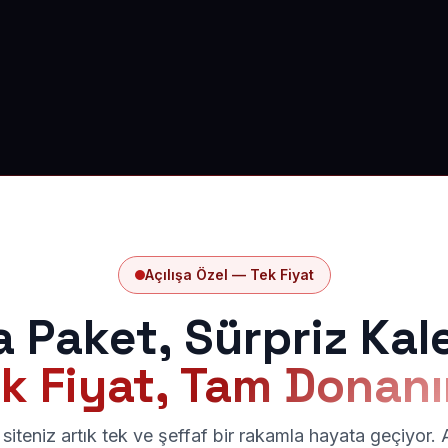
Açılışa Özel — Tek Fiyat
a Paket, Sürpriz Kal
k Fiyat, Tam Donan
siteniz artık tek ve şeffaf bir rakamla hayata geçiyor.