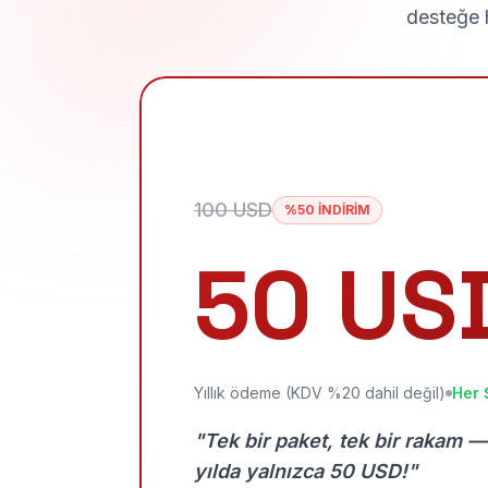
desteğe h
100 USD
%50 İNDİRİM
50 US
Yıllık ödeme (KDV %20 dahil değil)
Her 
"Tek bir paket, tek bir rakam —
yılda yalnızca 50 USD!"