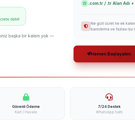
.com.tr / .tr Alan Adı
ücrete dahil!
Ne gizli ücret ne ek kale
barındırma ve fazlası bu 
niz başka bir kalem yok —
Hemen Başlayalım
Güvenli Ödeme
7/24 Destek
Kart / Havale
WhatsApp hattı