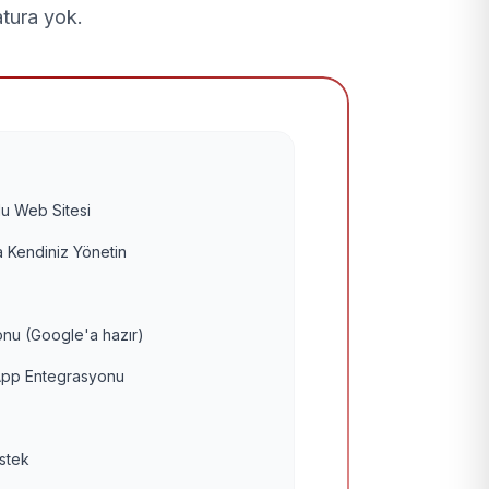
atura yok.
u Web Sitesi
 Kendiniz Yönetin
nu (Google'a hazır)
pp Entegrasyonu
estek