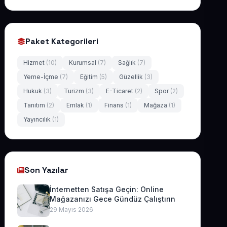
Paket Kategorileri
Hizmet
(10)
Kurumsal
(7)
Sağlık
(7)
Yeme-İçme
(7)
Eğitim
(5)
Güzellik
(3)
Hukuk
(3)
Turizm
(3)
E-Ticaret
(2)
Spor
(2)
Tanıtım
(2)
Emlak
(1)
Finans
(1)
Mağaza
(1)
Yayıncılık
(1)
Son Yazılar
İnternetten Satışa Geçin: Online
Mağazanızı Gece Gündüz Çalıştırın
29 Mayıs 2026