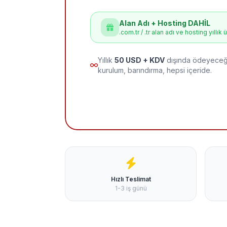
Alan Adı + Hosting DAHİL
.com.tr / .tr alan adı ve hosting yıllık 
Yıllık
50 USD + KDV
dışında ödeyeceği
kurulum, barındırma, hepsi içeride.
Hızlı Teslimat
1-3 iş günü