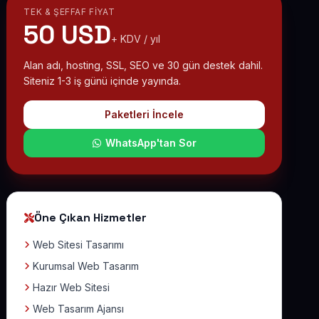
TEK & ŞEFFAF FIYAT
50 USD
+ KDV / yıl
Alan adı, hosting, SSL, SEO ve 30 gün destek dahil.
Siteniz 1-3 iş günü içinde yayında.
Paketleri İncele
WhatsApp'tan Sor
Öne Çıkan Hizmetler
Web Sitesi Tasarımı
Kurumsal Web Tasarım
Hazır Web Sitesi
Web Tasarım Ajansı