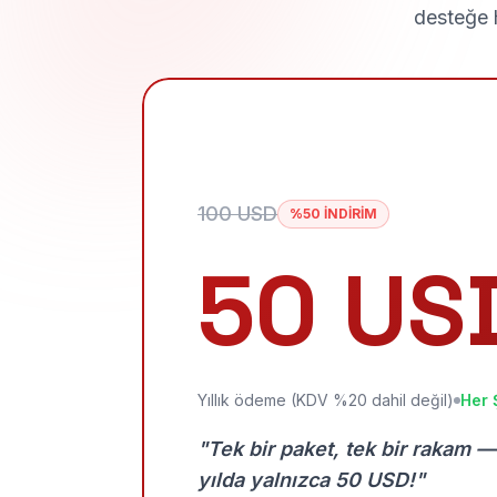
desteğe h
100 USD
%50 İNDİRİM
50 US
Yıllık ödeme (KDV %20 dahil değil)
Her 
"Tek bir paket, tek bir rakam —
yılda yalnızca 50 USD!"