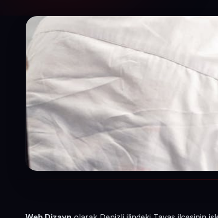
Web Dizayn
olarak Denizli ilindeki Tavas ilçesinin 