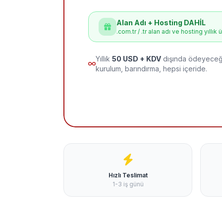
Alan Adı + Hosting DAHİL
.com.tr / .tr alan adı ve hosting yıllık 
Yıllık
50 USD + KDV
dışında ödeyeceği
kurulum, barındırma, hepsi içeride.
Hızlı Teslimat
1-3 iş günü