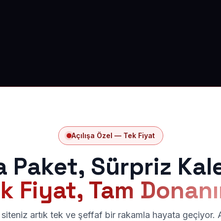
Açılışa Özel — Tek Fiyat
a Paket, Sürpriz Kal
k Fiyat, Tam Donan
siteniz artık tek ve şeffaf bir rakamla hayata geçiyor.