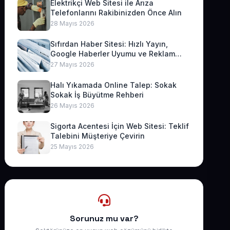
Elektrikçi Web Sitesi ile Arıza
Telefonlarını Rakibinizden Önce Alın
28 Mayıs 2026
Sıfırdan Haber Sitesi: Hızlı Yayın,
Google Haberler Uyumu ve Reklam
Geliri
27 Mayıs 2026
Halı Yıkamada Online Talep: Sokak
Sokak İş Büyütme Rehberi
26 Mayıs 2026
Sigorta Acentesi İçin Web Sitesi: Teklif
Talebini Müşteriye Çevirin
25 Mayıs 2026
Sorunuz mu var?