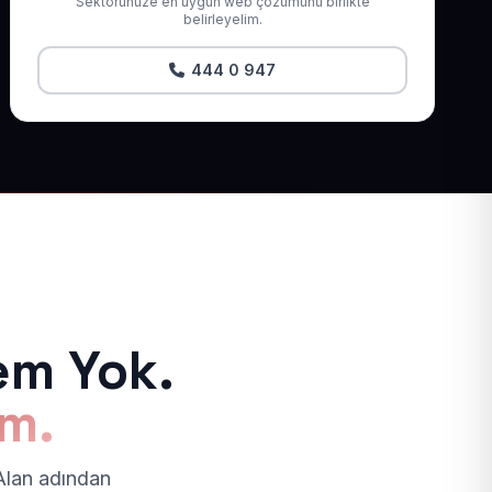
Sektörünüze en uygun web çözümünü birlikte
belirleyelim.
444 0 947
em Yok.
ım.
 Alan adından