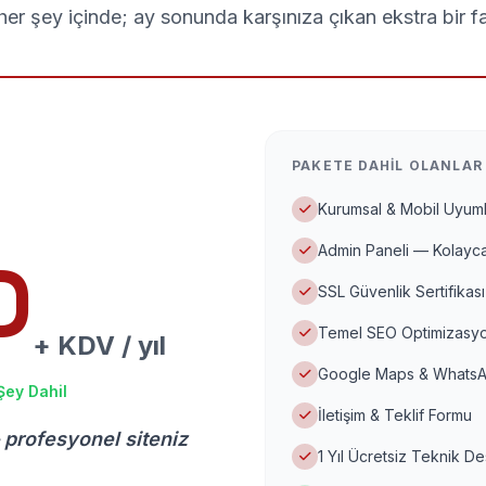
er şey içinde; ay sonunda karşınıza çıkan ekstra bir f
PAKETE DAHIL OLANLAR
Kurumsal & Mobil Uyuml
Admin Paneli — Kolayca
D
SSL Güvenlik Sertifikası
Temel SEO Optimizasyo
+ KDV / yıl
Google Maps & WhatsA
Şey Dahil
İletişim & Teklif Formu
 profesyonel siteniz
1 Yıl Ücretsiz Teknik D