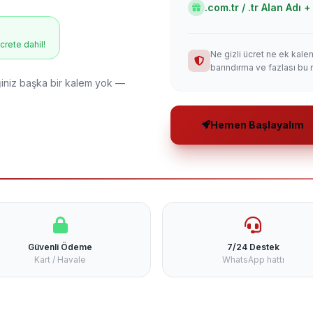
.com.tr / .tr Alan Adı
ücrete dahil!
Ne gizli ücret ne ek kale
barındırma ve fazlası bu 
niz başka bir kalem yok —
Hemen Başlayalım
Güvenli Ödeme
7/24 Destek
Kart / Havale
WhatsApp hattı