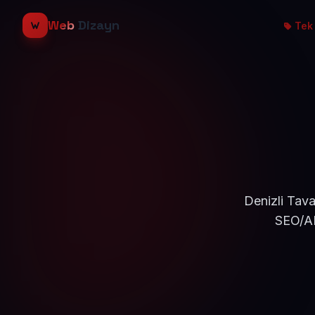
Web
Dizayn
Tek 
Denizli Tava
SEO/AE