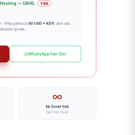
 + Hosting — DAHİL
Yıllık
m. Yılda yalnızca
50 USD + KDV
; alan adı,
rakamın içinde.
WhatsApp'tan Sor
Ek Ücret Yok
Net tek fiyat