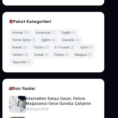
Paket Kategorileri
Hizmet
(10)
Kurumsal
(7)
Sağlık
(7)
Yeme-İçme
(7)
Eğitim
(5)
Güzellik
(3)
Hukuk
(3)
Turizm
(3)
E-Ticaret
(2)
Spor
(2)
Tanıtım
(2)
Emlak
(1)
Finans
(1)
Mağaza
(1)
Yayıncılık
(1)
Son Yazılar
İnternetten Satışa Geçin: Online
Mağazanızı Gece Gündüz Çalıştırın
29 Mayıs 2026