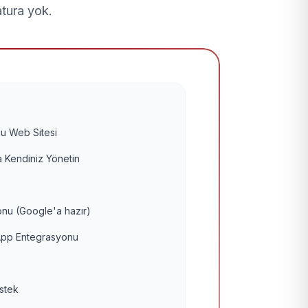
atura yok.
u Web Sitesi
 Kendiniz Yönetin
nu (Google'a hazır)
pp Entegrasyonu
estek