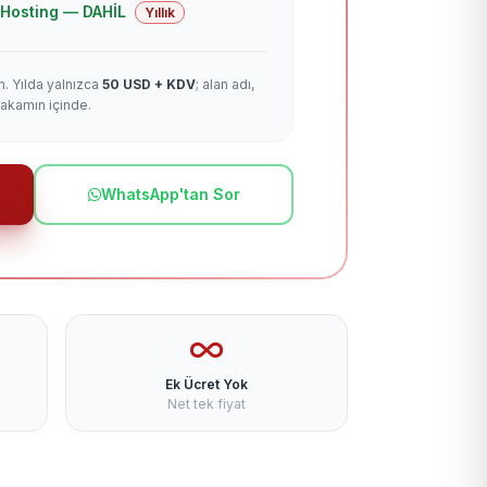
 + Hosting — DAHİL
Yıllık
m. Yılda yalnızca
50 USD + KDV
; alan adı,
rakamın içinde.
WhatsApp'tan Sor
Ek Ücret Yok
Net tek fiyat