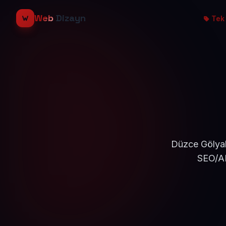
Web
Dizayn
Tek 
Düzce Gölyak
SEO/AE