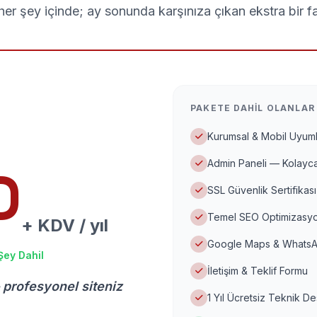
er şey içinde; ay sonunda karşınıza çıkan ekstra bir f
PAKETE DAHIL OLANLAR
Kurumsal & Mobil Uyuml
Admin Paneli — Kolayca
D
SSL Güvenlik Sertifikası
Temel SEO Optimizasyo
+ KDV / yıl
Google Maps & WhatsA
Şey Dahil
İletişim & Teklif Formu
 profesyonel siteniz
1 Yıl Ücretsiz Teknik D