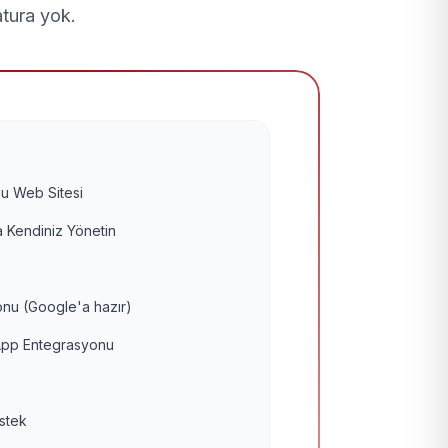
atura yok.
u Web Sitesi
 Kendiniz Yönetin
nu (Google'a hazır)
pp Entegrasyonu
estek