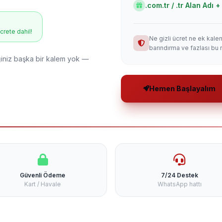
.com.tr / .tr Alan Adı
ücrete dahil!
Ne gizli ücret ne ek kale
barındırma ve fazlası bu 
niz başka bir kalem yok —
Hemen Başlayalım
Güvenli Ödeme
7/24 Destek
Kart / Havale
WhatsApp hattı