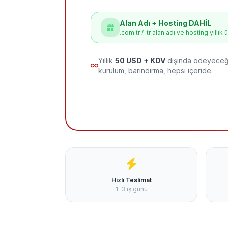
Alan Adı + Hosting DAHİL
.com.tr / .tr alan adı ve hosting yıllık 
Yıllık
50 USD + KDV
dışında ödeyeceği
kurulum, barındırma, hepsi içeride.
Hızlı Teslimat
1-3 iş günü