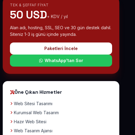
TEK & ŞEFFAF FIYAT
50 USD
+ KDV / yıl
Alan adı, hosting, SSL, SEO ve 30 gün destek dahil.
Siteniz 1-3 iş günü içinde yayında.
Paketleri İncele
WhatsApp'tan Sor
Öne Çıkan Hizmetler
Web Sitesi Tasarımı
Kurumsal Web Tasarım
Hazır Web Sitesi
Web Tasarım Ajansı