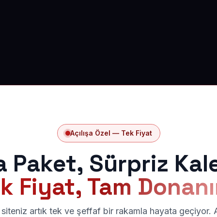
Açılışa Özel — Tek Fiyat
a Paket, Sürpriz Kal
k Fiyat, Tam Donan
siteniz artık tek ve şeffaf bir rakamla hayata geçiyor.