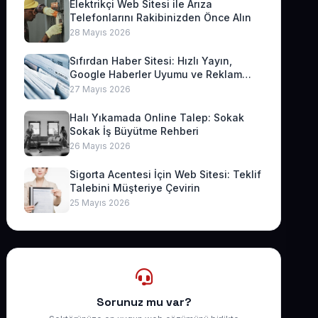
Elektrikçi Web Sitesi ile Arıza
Telefonlarını Rakibinizden Önce Alın
28 Mayıs 2026
Sıfırdan Haber Sitesi: Hızlı Yayın,
Google Haberler Uyumu ve Reklam
Geliri
27 Mayıs 2026
Halı Yıkamada Online Talep: Sokak
Sokak İş Büyütme Rehberi
26 Mayıs 2026
Sigorta Acentesi İçin Web Sitesi: Teklif
Talebini Müşteriye Çevirin
25 Mayıs 2026
Sorunuz mu var?