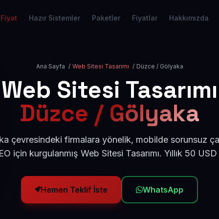
Fiyat
Hazır Sistemler
Paketler
Fiyatlar
Hakkımızda
Ana Sayfa
/
Web Sitesi Tasarımı
/
Düzce / Gölyaka
Web Sitesi Tasarımı
Düzce / Gölyaka
a çevresindeki firmalara yönelik, mobilde sorunsuz çal
O için kurgulanmış Web Sitesi Tasarımı. Yıllık 50 USD
Hemen Teklif İste
WhatsApp