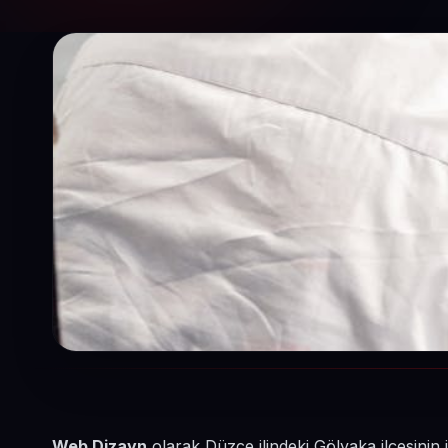
Web Dizayn
olarak Düzce ilindeki Gölyaka ilçesinin