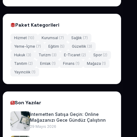
Paket Kategorileri
Hizmet
(10)
Kurumsal
(7)
Sağlık
(7)
Yeme-İçme
(7)
Eğitim
(5)
Güzellik
(3)
Hukuk
(3)
Turizm
(3)
E-Ticaret
(2)
Spor
(2)
Tanıtım
(2)
Emlak
(1)
Finans
(1)
Mağaza
(1)
Yayıncılık
(1)
Son Yazılar
İnternetten Satışa Geçin: Online
Mağazanızı Gece Gündüz Çalıştırın
29 Mayıs 2026