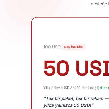
desteğe h
100 USD
%50 İNDİRİM
50 US
Yıllık ödeme (KDV %20 dahil değil)
Her 
"Tek bir paket, tek bir rakam —
yılda yalnızca 50 USD!"