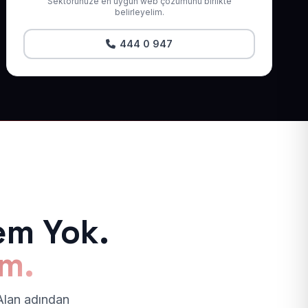
Sektörünüze en uygun web çözümünü birlikte
belirleyelim.
444 0 947
em Yok.
ım.
 Alan adından