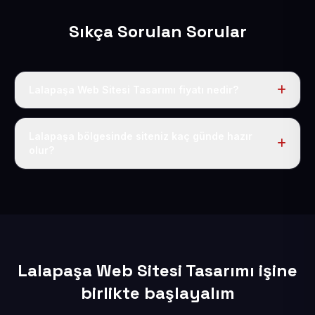
Sıkça Sorulan Sorular
Lalapaşa Web Sitesi Tasarımı fiyatı nedir?
Tek fiyat uygulanır: yıllık 50 USD + KDV. Bu bedele alan
adı, hosting, SSL ve temel SEO da dahildir.
Lalapaşa bölgesinde siteniz kaç günde hazır
olur?
İçerikleriniz elimize geçtikten sonra siteniz 1-3 iş günü
içerisinde yayına alınır.
Lalapaşa Web Sitesi Tasarımı işine
birlikte başlayalım