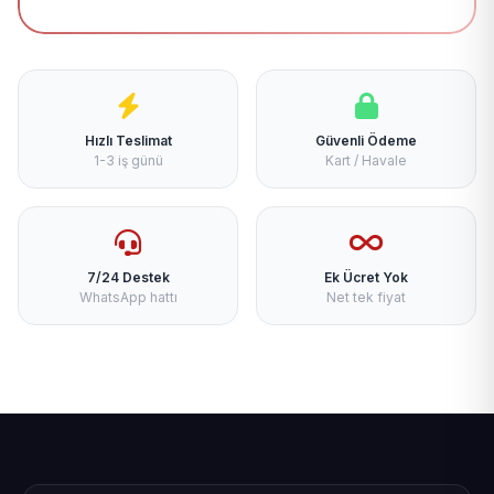
Hızlı Teslimat
Güvenli Ödeme
1-3 iş günü
Kart / Havale
7/24 Destek
Ek Ücret Yok
WhatsApp hattı
Net tek fiyat