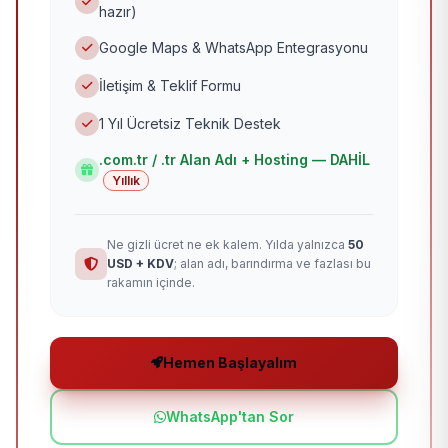
hazır)
Google Maps & WhatsApp Entegrasyonu
İletişim & Teklif Formu
1 Yıl Ücretsiz Teknik Destek
.com.tr / .tr Alan Adı + Hosting — DAHİL
Yıllık
Ne gizli ücret ne ek kalem. Yılda yalnızca
50
USD + KDV
; alan adı, barındırma ve fazlası bu
rakamın içinde.
Hemen Başlayalım
WhatsApp'tan Sor