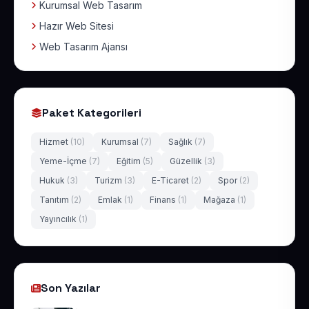
Kurumsal Web Tasarım
Hazır Web Sitesi
Web Tasarım Ajansı
Paket Kategorileri
Hizmet
(10)
Kurumsal
(7)
Sağlık
(7)
Yeme-İçme
(7)
Eğitim
(5)
Güzellik
(3)
Hukuk
(3)
Turizm
(3)
E-Ticaret
(2)
Spor
(2)
Tanıtım
(2)
Emlak
(1)
Finans
(1)
Mağaza
(1)
Yayıncılık
(1)
Son Yazılar