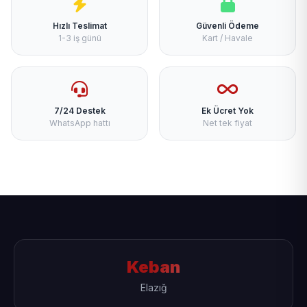
Hızlı Teslimat
Güvenli Ödeme
1-3 iş günü
Kart / Havale
7/24 Destek
Ek Ücret Yok
WhatsApp hattı
Net tek fiyat
Keban
Elazığ