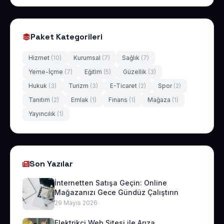
Paket Kategorileri
Hizmet
(10)
Kurumsal
(7)
Sağlık
(7)
Yeme-İçme
(7)
Eğitim
(5)
Güzellik
(3)
Hukuk
(3)
Turizm
(3)
E-Ticaret
(2)
Spor
(2)
Tanıtım
(2)
Emlak
(1)
Finans
(1)
Mağaza
(1)
Yayıncılık
(1)
Son Yazılar
İnternetten Satışa Geçin: Online
Mağazanızı Gece Gündüz Çalıştırın
29 Mayıs 2026
Elektrikçi Web Sitesi ile Arıza