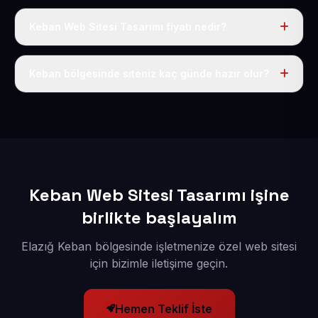
Keban Web Sitesi Tasarımı fiyatı nedir?
Tek fiyat uygulanır: yıllık 50 USD + KDV. Bu bedele alan
adı, hosting, SSL ve temel SEO da dahildir.
Keban bölgesinde siteniz kaç günde hazır olur?
İçerikleriniz elimize geçtikten sonra siteniz 1-3 iş günü
içerisinde yayına alınır.
Keban Web Sitesi Tasarımı işine
birlikte başlayalım
Elazığ Keban bölgesinde işletmenize özel web sitesi
için bizimle iletişime geçin.
Hemen Teklif İste