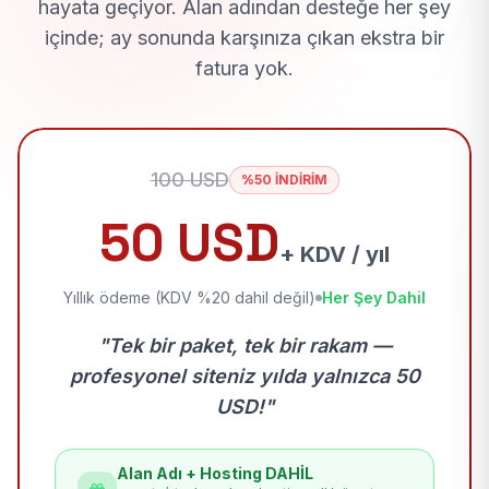
hayata geçiyor. Alan adından desteğe her şey
içinde; ay sonunda karşınıza çıkan ekstra bir
fatura yok.
100 USD
%50 İNDİRİM
50 USD
+ KDV / yıl
Yıllık ödeme (KDV %20 dahil değil)
Her Şey Dahil
"Tek bir paket, tek bir rakam —
profesyonel siteniz yılda yalnızca 50
USD!"
Alan Adı + Hosting DAHİL