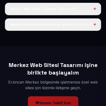
Merkez Web Sitesi Tasarımı fiyatı nedir?
Tek fiyat uygulanır: yıllık 50 USD + KDV. Bu bedele alan
adı, hosting, SSL ve temel SEO da dahildir.
Merkez bölgesinde siteniz kaç günde hazır olur?
İçerikleriniz elimize geçtikten sonra siteniz 1-3 iş günü
içerisinde yayına alınır.
Merkez Web Sitesi Tasarımı işine
birlikte başlayalım
Erzincan Merkez bölgesinde işletmenize özel web
sitesi için bizimle iletişime geçin.
Hemen Teklif İste