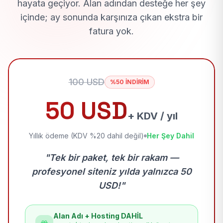
hayata geçiyor. Alan adından desteğe her şey
içinde; ay sonunda karşınıza çıkan ekstra bir
fatura yok.
100 USD
%50 İNDİRİM
50 USD
+ KDV / yıl
Yıllık ödeme (KDV %20 dahil değil)
Her Şey Dahil
"Tek bir paket, tek bir rakam —
profesyonel siteniz yılda yalnızca 50
USD!"
Alan Adı + Hosting DAHİL