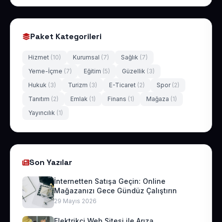
Paket Kategorileri
Hizmet
(10)
Kurumsal
(7)
Sağlık
(7)
Yeme-İçme
(7)
Eğitim
(5)
Güzellik
(3)
Hukuk
(3)
Turizm
(3)
E-Ticaret
(2)
Spor
(2)
Tanıtım
(2)
Emlak
(1)
Finans
(1)
Mağaza
(1)
Yayıncılık
(1)
Son Yazılar
İnternetten Satışa Geçin: Online
Mağazanızı Gece Gündüz Çalıştırın
29 Mayıs 2026
Elektrikçi Web Sitesi ile Arıza