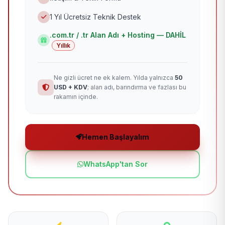
1 Yıl Ücretsiz Teknik Destek
.com.tr / .tr Alan Adı + Hosting — DAHİL
Yıllık
Ne gizli ücret ne ek kalem. Yılda yalnızca
50
USD + KDV
; alan adı, barındırma ve fazlası bu
rakamın içinde.
Hemen Başlayalım
WhatsApp'tan Sor