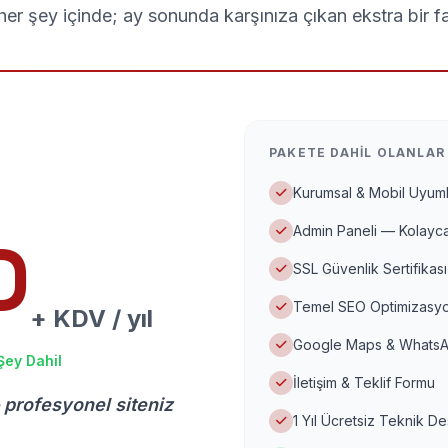
er şey içinde; ay sonunda karşınıza çıkan ekstra bir f
PAKETE DAHIL OLANLAR
Kurumsal & Mobil Uyuml
Admin Paneli — Kolayca
D
SSL Güvenlik Sertifikası
Temel SEO Optimizasyo
+ KDV / yıl
Google Maps & WhatsA
Şey Dahil
İletişim & Teklif Formu
 profesyonel siteniz
1 Yıl Ücretsiz Teknik D