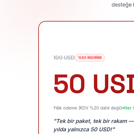
desteğe h
100 USD
%50 İNDİRİM
50 US
Yıllık ödeme (KDV %20 dahil değil)
Her 
"Tek bir paket, tek bir rakam —
yılda yalnızca 50 USD!"