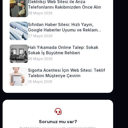
Elektrikçi Web Sitesi ile Arıza
Telefonlarını Rakibinizden Önce Alın
28 Mayıs 2026
Sıfırdan Haber Sitesi: Hızlı Yayın,
Google Haberler Uyumu ve Reklam
Geliri
27 Mayıs 2026
Halı Yıkamada Online Talep: Sokak
Sokak İş Büyütme Rehberi
26 Mayıs 2026
Sigorta Acentesi İçin Web Sitesi: Teklif
Talebini Müşteriye Çevirin
25 Mayıs 2026
Sorunuz mu var?