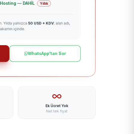
 + Hosting — DAHİL
Yıllık
m. Yılda yalnızca
50 USD + KDV
; alan adı,
rakamın içinde.
WhatsApp'tan Sor
Ek Ücret Yok
Net tek fiyat