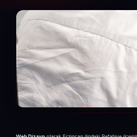
Web Dizayn
olarak Erzincan ilindeki Refahiye ilçesi