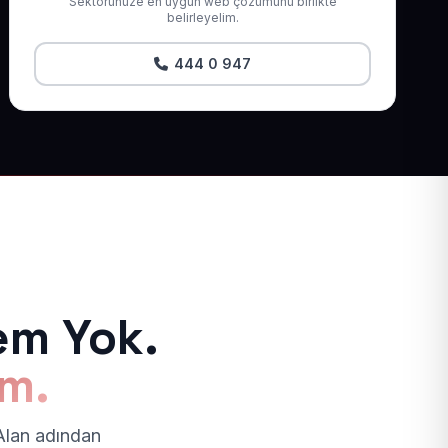
Sektörünüze en uygun web çözümünü birlikte
belirleyelim.
444 0 947
em Yok.
ım.
 Alan adından