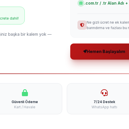
.com.tr / .tr Alan Adı
ücrete dahil!
Ne gizli ücret ne ek kale
barındırma ve fazlası bu 
niz başka bir kalem yok —
Hemen Başlayalım
Güvenli Ödeme
7/24 Destek
Kart / Havale
WhatsApp hattı