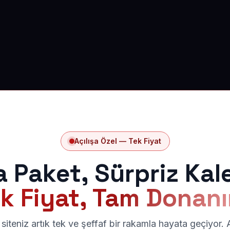
Açılışa Özel — Tek Fiyat
a Paket, Sürpriz Kal
k Fiyat, Tam Donan
siteniz artık tek ve şeffaf bir rakamla hayata geçiyor.