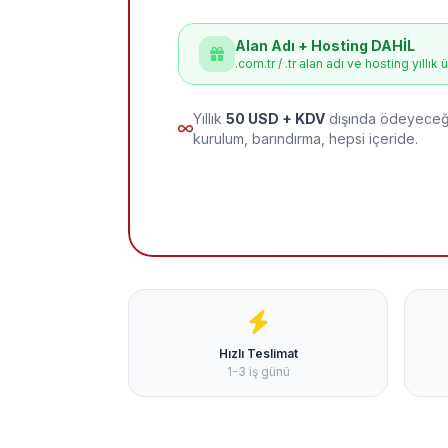
Alan Adı + Hosting DAHİL
.com.tr / .tr alan adı ve hosting yıllık 
Yıllık
50 USD + KDV
dışında ödeyeceği
kurulum, barındırma, hepsi içeride.
Hızlı Teslimat
1-3 iş günü