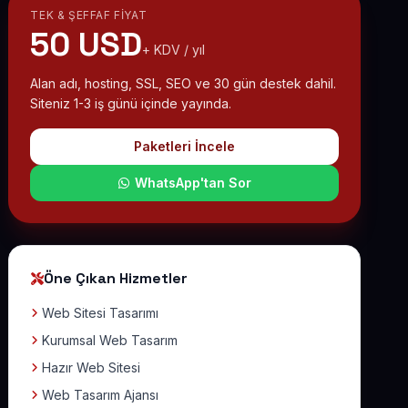
TEK & ŞEFFAF FIYAT
50 USD
+ KDV / yıl
Alan adı, hosting, SSL, SEO ve 30 gün destek dahil.
Siteniz 1-3 iş günü içinde yayında.
Paketleri İncele
WhatsApp'tan Sor
Öne Çıkan Hizmetler
Web Sitesi Tasarımı
Kurumsal Web Tasarım
Hazır Web Sitesi
Web Tasarım Ajansı