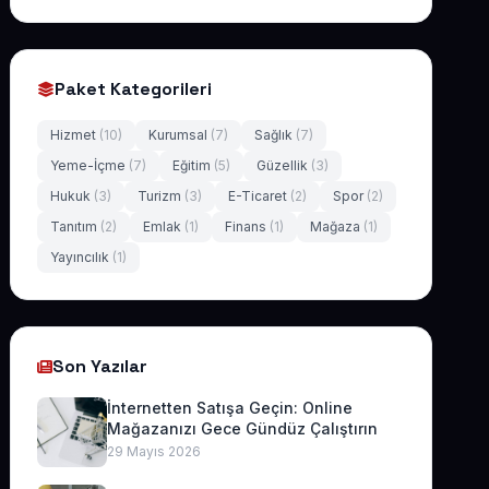
Paket Kategorileri
Hizmet
(10)
Kurumsal
(7)
Sağlık
(7)
Yeme-İçme
(7)
Eğitim
(5)
Güzellik
(3)
Hukuk
(3)
Turizm
(3)
E-Ticaret
(2)
Spor
(2)
Tanıtım
(2)
Emlak
(1)
Finans
(1)
Mağaza
(1)
Yayıncılık
(1)
Son Yazılar
İnternetten Satışa Geçin: Online
Mağazanızı Gece Gündüz Çalıştırın
29 Mayıs 2026