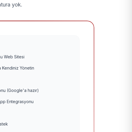
atura yok.
u Web Sitesi
 Kendiniz Yönetin
nu (Google'a hazır)
pp Entegrasyonu
estek